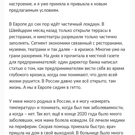
настроение, и я уже приняла и привыкла к новым
предлагаемым условиям.
В Европе до сих пор идёт частичный локдаун. В
Швейцарии месяц назад только открыли террасы в
ресторанах, и кинотеатры разрешили только частично
заполнять. Сегмент экономики связанный с ресторанами,
музеями, театрами и так далее – в кризисе. Многие уже на
грани разорения. На днях я прочитала в местной газете
для предпринимателей: один директор банка написал
статью о том, как предпринимателям вести себя во время
глубокого кризиса, когда они понимают, что дело всей
жизни рушится. В России давно уже всё открыто, там
жизнь. А мы в Европе сидим в гетто.
У меня много родных в России, и я могу «измерять
температуру» и понимать, когда был пик заболеваемости,
а когда – нет. Так вот, ещё в конце 2020 года было много
заболевших, моя мама болела ковидом. Её лечили медики
на периферии. Скорая помощь приехала быстро, врач
пришла на дом в свой выходной. В больнице было много