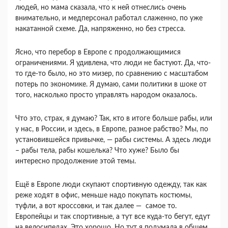
людей, но мама сказала, что к ней отнеслись очень
внимательно, и медперсонал работал слаженно, по уже
накатанной схеме. Да, напряженно, но без стресса.
Ясно, что перебор в Европе с продолжающимися
ограничениями. Я удивлена, что люди не бастуют. Да, что-
то где-то было, но это мизер, по сравнению с масштабом
потерь по экономике. Я думаю, сами политики в шоке от
того, насколько просто управлять народом оказалось.
Что это, страх, я думаю? Так, кто в итоге больше рабы, или
у нас, в России, и здесь, в Европе, разное рабство? Мы, по
установившейся привычке, — рабы системы. А здесь люди
– рабы тела, рабы кошелька? Что хуже? Было бы
интересно продолжение этой темы.
Ещё в Европе люди скупают спортивную одежду, так как
реже ходят в офис, меньше надо покупать костюмы,
туфли, а вот кроссовки, и так далее — самое то.
Европейцы и так спортивные, а тут все куда-то бегут, едут
на велосипедах. Это хорошо. Но тут я подумала в общем