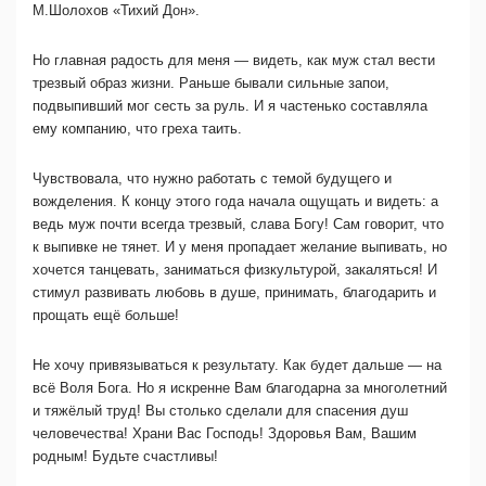
М.Шолохов «Тихий Дон».
Но главная радость для меня — видеть, как муж стал вести
трезвый образ жизни. Раньше бывали сильные запои,
подвыпивший мог сесть за руль. И я частенько составляла
ему компанию, что греха таить.
Чувствовала, что нужно работать с темой будущего и
вожделения. К концу этого года начала ощущать и видеть: а
ведь муж почти всегда трезвый, слава Богу! Сам говорит, что
к выпивке не тянет. И у меня пропадает желание выпивать, но
хочется танцевать, заниматься физкультурой, закаляться! И
стимул развивать любовь в душе, принимать, благодарить и
прощать ещё больше!
Не хочу привязываться к результату. Как будет дальше — на
всё Воля Бога. Но я искренне Вам благодарна за многолетний
и тяжёлый труд! Вы столько сделали для спасения душ
человечества! Храни Вас Господь! Здоровья Вам, Вашим
родным! Будьте счастливы!