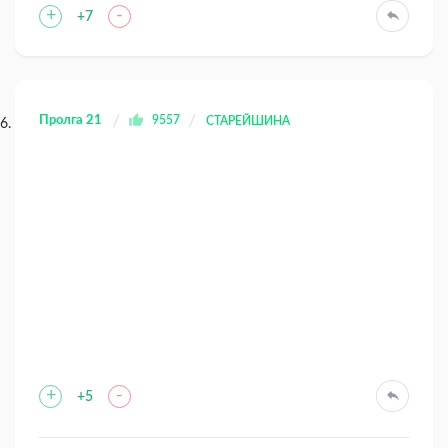
+
-
+7
Пролга 21
9557
СТАРЕЙШИНА
+
-
+5