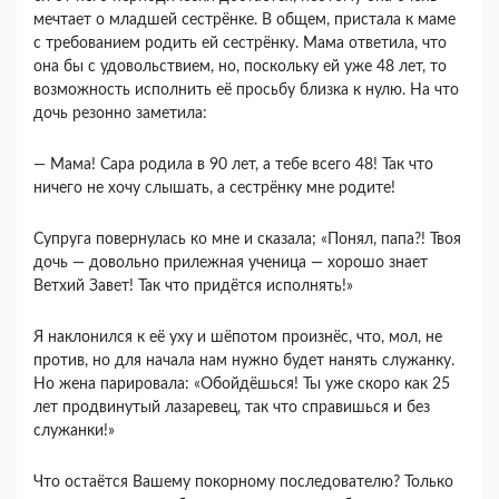
мечтает о младшей сестрёнке. В общем, пристала к маме
с требованием родить ей сестрёнку. Мама ответила, что
она бы с удовольствием, но, поскольку ей уже 48 лет, то
возможность исполнить её просьбу близка к нулю. На что
дочь резонно заметила:
— Мама! Сара родила в 90 лет, а тебе всего 48! Так что
ничего не хочу слышать, а сестрёнку мне родите!
Супруга повернулась ко мне и сказала; «Понял, папа?! Твоя
дочь — довольно прилежная ученица — хорошо знает
Ветхий Завет! Так что придётся исполнять!»
Я наклонился к её уху и шёпотом произнёс, что, мол, не
против, но для начала нам нужно будет нанять служанку.
Но жена парировала: «Обойдёшься! Ты уже скоро как 25
лет продвинутый лазаревец, так что справишься и без
служанки!»
Что остаётся Вашему покорному последователю? Только