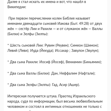
Далее я стал искать их имена и вот, что нашёл в
Википедии:
При первом перечислении колен Библия называет
именами двенадцати сыновей Иакова (Быт. 49:28) от двух
жён — сестёр Лии и Рахили — и от служанок жён — Валлы
(Билхи) и Зелфы (Зилпы):
* Шесть сыновей Лии: Рувим (Реувен); Симеон (Шимон);
Левий (Леви); Иуда (Йехуда); Иссахар ; Завулон (Звулун);
* Два сына Рахили: Иосиф (Йосеф), Вениамин (Биньямин);
* Два сына Валлы (Билхи): Дан, Неффалим (Нафтали);
* Два сына Зелфы (Зилпы): Гад, Асир (Ашер).
Интересная получается штука. Праотец Израильского
народа, судя по информации, был весьма любвеобильным
человеком и состоял в интимных отношениях не только с