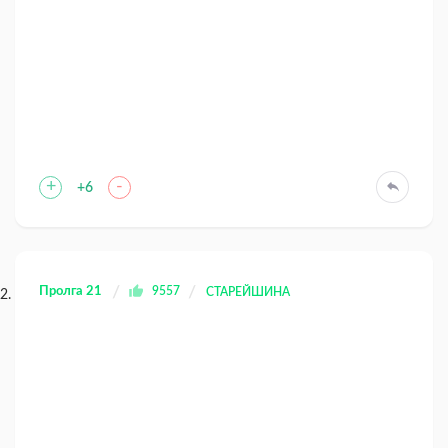
+
-
+6
Пролга 21
9557
СТАРЕЙШИНА