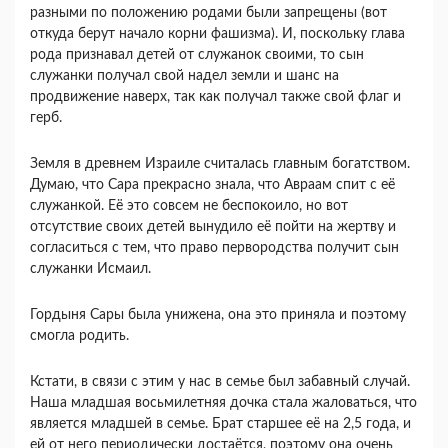
разными по положению родами были запрещены (вот
откуда берут начало корни фашизма). И, поскольку глава
рода признавал детей от служанок своими, то сын
служанки получал свой надел земли и шанс на
продвижение наверх, так как получал также свой флаг и
герб.
Земля в древнем Израиле считалась главным богатством.
Думаю, что Сара прекрасно знала, что Авраам спит с её
служанкой. Её это совсем не беспокоило, но вот
отсутствие своих детей вынудило её пойти на жертву и
согласиться с тем, что право первородства получит сын
служанки Исмаил.
Гордыня Сары была унижена, она это приняла и поэтому
смогла родить.
Кстати, в связи с этим у нас в семье был забавный случай.
Наша младшая восьмилетняя дочка стала жаловаться, что
является младшей в семье. Брат старшее её на 2,5 года, и
ей от него периодически достаётся, поэтому она очень