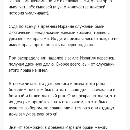
законными жёнами, но и с их служанками, от которых
имел четырёх сыновей (а уж о количестве дочерей
история умалчивает).
Судя по всему, в древнем Израиле служанки были
фактически гражданскими жёнами хозяина, только с
урезанными правами. Их дети признавались отцом, но не
имели права претендовать на первородство.
При распределении наделов в земле Израиля первенец
получал двойную долю. Скорее всего, сын от служанки
этого права не имел.
Я также читал, что для бедного и незнатного рода
большим почётом было отдать свою дочь в служанки в
богатый и более знатный род. Они прекрасно знали, что
их дочерям придётся спать с хозяином, но это было
лучшем выбором, по сравнению с тем, что они отдадут
дочь замуж за равного ей.
Значит, возможно, в древнем Израиле браки между