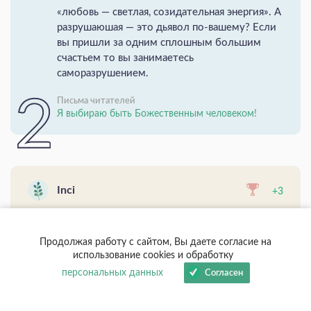
«любовь — светлая, созидательная энергия». А
разрушаюшая — это дьявол по-вашему? Если
вы пришли за одним сплошным большим
счастьем то вы занимаетесь
саморазрушением.
Письма читателей
Я выбираю быть Божественным человеком!
Inci
+3
Мне кажется, у «лазаревцев» начался
следующий этап — работы с потомками. Все
Продолжая работу с сайтом, Вы даете согласие на
больше писем, где женщины а изменилась и
использование cookies и обработку
поменяла свою судьбу, но дети выросли и у
персональных данных
Согласен
них начались проблемы.
Это только ...