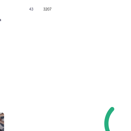
43
3207
а
!