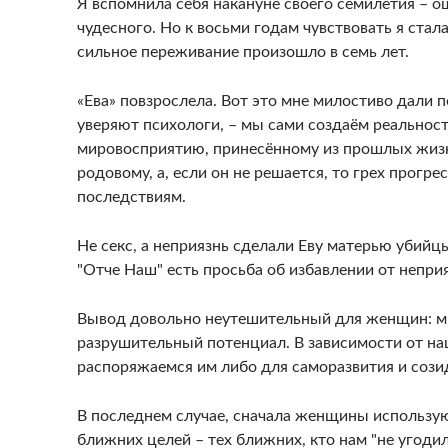
Я вспомнила себя накануне своего семилетия – 
чудесного. Но к восьми годам чувствовать я стала
сильное переживание произошло в семь лет.
«Ева» повзрослела. Вот это мне милостиво дали 
уверяют психологи, – мы сами создаём реальност
мировосприятию, принесённому из прошлых жизн
родовому, а, если он не решается, то грех прогр
последствиям.
Не секс, а неприязнь сделали Еву матерью убийц
"Отче Наш" есть просьба об избавлении от непри
Вывод довольно неутешительный для женщин: мы
разрушительный потенциал. В зависимости от на
распоряжаемся им либо для саморазвития и сози
В последнем случае, сначала женщины использую
ближних целей – тех ближних, кто нам "не угодил