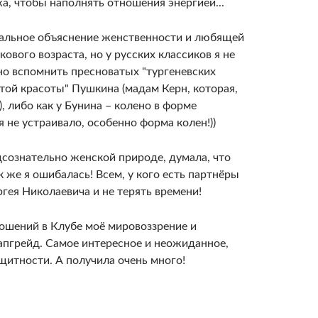
а, чтобы наполнять отношения энергией...
еальное объяснение женственности и любящей
вого возраста, но у русских классиков я не
о вспомнить пресноватых "тургеневских
стой красоты" Пушкина (мадам Керн, которая,
 либо как у Бунина – колено в форме
я не устраивало, особенно форма колен!))
дсознательно женской природе, думала, что
 же я ошибалась! Всем, у кого есть партнёры
гея Николаевича и не терять времени!
ошений в Клубе моё мировоззрение и
пгрейд. Самое интересное и неожиданное,
ащитности. А получила очень много!