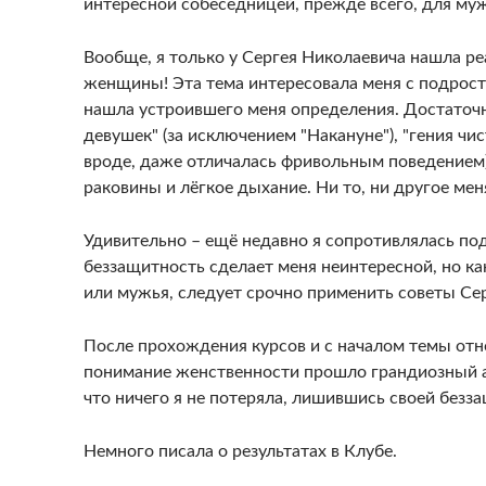
интересной собеседницей, прежде всего, для муж
Вообще, я только у Сергея Николаевича нашла р
женщины! Эта тема интересовала меня с подростко
нашла устроившего меня определения. Достаточн
девушек" (за исключением "Накануне"), "гения чи
вроде, даже отличалась фривольным поведением),
раковины и лёгкое дыхание. Ни то, ни другое мен
Удивительно – ещё недавно я сопротивлялась по
беззащитность сделает меня неинтересной, но как
или мужья, следует срочно применить советы Сер
После прохождения курсов и с началом темы отн
понимание женственности прошло грандиозный а
что ничего я не потеряла, лишившись своей безз
Немного писала о результатах в Клубе.