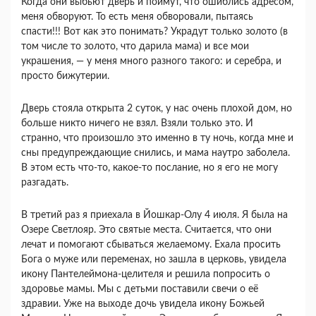
Когда они выбьют дверь и поймут, что ошиблись адресом,
меня обворуют. То есть меня обворовали, пытаясь
спасти!!! Вот как это понимать? Украдут только золото (в
том числе то золото, что дарила мама) и все мои
украшения, — у меня много разного такого: и серебра, и
просто бижутерии.
Дверь стояла открыта 2 суток, у нас очень плохой дом, но
больше никто ничего не взял. Взяли только это. И
странно, что произошло это именно в ту ночь, когда мне и
сны предупреждающие снились, и мама наутро заболела.
В этом есть что-то, какое-то послание, но я его не могу
разгадать.
В третий раз я приехала в Йошкар-Олу 4 июля. Я была на
Озере Светлояр. Это святые места. Считается, что они
лечат и помогают сбываться желаемому. Ехала просить
Бога о муже или переменах, но зашла в церковь, увидела
икону Пантелеймона-целителя и решила попросить о
здоровье мамы. Мы с детьми поставили свечи о её
здравии. Уже на выходе дочь увидела икону Божьей