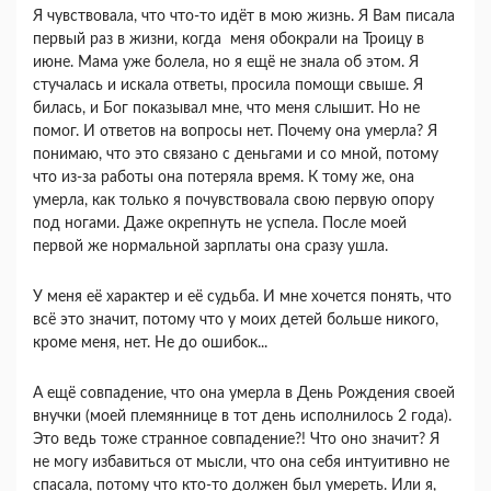
Я чувствовала, что что-то идёт в мою жизнь. Я Вам писала
первый раз в жизни, когда меня обокрали на Троицу в
июне. Мама уже болела, но я ещё не знала об этом. Я
стучалась и искала ответы, просила помощи свыше. Я
билась, и Бог показывал мне, что меня слышит. Но не
помог. И ответов на вопросы нет. Почему она умерла? Я
понимаю, что это связано с деньгами и со мной, потому
что из-за работы она потеряла время. К тому же, она
умерла, как только я почувствовала свою первую опору
под ногами. Даже окрепнуть не успела. После моей
первой же нормальной зарплаты она сразу ушла.
У меня её характер и её судьба. И мне хочется понять, что
всё это значит, потому что у моих детей больше никого,
кроме меня, нет. Не до ошибок...
А ещё совпадение, что она умерла в День Рождения своей
внучки (моей племяннице в тот день исполнилось 2 года).
Это ведь тоже странное совпадение?! Что оно значит? Я
не могу избавиться от мысли, что она себя интуитивно не
спасала, потому что кто-то должен был умереть. Или я,