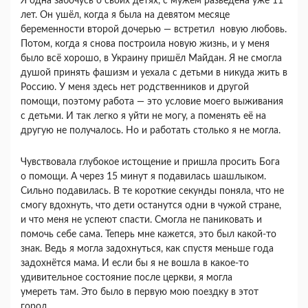
Я одна забочусь о своих детях, с мужем разведена уже 11
лет. Он ушёл, когда я была на девятом месяце
беременности второй дочерью — встретил новую любовь.
Потом, когда я снова построила новую жизнь, и у меня
было всё хорошо, в Украину пришёл Майдан. Я не смогла
душой принять фашизм и уехала с детьми в никуда жить в
Россию. У меня здесь нет родственников и другой
помощи, поэтому работа — это условие моего выживания
с детьми. И так легко я уйти не могу, а поменять её на
другую не получалось. Но и работать столько я не могла.
Чувствовала глубокое истощение и пришла просить Бога
о помощи. А через 15 минут я подавилась шашлыком.
Сильно подавилась. В те короткие секунды поняла, что не
смогу вдохнуть, что дети останутся одни в чужой стране,
и что меня не успеют спасти. Смогла не паниковать и
помочь себе сама. Теперь мне кажется, это был какой-то
знак. Ведь я могла задохнуться, как спустя меньше года
задохнётся мама. И если бы я не вошла в какое-то
удивительное состояние после церкви, я могла
умереть там. Это было в первую мою поездку в этот
город.