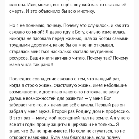
или она. Или, может, вот ещё с внучкой как-то связана её
смерть. И это объяснило бы всю мистику.
Но я не понимаю, почему. Почему это случилось, и как это
связано со мной? Я давно иду к Богу, сильно изменилась,
никогда не пасовала перед жизнью, шла за Богом самыми
трудными дорогами, какие бы он мне ни открывал,
старалась меняться насколько хватало внутренних
ресурсов. Ваши книги активно читаю. Почему так? Почему
мама ушла так рано?!!
Последнее совпадение связано с тем, что каждый раз,
когда я строю жизнь, счастливую жизнь, имея небольшие
возможности, и достигаю какого-то потолка, не вижу
дальше возможностей для развития — у меня Бог
забирает что-то, и я начинаю всё сначала. Первый раз он
забрал у меня мужа. Второй раз Родину, дом и профессию.
В этот раз — маму, мой последний тыл на земле. А я у него
все эти годы прошу защиты в церквях и не только... Я
знаю, что Вы не принимаете. Но если не стучаться, то не
откроют наверняка. Буду вам благодарна, если получу