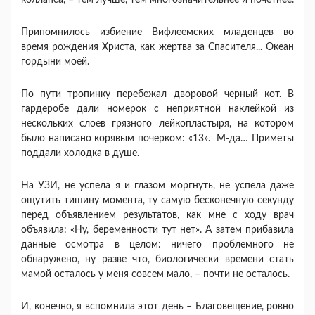
коллапса, – тем лучше, тем многозначительнее и почетнее.
Припомнилось избиение Вифлеемских младенцев во
время рождения Христа, как жертва за Спасителя... Океан
гордыни моей.
По пути тропинку перебежал дворовой черный кот. В
гардеробе дали номерок с неприятной наклейкой из
нескольких слоев грязного лейкопластыря, на котором
было написано корявым почерком: «13». М-да… Приметы
поддали холодка в душе.
На УЗИ, не успела я и глазом моргнуть, не успела даже
ощутить тишину момента, ту самую бесконечную секунду
перед объявлением результатов, как мне с ходу врач
объявила: «Ну, беременности тут нет». А затем прибавила
данные осмотра в целом: ничего проблемного не
обнаружено, ну разве что, биологически времени стать
мамой осталось у меня совсем мало, – почти не осталось.
И, конечно, я вспомнила этот день – Благовещение, ровно