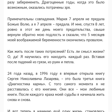
разу забеременеть. Драгоценные годы, когда это было
возможным, оказались потрачены зря.
Примечательны совпадения. Мария 7 апреля не предала
Божью Волю, а я 7 апреля – предала. И мне, спустя 8 лет,
ровно в этот же день моего предательства, свыше
вернули обратно мою подлость и сказали, что 5 месяцев
моей воображаемой беременности окончились провалом.
Как жить после таких потрясений? Есть ли смысл жизни?
О, да! Я научилась его находить каждый раз. Вставая
после падений из грязи, из руин и пепла.
24 года назад, в 1996 году я впервые открыла книгу
Сергея Николаевича Лазарева, – это была третья книга
«Диагностика кармы». С того самого момента я не
расставалась с его книгами. Они все – мои любимые
книги. После каждого краха моей судьбы я начинала жить
снова и снова.
И вот теперь я начинаю ещё одну жизнь, становлюсь