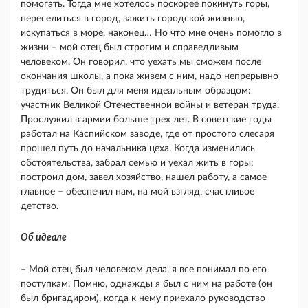
помогать. Тогда мне хотелось поскорее покинуть горы,
переселиться в город, зажить городской жизнью,
искупаться в море, наконец… Но что мне очень помогло в
жизни – мой отец был строгим и справедливым
человеком. Он говорил, что уехать мы сможем после
окончания школы, а пока живем с ним, надо непрерывно
трудиться. Он был для меня идеальным образцом:
участник Великой Отечественной войны и ветеран труда.
Прослужил в армии больше трех лет. В советские годы
работал на Каспийском заводе, где от простого слесаря
прошел путь до начальника цеха. Когда изменились
обстоятельства, забрал семью и уехал жить в горы:
построил дом, завел хозяйство, нашел работу, а самое
главное – обеспечил нам, на мой взгляд, счастливое
детство.
Об идеале
– Мой отец был человеком дела, я все понимал по его
поступкам. Помню, однажды я был с ним на работе (он
был бригадиром), когда к нему приехало руководство