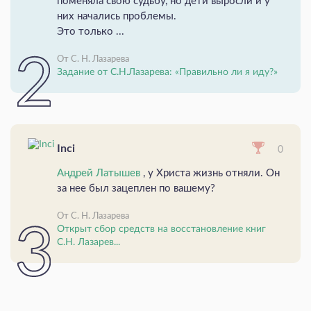
поменяла свою судьбу, но дети выросли и у
них начались проблемы.
Это только ...
От С. Н. Лазарева
Задание от С.Н.Лазарева: «Правильно ли я иду?»
Inci
0
Андрей Латышев
, у Христа жизнь отняли. Он
за нее был зацеплен по вашему?
От С. Н. Лазарева
Открыт сбор средств на восстановление книг
С.Н. Лазарев...