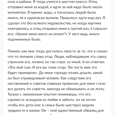
села и района. Я тогда учился в шестом классе. Отец
отправил меня за водой, а идти за ней надо было около
километра. Я принес воды, а поскольку людей было
много, ее в одночасье выпили. Пришлось идти еще раз. Я
сделал это без всякого недовольства, но когда картина
повторилась и отец отправил меня в третий раз, я спросил
его: «Кроме меня никто не может?» У него ведь много
подчиненных было.
Помню, как мне тогда досталось просто за то, что я сказал
что-то поперек слова отца. Люди, наблюдавшие эту сцену,
спросили его, почему он так строг со мной. А он ответил:
«Это мой сын. И все вы тоже отцы. Так пусть вам это
будет примером». До меня гораздо позже дошло, какой
он был справедливый человек. Как следствие его
наставлений и советов главным правилом для меня стало
все делать по совести, никогда не обманывать и не лгать.
Только с жизненным опытом понимаешь, что его
суровость исходила из любви и заботы: он не хотел,
чтобы его дети (нас в семье было шестеро) видели
трудности в жизни. Он – мой единственный образец для