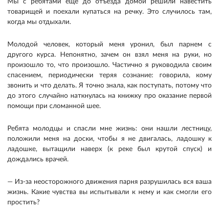
Мы с ребятами ещё до отъезда домой решили навестить
товарищей и поехали купаться на речку. Это случилось там,
когда мы отдыхали.
Молодой человек, который меня уронил, был парнем с
другого курса. Непонятно, зачем он взял меня на руки, но
произошло то, что произошло. Частично я руководила своим
спасением, периодически теряя сознание: говорила, кому
звонить и что делать. Я точно знала, как поступать, потому что
до этого случайно наткнулась на книжку про оказание первой
помощи при сломанной шее.
Ребята молодцы и спасли мне жизнь: они нашли лестницу,
положили меня на доски, чтобы я не двигалась, ладошку к
ладошке, вытащили наверх (к реке был крутой спуск) и
дождались врачей.
— Из-за неосторожного движения парня разрушилась вся ваша
жизнь. Какие чувства вы испытывали к нему и как смогли его
простить?