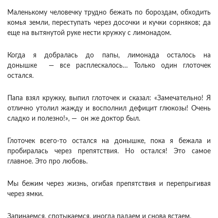
Маленькому человечку трудно бежать по бороздам, обходить
комья земли, переступать через досочки и кучки сорняков; да
еще на вытянутой руке нести кружку с лимонадом.
Когда я добралась до папы, лимонада осталось на
донышке — все расплескалось… Только один глоточек
остался.
Папа взял кружку, выпил глоточек и сказал: «Замечательно! Я
отлично утолил жажду и восполнил дефицит глюкозы! Очень
сладко и полезно!», — он же доктор был.
Глоточек всего-то остался на донышке, пока я бежала и
пробиралась через препятствия. Но остался! Это самое
главное. Это про любовь.
Мы бежим через жизнь, огибая препятствия и перепрыгивая
через ямки.
Запинаемся, спотыкаемся, иногда падаем и снова встаем.