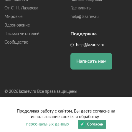
От С. Н. Лазарева
Где купить
Мировые
help@lazarev.ru
Вдохновение
Поддержка
Письма читателей
Сообщество
help@lazarev.ru
Написать нам
© 2026 lazarev.ru Все права защищены
Лазарев Сергей Николаевич (ИП) ИНН: 782570100635, ОГРНИП:
314784729300600, Р/С: 40802810102570002043,
Банк: ОАО "АЛЬФА-БАНК" БИК: 044525593, К/С:
Продолжая работу с сайтом, Вы даете согласие на
30101810200000000593
использование cookies и обработку
персональных данных
Согласен