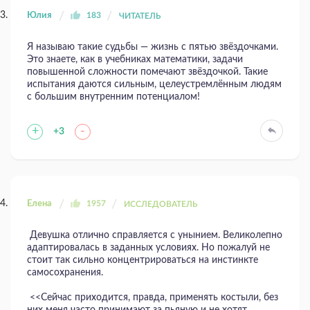
Юлия
183
ЧИТАТЕЛЬ
Я называю такие судьбы — жизнь с пятью звёздочками.
Это знаете, как в учебниках математики, задачи
повышенной сложности помечают звёздочкой. Такие
испытания даются сильным, целеустремлённым людям
с большим внутренним потенциалом!
+
-
+3
Елена
1957
ИССЛЕДОВАТЕЛЬ
Девушка отлично справляется с унынием. Великолепно
адаптировалась в заданных условиях. Но пожалуй не
стоит так сильно концентрироваться на инстинкте
самосохранения.
<<Сейчас приходится, правда, применять костыли, без
них меня часто принимают за пьяную и не хотят