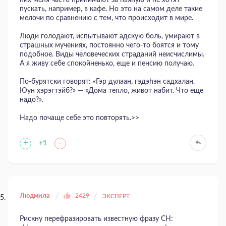
пускать, например, в кафе. Но это на самом деле такие
мелочи по сравнению с тем, что происходит в мире.
Люди голодают, испытывают адскую боль, умирают в
страшных мучениях, постоянно чего-то боятся и тому
подобное. Виды человеческих страданий неисчислимы.
А я живу себе спокойненько, еще и пенсию получаю.
По-бурятски говорят: «Гэр дулаан, гэдэhэн садхалан.
Юун хэрэгтэйб?» — «Дома тепло, живот набит. Что еще
надо?».
Надо почаще себе это повторять.>>
+
-
+1
Людмила
2429
ЭКСПЕРТ
Рискну перефразировать известную фразу СН: