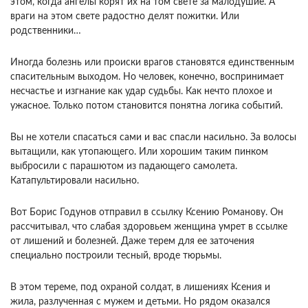
этом, когда ангелы корят их на том свете за малодушие. А
враги на этом свете радостно делят пожитки. Или
родственники…
Иногда болезнь или происки врагов становятся единственным
спасительным выходом. Но человек, конечно, воспринимает
несчастье и изгнание как удар судьбы. Как нечто плохое и
ужасное. Только потом становится понятна логика событий.
Вы не хотели спасаться сами и вас спасли насильно. За волосы
вытащили, как утопающего. Или хорошим таким пинком
выбросили с парашютом из падающего самолета.
Катапультировали насильно.
Вот Борис Годунов отправил в ссылку Ксению Романову. Он
рассчитывал, что слабая здоровьем женщина умрет в ссылке
от лишений и болезней. Даже терем для ее заточения
специально построили тесный, вроде тюрьмы.
В этом тереме, под охраной солдат, в лишениях Ксения и
жила, разлученная с мужем и детьми. Но рядом оказался