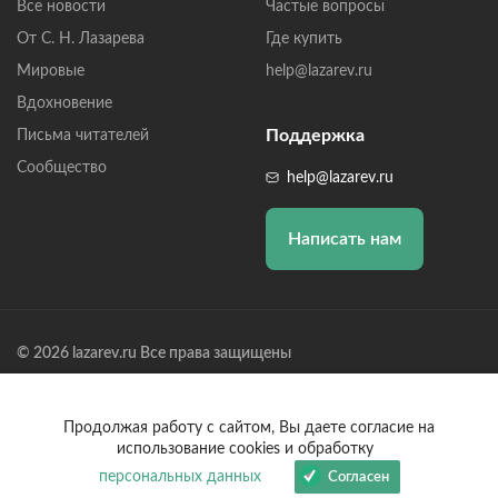
Все новости
Частые вопросы
От С. Н. Лазарева
Где купить
Мировые
help@lazarev.ru
Вдохновение
Поддержка
Письма читателей
Сообщество
help@lazarev.ru
Написать нам
© 2026 lazarev.ru Все права защищены
Лазарев Сергей Николаевич (ИП) ИНН: 782570100635, ОГРНИП:
314784729300600, Р/С: 40802810102570002043,
Банк: ОАО "АЛЬФА-БАНК" БИК: 044525593, К/С:
Продолжая работу с сайтом, Вы даете согласие на
30101810200000000593
использование cookies и обработку
персональных данных
Согласен