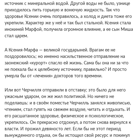
источник с минеральной водой. Другой воды не было, узнице
приходилось пить горькую и вонючую жидкость. Так что
здоровье Ксении очень поправилось, а холод и диета тоже его
укрепили. Характер же у неё и так был стальной. Ксения стала
инокиней Марфой, получила огромное влияние, а ее сын Миша
стал царем.
А Ксения-Марфа — великой государыней. Врагам ее не
поздоровилось; но именно насильственное отправление на
заонежский «курорт» спасло ей жизнь. Сама бы она ни за что
не поехала бы к целебному источнику, правильно? И просто
умерла бы от «лечения» докторов того времени.
Или вот Черчилля отправили в отставку; это было для него
ужасным ударом, он же жил политикой. Но ничего не
поделаешь: и в своём поместье Черчилль занялся живописью,
чтением, стал гулять на свежем воздухе, читать и отдыхать. И
его расшатанное здоровье, физическое и психологическое,
укрепилось. Он прекрасно отдохнул, а потом снова вернулся к
власти. И прожил девяносто лет. Если бы не этот период
вынужденного отдыха, он бы истощил свой ресурс и покинул