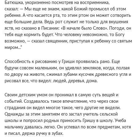
Батюшка, укоризненно посмотрев на восприемника,
сказал: — Мы еще не знаем, какой Божий промысел об этом
ребенке. А что касается рта, то этим ртом он может сотворить
еще большие дела. Ведь рот служит не только для вкушения
яств, но сказано в Писании: «В начале было Слово». Погоди, он
тебя еще кормить будет. Что человеку невозможно, то Богу
возможно, — сказал священник, приступая к ребенку со святым
миром...”
Способность к рисованию у Гриши проявилась рано. Еще
будучи совсем маленьким, он удивлял земляков, когда, ползая
по двору на животе, сжимал зубами кусочек древесного угля и
рисовал все, что видел: людей, деревья, дома.
Своим детским умом он проникал в самую суть вещей и
событий. Создавалось такое впечатление, что через свои
страдания он видел многое такое, чего другие не видели.
Однажды за этим занятием его застал учитель сельской
школы и попросил родных приносить Гришу в школу. Учеба
мальчику давалась легко. Он успевал по всем предметам, хотя
и писал, держа ручку в зубах.