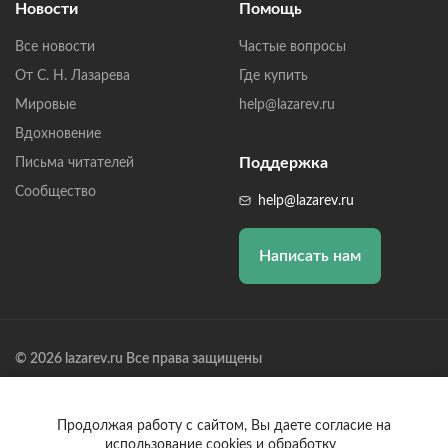
Новости
Помощь
Все новости
Частые вопросы
От С. Н. Лазарева
Где купить
Мировые
help@lazarev.ru
Вдохновение
Поддержка
Письма читателей
Сообщество
help@lazarev.ru
Написать нам
© 2026 lazarev.ru Все права защищены
Лазарев Сергей Николаевич (ИП) ИНН: 782570100635, ОГРНИП:
314784729300600, Р/С: 40802810102570002043,
Банк: ОАО "АЛЬФА-БАНК" БИК: 044525593, К/С:
Продолжая работу с сайтом, Вы даете согласие на
30101810200000000593
использование cookies и обработку