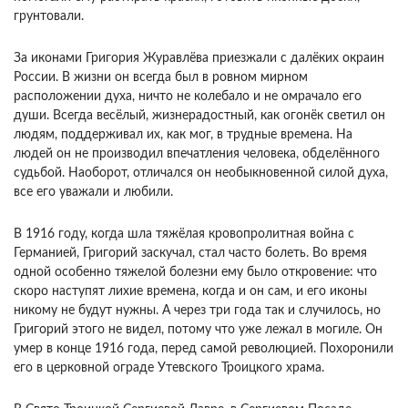
грунтовали.
За иконами Григория Журавлёва приезжали с далёких окраин
России. В жизни он всегда был в ровном мирном
расположении духа, ничто не колебало и не омрачало его
души. Всегда весёлый, жизнерадостный, как огонёк светил он
людям, поддерживал их, как мог, в трудные времена. На
людей он не производил впечатления человека, обделённого
судьбой. Наоборот, отличался он необыкновенной силой духа,
все его уважали и любили.
В 1916 году, когда шла тяжёлая кровопролитная война с
Германией, Григорий заскучал, стал часто болеть. Во время
одной особенно тяжелой болезни ему было откровение: что
скоро наступят лихие времена, когда и он сам, и его иконы
никому не будут нужны. А через три года так и случилось, но
Григорий этого не видел, потому что уже лежал в могиле. Он
умер в конце 1916 года, перед самой революцией. Похоронили
его в церковной ограде Утевского Троицкого храма.