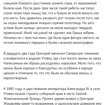
слишком близкого расстояния ломило глаза, от напряжения
болела шея. После двух-трех часов такой работы наступал
спазм челюстных мышц так, что у Гриши не могли вынуть изо
рта кисть. Ему удавалось раскрыть рот только после того, как
на скулы накладывали мокрые горячие полотенца. Но зато
успехи были налицо: рисунок на иконе выходил твердый,
правильный. Иной так рукой не сделает, как Гриша зубами.
Начинал он с простых икон, где была одна фигура святого, но
потом понемногу перешел к более сложной иконографии.
В двадцать два года Григорий закончил Самарскую гимназию
и возвратился в родную Утевку, где стал писать иконы на заказ.
Написанные им образы расходились нарасхват. Мало того, что
иконы были хороши и благодатны, но особенно в народе
ценили и отмечали то, что это были не обычные иконы, а
нерукотворные.
К 1885 году, в царствование императора Александра III, в селе
Утевке начали строить соборный храм в честь Святой
Живоначальной Троицы. Проект церкви вызвал у Григория
Журавлева какие-то возражения, и односельчане доверили ему