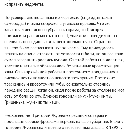
исправить недочеты.
По усовершенствованным им чертежам (ещё один талант
самородка) и была сооружена утевская церковь. Что же
касается живописного убранства храма, то Григория
пригласили расписывать стены. Целые дни проводил он на
специально созданных для него «подмостках». Страшно
тяжело было расписывать купол храма. Ему приходилось
лежать на спине, страдать от усталости и боли, но он все-таки
сумел завершить роспись купола. От этой работы на лопатках,
крестце и затылке образовались болезненные кровоточащие
язвы. От напряжённой работы и постоянного вглядывания в
рисунок почти полностью испортилось зрение. Постоянно
трескались и кровоточили губы, основательно стерлись
передние резцы. Когда он, сидя после работы за столом не мог
есть от боли во рту, близкие говорили ему: «Мученик ты,
Гришенька, мученик ты наш».
Несколько лет Григорий Журавлёв расписывал храм и
прославил своими фресками церковь на всю губернию. Были у
Григория Журавлёва и другие ответственные заказы. В 1892 г.