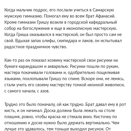
Когда мальчик подрос, его послали учиться в Самарскую
мужскую гимназию. Помогал ему во всем брат Афанасий.
Кроме гимназии Гришу возили в городской кафедральный
собор на богослужения и еще в иконописную мастерскую.
Когда Гриша оказывался в мастерской, он был просто сам не
свой. Вдыхая запах олифы, скипидара и лаков, он испытывал
радостное праздничное чувство.
Как-то раз он показал хозяину мастерской свои рисунки на
бумаге карандашом и акварелью. Рисунки пошли по рукам,
мастера покачивали головами и, одобрительно пощелкивая
языками, похлопывали Гришу по спине. Вскоре они, не ленясь,
стали учить его своему мастерству тонкой иконной живописи,
с самого начала, с азов.
Трудно это было поначалу, ой как трудно. Брат давал ему в рот
кисть, и он начинал. Доска должна была лежать на столе
плашмя, ровно, чтобы краска не стекала вниз. Кисточку по
отношению к доске нужно было держать вертикально. Чем
лучше это удавалось, тем тоньше выходил рисунок. От