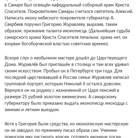
в Самаре был освящён кафедральный соборный храм Христа
Спасителя. Покровителем Самары считался святитель Алексий.
Написать икону небесного покровителя губернатор А.
Свербеев поручил Григорию Журавлеву, выразив, таким
образом, признание таланта иконописца. (Дальнейшая судьба
самарского храма Христа Спасителя печальна: храма нет, он
взорван богоборческой властью советских времен).
Вскоре слух о необычном мастере дошёл до Царствующего
Дома. Журавлёв был приглашён в столицу и там всех удивил
своим искусством. Пробыл он в Петербурге три года. Для
последней царствовавшей в России семьи Журавлев написал
групповой портрет, которым Николай II остался доволен.
Вернулся он на родину с назначенной от Царя пенсией в
размере 25 рублей золотом ежемесячно. А самарскому
губернатору было приказано выдать иконописцу иноходца с
зимним и летним выездом.
Хотя у Григория были средства, но иконописную мастерскую
он не заводил, по-прежнему писал образа сам. Ученики
помогали ему растирать краски, готовить иконные доски,