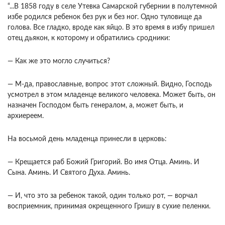
“...В 1858 году в селе Утевка Самарской губернии в полутемной
избе родился ребенок без рук и без ног. Одно туловище да
голова. Все гладко, вроде как яйцо. В это время в избу пришел
отец дьякон, к которому и обратились сродники:
— Как же это могло случиться?
— М-да, православные, вопрос этот сложный. Видно, Господь
усмотрел в этом младенце великого человека. Может быть, он
назначен Господом быть генералом, а, может быть, и
архиереем.
На восьмой день младенца принесли в церковь:
— Крещается раб Божий Григорий. Во имя Отца. Аминь. И
Сына. Аминь. И Святого Духа. Аминь.
— И, что это за ребенок такой, один только рот, — ворчал
восприемник, принимая окрещенного Гришу в сухие пеленки.