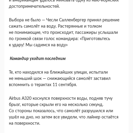
и американцам удалось миновать одну из нью-йоркских
достопримечательностей.
Выбора не было — Чесли Салленбергер принял решение
сажать самолёт на воду. Растерянные и толком
не понимающие, что происходит, пассажиры услышали
по громкой связи голос командира: «Приготовьтесь
к удару! Мы садимся на воду»
Командир уходит последним
Те, кто находился на ближайших улицах, испытали
не меньший шок — снижающийся самолёт заставил
вспомнить о терактах 11 сентября.
Airbus A320 коснулся поверхности воды, подняв тучу
брызг, которые скрыли его на несколько секунд.
Со стороны показалось, что самолёт разрушился или
ушёл на дно, но затем все увидели, что лайнер остаётся
на поверхности.