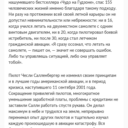
нашумевшего бестселлера «Чудо на Гудзоне», спас 155
человеческих жизней именно благодаря такому подходу.
Ни разу на протяжении всей своей летной карьеры он не
допустил невнимательности или небрежности: ни в 16,
когда учился летать на двухместном самолете с одним
винтовым двигателем, ни в 20, когда пилотировал боевой
истребитель, ни после 30, когда стал летчиком
гражданской авиации. «Я сразу осознал, что летать на
самолете, — пишет он, — значит не совершать ошибок.
Либо ты управляешь ситуацией, либо она управляет
тобой».
Пилот Чесли Салленбергер не изменял своим принципам
и в лучшие годы американской авиации, и в период
кризиса, наступившего 11 сентября 2001 года.
Сокращение привилегий пилотов, многократное
уменьшение заработной платы, проблемы с кредитами не
заставили Салли работать спустя рукава. Он делал
максимум в небе и трудился на земле, непрерывно
перенимал опыт других пилотов и тщательно изучал
каждую произошедшую в авиации катастрофу. Вся