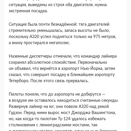
ситуация, выведены из строя оба двигателя, нужна
экстренная посадка.
Ситуация была почти безнадёжной: тяга двигателей
стремительно уменьшалась, запаса высоты не было,
поскольку А320 успел подняться только на 975 метров,
а внизу простирался мегаполис.
Наземные диспетчеры отмечали, что командир лайнера
сохранял абсолютное спокойствие. Первоначально
он объявил, что вернётся в аэропорт Нью-Йорка, затем
сказал, что совершит посадку в ближайшем аэропорту
Тетерборо. После этого связь прервалась.
Пилоты поняли, что до аэропорта не доберутся —
в воздухе им оставалось находиться считанные секунды.
Развернув лайнер на юг, они повели А320 над рекой
Гудзон. Перед ними вырос мост Джорджа Вашингтона,
но, как когда-то пилотам Ту-124 удалось избежать
столкновения с ленинградскими мостами, так