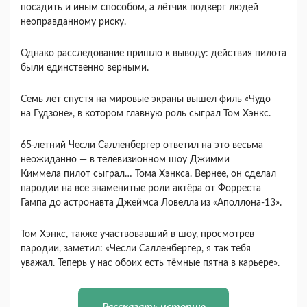
посадить и иным способом, а лётчик подверг людей
неоправданному риску.
Однако расследование пришло к выводу: действия пилота
были единственно верными.
Семь лет спустя на мировые экраны вышел филь «Чудо
на Гудзоне», в котором главную роль сыграл Том Хэнкс.
65-летний Чесли Салленбергер ответил на это весьма
неожиданно — в телевизионном шоу Джимми
Киммела пилот сыграл… Тома Хэнкса. Вернее, он сделал
пародии на все знаменитые роли актёра от Форреста
Гампа до астронавта Джеймса Ловелла
из «Аполлона-13».
Том Хэнкс, также участвовавший в шоу, просмотрев
пародии, заметил: «Чесли Салленбергер, я так тебя
уважал. Теперь у нас обоих есть тёмные пятна в карьере».