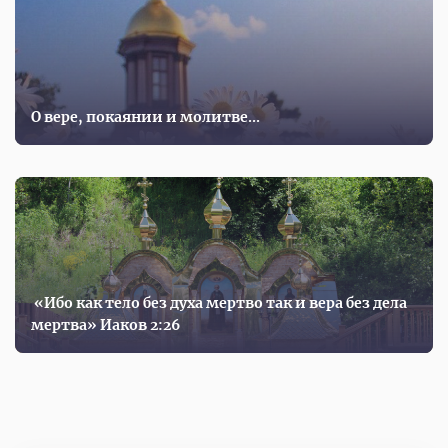
О вере, покаянии и молитве...
«Ибо как тело без духа мертво так и вера без дела
мертва» Иаков 2:26