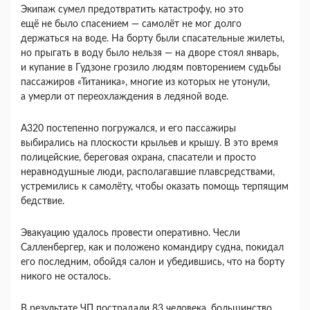
Экипаж сумел предотвратить катастрофу, но это
ещё не было спасением — самолёт не мог долго
держаться на воде. На борту были спасательные жилеты,
но прыгать в воду было нельзя — на дворе стоял январь,
и купание в Гудзоне грозило людям повторением судьбы
пассажиров «Титаника», многие из которых не утонули,
а умерли от переохлаждения в ледяной воде.
А320 постепенно погружался, и его пассажиры
выбирались на плоскости крыльев и крышу. В это время
полицейские, береговая охрана, спасатели и просто
неравнодушные люди, располагавшие плавсредствами,
устремились к самолёту, чтобы оказать помощь терпящим
бедствие.
Эвакуацию удалось провести оперативно. Чесли
Салленбергер, как и положено командиру судна, покидал
его последним, обойдя салон и убедившись, что на борту
никого не осталось.
В результате ЧП пострадали 83 человека, большинство