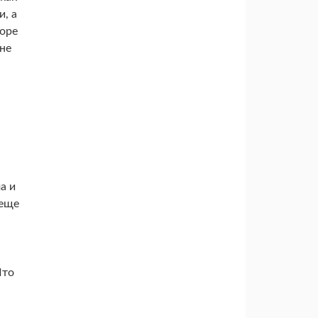
и, а
коре
 не
а и
 еще
Что