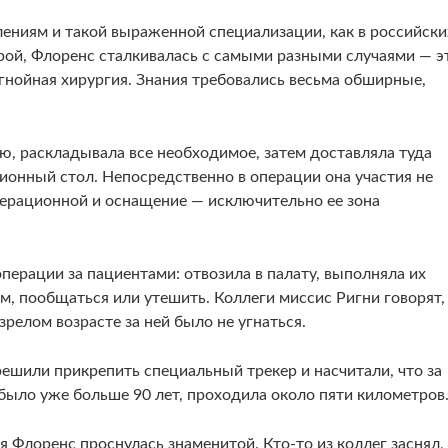
лениям и такой выраженной специализации, как в российски
рой, Флоренс сталкивалась с самыми разными случаями — э
 гнойная хирургия. Знания требовались весьма обширные,
ю, раскладывала все необходимое, затем доставляла туда
ионный стол. Непосредственно в операции она участия не
ерационной и оснащение — исключительно ее зона
перации за пациентами: отвозила в палату, выполняла их
м, пообщаться или утешить. Коллеги миссис Ригни говорят,
 зрелом возрасте за ней было не угнаться.
ешили прикрепить специальный трекер и насчитали, что за
было уже больше 90 лет, проходила около пяти километров
 Флоренс проснулась знаменитой. Кто-то из коллег заснял,