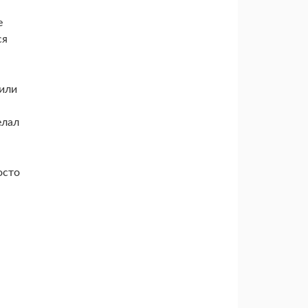
е
ся
 или
елал
осто