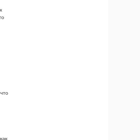
х
то
 что
.
 как