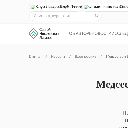
Клуб Лазарева
Онл
Сергей
ОБ АВТОРЕ
НОВОСТИ
ИССЛЕ
Николаевич
Лазарев
Главная
Новости
Вдохновение
Медсестра в 9
Медсес
"Ни
н
отк