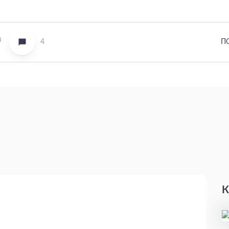
0
4
П
К