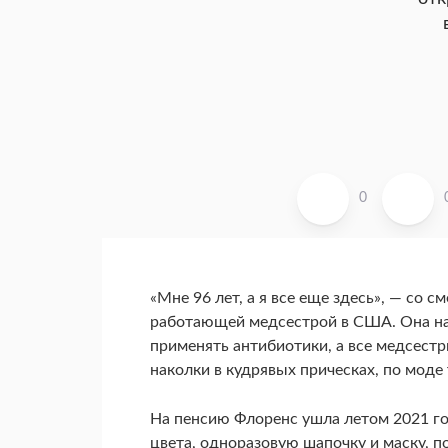
0
«Мне 96 лет, а я все еще здесь», — со
работающей медсестрой в США. Она нач
применять антибиотики, а все медсест
наколки в кудрявых прическах, по моде 
На пенсию Флоренс ушла летом 2021 го
цвета, одноразовую шапочку и маску, п