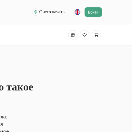
С чего начать
Войти
о такое
 уже
ся
амое