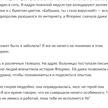
идео в сеть. В кадре пожилой медсестре аплодируют коллег
не и с букетом цветов. «Бабушка, ты стала вирусной!» — вс
видеоролик разошелся по интернету, а Флоренс сначала даже
ожет быть я заболела? Я же не ничего не понимаю в этих
оренс.
ь в различные телешоу. На адрес больницы поступали письм
ьно людей впечатлила история Флоренс. Ей даже позвонила
ндиана, чтобы познакомиться и поделиться опытом.
о скорее неудобно, она оправдывалась, мол, не герой она
«Я все время говорю, что не совершила ничего особенного. 
о не ленись и работай, пока тебе не исполнится 96”