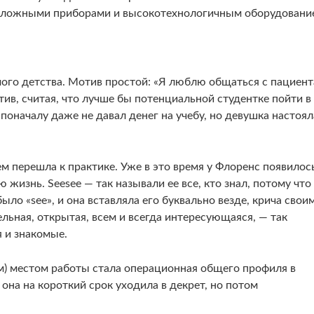
 сложными приборами и высокотехнологичным оборудовани
мого детства. Мотив простой: «Я люблю общаться с пациен
тив, считая, что лучше бы потенциальной студентке пойти в
поначалу даже не давал денег на учебу, но девушка настоял
тем перешла к практике. Уже в это время у Флоренс появилос
жизнь. Seesee — так называли ее все, кто знал, потому что
 «see», и она вставляла его буквально везде, крича свои
льная, открытая, всем и всегда интересующаяся, — так
 и знакомые.
ым) местом работы стала операционная общего профиля в
на на короткий срок уходила в декрет, но потом