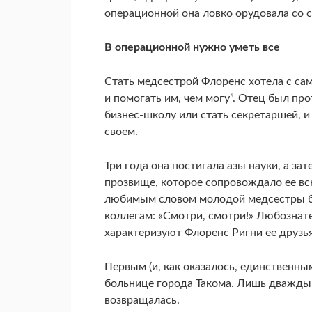
операционной она ловко орудовала со
В операционной нужно уметь все
Стать медсестрой Флоренс хотела с са
и помогать им, чем могу”. Отец был про
бизнес-школу или стать секретаршей, и 
своем.
Три года она постигала азы науки, а за
прозвище, которое сопровождало ее всю 
любимым словом молодой медсестры было
коллегам: «Смотри, смотри!» Любознате
характеризуют Флоренс Ригни ее друзья
Первым (и, как оказалось, единственн
больнице города Такома. Лишь дважды о
возвращалась.