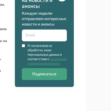
на новости и
ем.
анонсы
Каждую неделю
отправляем интересные
новости и анонсы
тами
а на
Я согласен(на) на
обработку моих
персональных данных в
ь
соответствии с
политикой
конфиденциальности.
м
Подписаться