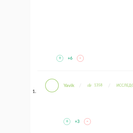
+
-
+6
Yavik
1358
ИССЛЕД
+
-
+3