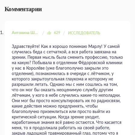
Комментарии
Антонина Шахтаренко
629
ИССЛЕДОВАТЕЛЬ
Здравствуйте! Как я хорошо понимаю Марлу! У самой
случилась беда с сетчаткой, а вся работа завязана на
зрении. Первая мысль была сменить профессию, только
на какую? Побывала в отделении Фёдоровской клиники
у нас в Королёве (уже благополучно закрыли это
отделение), познакомилась в очереди с лётчиком, у
которого закрытоугольная глаукома и которому не
разрешили летать. Однако мы с ним сошлись на том,
что он мог бы оказать неоценимую службу другим
лётчикам, у кого в небе случились какие-то неполадки.
Они мог бы просто консультировать их по радиосвязи,
какие действия можно предпринять, чтобы
благополучно приземлиться или просто выйти из
критической ситуации. Когда зрение уходит,
наработанные знания всё равно остаются. Что касается
меня, то я продолжала работать на своей работе,
закрыв ладошкой травмированный глаз, потому что я