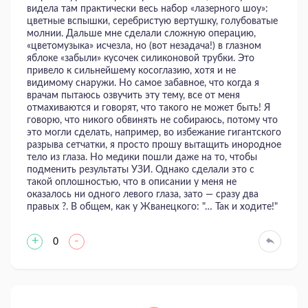
видела там практически весь набор «лазерного шоу»:
цветные вспышки, серебристую вертушку, голубоватые
молнии. Дальше мне сделали сложную операцию,
«цветомузыка» исчезла, но (вот незадача!) в глазном
яблоке «забыли» кусочек силиконовой трубки. Это
привело к сильнейшему косоглазию, хотя и не
видимому снаружи. Но самое забавное, что когда я
врачам пытаюсь озвучить эту тему, все от меня
отмахиваются и говорят, что такого не может быть! Я
говорю, что никого обвинять не собираюсь, потому что
это могли сделать, например, во избежание гигантского
разрыва сетчатки, я просто прошу вытащить инородное
тело из глаза. Но медики пошли даже на то, чтобы
подменить результаты УЗИ. Однако сделали это с
такой оплошностью, что в описании у меня не
оказалось ни одного левого глаза, зато — сразу два
правых ?. В общем, как у Жванецкого: "… Так и ходите!"
+
-
0