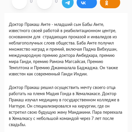
0
0
Доктор Пракаш Амте - младший сын Бабы Амте,
известного своей работой в реабилитационном центре,
основанном для страдающих проказой и инвалидов из
неблагополучных слоев общества. Баба Амте получил
множество наград и премий, включая Падма Вибхушан,
международную премию доктора Амбедкара, премию
мира Ганди, премию Рамона Магсайсая, Премию
Темплтона и Премию Джамналала Баджаджа. Он также
известен как современный Ганди Индии.
Доктор Пракаш решил осуществить мечту своего отца
работать на племя Мадия Гонда в Хемалкакасе. Доктор
Пракаш изучал медицину в государственном колледже в
Нагпуре. Он специализировался на хирургии, где он
встретил свою будущую жену Мандакини. Пара переехала
в Хемалкасу с небольшой командой через 7 лет после
свадьбы.