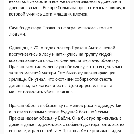
нехваткой лекарств и все же сумела завоевать доверие и
доверие племен. Вскоре больница превратилась в школу, в
которой учились дети младших племен.
Служба доктора Пракаша не ограничивалась только
людьми.
Однажды, в 70 -х годах доктор Пракаш Амте с женой
прогуливались в лесу и наткнулись на группу людей,
возвращавшихся с охоты. Они несли мертвую обезьяну.
Пракаш заметил маленькую обезьянку, которая цеплялась
за тело мертвой матери. Это было душераздирающее
зрелище. Он узнал, что охотники собираются съесть
детеныша, так же как и мать. Доктор решил, что не
может позволить убить малыша.
Пракаш обменял обезьянку на мешок риса и одежду. Так
она стала первым членом будущей большой семьи.
Пракаш назвал обезьяну Бабли. Она быстро прижилась в
доме и даже подружилась с собакой доктора: каталась на
ее спине, играла с ней. И у Пракаша Амте родилась идея.