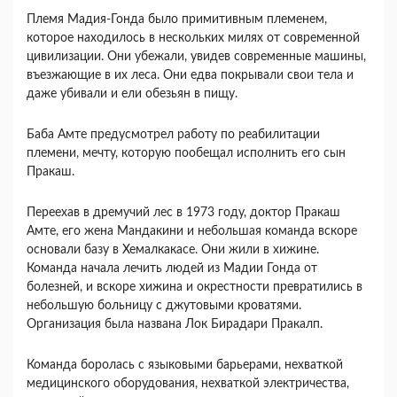
Племя Мадия-Гонда было примитивным племенем,
которое находилось в нескольких милях от современной
цивилизации. Они убежали, увидев современные машины,
въезжающие в их леса. Они едва покрывали свои тела и
даже убивали и ели обезьян в пищу.
Баба Амте предусмотрел работу по реабилитации
племени, мечту, которую пообещал исполнить его сын
Пракаш.
Переехав в дремучий лес в 1973 году, доктор Пракаш
Амте, его жена Мандакини и небольшая команда вскоре
основали базу в Хемалкакасе. Они жили в хижине.
Команда начала лечить людей из Мадии Гонда от
болезней, и вскоре хижина и окрестности превратились в
небольшую больницу с джутовыми кроватями.
Организация была названа Лок Бирадари Пракалп.
Команда боролась с языковыми барьерами, нехваткой
медицинского оборудования, нехваткой электричества,