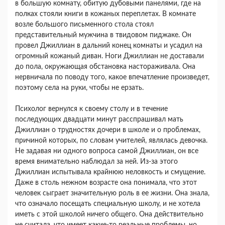
в большую комнату, обитую дубовыми панелями, где на
полках стояли книги в кожаных переплетах. В комнате
возле большого письменного стола стоял
представительный мужчина в твидовом пиджаке. Он
провел Джиллиан в дальний конец комнаты и усадил на
огромный кожаный диван. Ноги Джиллиан не доставали
до пола, окружающая обстановка настораживала. Она
нервничала по поводу того, какое впечатление произведет,
поэтому села на руки, чтобы не ерзать.
Психолог вернулся к своему столу и в течение
последующих двадцати минут расспрашивал мать
Джиллиан о трудностях дочери в школе и о проблемах,
причиной которых, по словам учителей, являлась девочка.
Не задавая ни одного вопроса самой Джиллиан, он все
время внимательно наблюдал за ней. Из-за этого
Джиллиан испытывала крайнюю неловкость и смущение.
Даже в столь нежном возрасте она понимала, что этот
человек сыграет значительную роль в ее жизни. Она знала,
что означало посещать специальную школу, и не хотела
иметь с этой школой ничего общего. Она действительно
не считала, что имеет какие-то реальные проблемы, но,