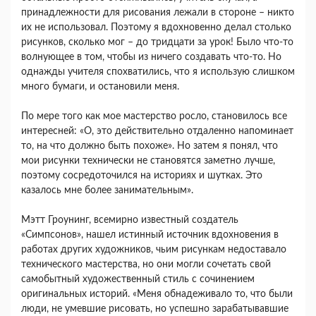
принадлежности для рисования лежали в стороне – никто
их не использовал. Поэтому я вдохновенно делал столько
рисунков, сколько мог – до тридцати за урок! Было что-то
волнующее в том, чтобы из ничего создавать что-то. Но
однажды учителя спохватились, что я использую слишком
много бумаги, и остановили меня.
По мере того как мое мастерство росло, становилось все
интересней: «О, это действительно отдаленно напоминает
то, на что должно быть похоже». Но затем я понял, что
мои рисунки технически не становятся заметно лучше,
поэтому сосредоточился на историях и шутках. Это
казалось мне более занимательным».
Мэтт Гроунинг, всемирно известный создатель
«Симпсонов», нашел истинный источник вдохновения в
работах других художников, чьим рисункам недоставало
технического мастерства, но они могли сочетать свой
самобытный художественный стиль с сочинением
оригинальных историй. «Меня обнадеживало то, что были
люди, не умевшие рисовать, но успешно зарабатывавшие