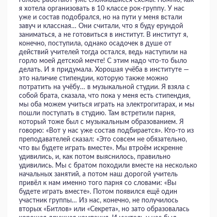
я хотела организовать в 10 классе рок-группу. У нас
уже и состав подобрался, но на пути у меня встали
завуч и классная… Они считали, что я буду ерундой
заниматься, а не готовиться в институт. В институт я,
конечно, поступила, однако осадочек в душе от
действий учителей тогда остался, ведь наступили на
горло моей детской мечте! С этим надо что-то было
делать. И я придумала. Хорошая учёба в институте —
это наличие стипендии, которую также можно
потратить на учёбу… в музыкальной студии. Я взяла с
собой брата, сказала, что пока у меня есть стипендия,
мы оба можем учиться играть на электрогитарах, и мы
пошли поступать в студию. Там встретили парня,
который тоже был с музыкальным образованием. Я
говорю: «Вот у нас уже состав подбирается». Кто-то из
преподавателей сказал: «Это совсем не обязательно,
что вы будете играть вместе». Мы втроём искренне
удивились, и, как потом выяснилось, правильно
удивились. Мы с братом походили вместе на несколько
начальных занятий, а потом наш дорогой учитель
привёл к нам именно того парня со словами: «Вы
будете играть вместе». Потом появился ещё один
участник группы… Из нас, конечно, не получилось
вторых «Битлов» или «Секрета», но зато образовалась