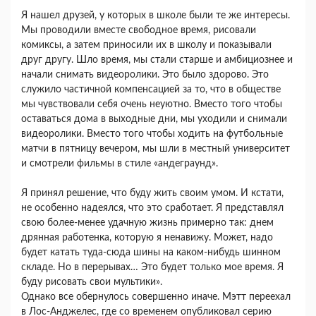
Я нашел друзей, у которых в школе были те же интересы.
Мы проводили вместе свободное время, рисовали
комиксы, а затем приносили их в школу и показывали
друг другу. Шло время, мы стали старше и амбициознее и
начали снимать видеоролики. Это было здорово. Это
служило частичной компенсацией за то, что в обществе
мы чувствовали себя очень неуютно. Вместо того чтобы
оставаться дома в выходные дни, мы уходили и снимали
видеоролики. Вместо того чтобы ходить на футбольные
матчи в пятницу вечером, мы шли в местный университет
и смотрели фильмы в стиле «андеграунд».
Я принял решение, что буду жить своим умом. И кстати,
не особенно надеялся, что это сработает. Я представлял
свою более-менее удачную жизнь примерно так: днем
дрянная работенка, которую я ненавижу. Может, надо
будет катать туда-сюда шины на каком-нибудь шинном
складе. Но в перерывах… Это будет только мое время. Я
буду рисовать свои мультики».
Однако все обернулось совершенно иначе. Мэтт переехал
в Лос-Анджелес, где со временем опубликовал серию