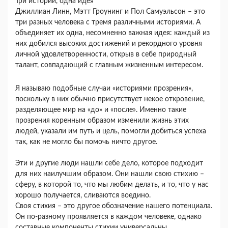
Три истории, одна идея
Джиллиан Линн, Мэтт Гроунинг и Пол Самуэльсон – это
три разных человека с тремя различными историями. А
объединяет их одна, несомненно важная идея: каждый из
них добился высоких достижений и рекордного уровня
личной удовлетворенности, открыв в себе природный
талант, совпадающий с главным жизненным интересом.
Я называю подобные случаи «историями прозрения»,
поскольку в них обычно присутствует некое откровение,
разделяющее мир на «до» и «после». Именно такие
прозрения коренным образом изменили жизнь этих
людей, указали им путь и цель, помогли добиться успеха
так, как не могло бы помочь ничто другое.
Эти и другие люди нашли себе дело, которое подходит
для них наилучшим образом. Они нашли свою стихию –
сферу, в которой то, что мы любим делать, и то, что у нас
хорошо получается, сливаются воедино.
Своя стихия – это другое обозначение нашего потенциала.
Он по-разному проявляется в каждом человеке, однако
составные компоненты стихии универсальны.