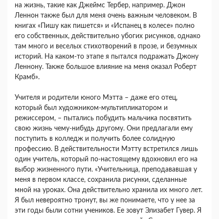
на жизнь, такие как Джеймс Тербер, например. Джон
Леннон также был для меня очень важным человеком. В
книгах «Пишу как пишется» и «Испанец в колесе» полно
его собственных, действительно убогих рисунков, однако
там много и веселых стихотворений в прозе, и безумных
историй. На каком-то этапе я пытался подражать Джону
Леннону. Также большое влияние на меня оказал Роберт
Крамб».
Учителя и родители юного Мэтта – даже его отец,
который был художником-мультипликатором и
режиссером, – пытались побудить мальчика посвятить
свою жизнь чему-нибудь другому. Они предлагали ему
поступить в колледж и получить более солидную
профессию. В действительности Мэтту встретился лишь
один учитель, который по-настоящему вдохновил его на
выбор жизненного пути. «Учительница, преподававшая у
меня в первом классе, сохранила рисунки, сделанные
мной на уроках. Она действительно хранила их много лет.
Я был невероятно тронут, вы же понимаете, что у нее за
эти годы были сотни учеников. Ее зовут Элизабет Гувер. Я