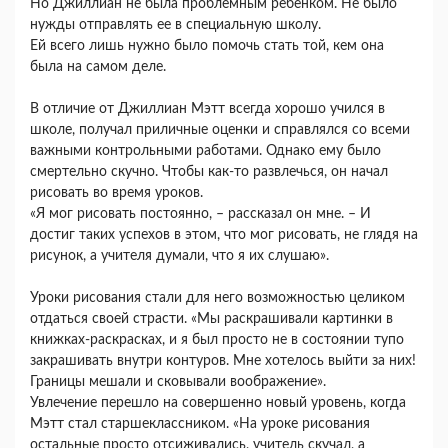
Но Джиллиан не была проблемным ребенком. Не было
нужды отправлять ее в специальную школу.
Ей всего лишь нужно было помочь стать той, кем она
была на самом деле.
В отличие от Джиллиан Мэтт всегда хорошо учился в
школе, получал приличные оценки и справлялся со всеми
важными контрольными работами. Однако ему было
смертельно скучно. Чтобы как-то развлечься, он начал
рисовать во время уроков.
«Я мог рисовать постоянно, – рассказал он мне. – И
достиг таких успехов в этом, что мог рисовать, не глядя на
рисунок, а учителя думали, что я их слушаю».
Уроки рисования стали для него возможностью целиком
отдаться своей страсти. «Мы раскрашивали картинки в
книжках-раскрасках, и я был просто не в состоянии тупо
закрашивать внутри контуров. Мне хотелось выйти за них!
Границы мешали и сковывали воображение».
Увлечение перешло на совершенно новый уровень, когда
Мэтт стал старшеклассником. «На уроке рисования
остальные просто отсиживались, учитель скучал, а