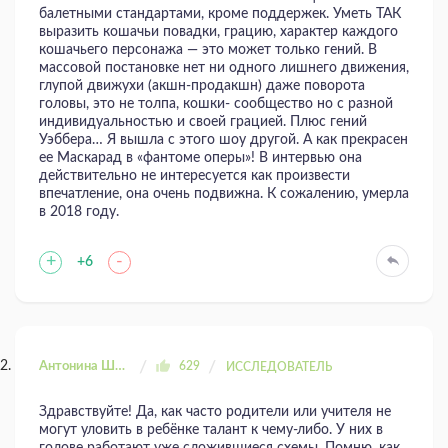
балетными стандартами, кроме поддержек. Уметь ТАК
выразить кошачьи повадки, грацию, характер каждого
кошачьего персонажа — это может только гений. В
массовой постановке нет ни одного лишнего движения,
глупой движухи (акшн-продакшн) даже поворота
головы, это не толпа, кошки- сообщество но с разной
индивидуальностью и своей грацией. Плюс гений
Уэббера… Я вышла с этого шоу другой. А как прекрасен
ее Маскарад в «фантоме оперы»! В интервью она
действительно не интересуется как произвести
впечатление, она очень подвижна. К сожалению, умерла
в 2018 году.
+
-
+6
Антонина Шахтаренко
629
ИССЛЕДОВАТЕЛЬ
Здравствуйте! Да, как часто родители или учителя не
могут уловить в ребёнке талант к чему-либо. У них в
голове работают уже сложившиеся схемы. Помню, как