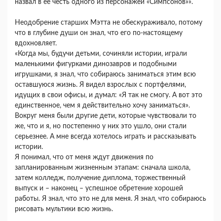
назвал в ее честь одного из персонажей «Симпсонов»».
Неодобрение старших Мэтта не обескураживало, потому
что в глубине души он знал, что его по-настоящему
вдохновляет.
«Когда мы, будучи детьми, сочиняли истории, играли
маленькими фигурками динозавров и подобными
игрушками, я знал, что собираюсь заниматься этим всю
оставшуюся жизнь. Я видел взрослых с портфелями,
идущих в свои офисы, и думал: «Я так не смогу. А вот это
единственное, чем я действительно хочу заниматься».
Вокруг меня были другие дети, которые чувствовали то
же, что и я, но постепенно у них это ушло, они стали
серьезнее. А мне всегда хотелось играть и рассказывать
истории.
Я понимал, что от меня ждут движения по
запланированным жизненным этапам: сначала школа,
затем колледж, получение диплома, торжественный
выпуск и – наконец – успешное обретение хорошей
работы. Я знал, что это не для меня. Я знал, что собираюсь
рисовать мультики всю жизнь.