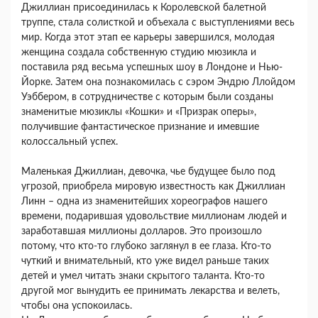
Джиллиан присоединилась к Королевской балетной
труппе, стала солисткой и объехала с выступлениями весь
мир. Когда этот этап ее карьеры завершился, молодая
женщина создала собственную студию мюзикла и
поставила ряд весьма успешных шоу в Лондоне и Нью-
Йорке. Затем она познакомилась с сэром Эндрю Ллойдом
Уэббером, в сотрудничестве с которым были созданы
знаменитые мюзиклы «Кошки» и «Призрак оперы»,
получившие фантастическое признание и имевшие
колоссальный успех.
Маленькая Джиллиан, девочка, чье будущее было под
угрозой, приобрела мировую известность как Джиллиан
Линн – одна из знаменитейших хореографов нашего
времени, подарившая удовольствие миллионам людей и
заработавшая миллионы долларов. Это произошло
потому, что кто-то глубоко заглянул в ее глаза. Кто-то
чуткий и внимательный, кто уже видел раньше таких
детей и умел читать знаки скрытого таланта. Кто-то
другой мог вынудить ее принимать лекарства и велеть,
чтобы она успокоилась.