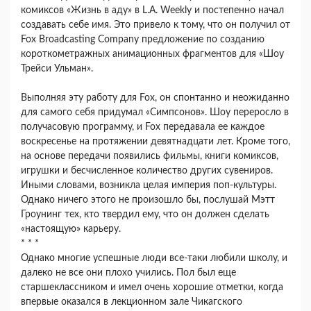
комиксов «Жизнь в аду» в L.A. Weekly и постепенно начал
создавать себе имя. Это привело к тому, что он получил от
Fox Broadcasting Company предложение по созданию
короткометражных анимационных фрагментов для «Шоу
Трейси Ульман».
Выполняя эту работу для Fox, он спонтанно и неожиданно
для самого себя придумал «Симпсонов». Шоу переросло в
получасовую программу, и Fox передавала ее каждое
воскресенье на протяжении девятнадцати лет. Кроме того,
на основе передачи появились фильмы, книги комиксов,
игрушки и бесчисленное количество других сувениров.
Иными словами, возникла целая империя поп-культуры.
Однако ничего этого не произошло бы, послушай Мэтт
Гроунинг тех, кто твердил ему, что он должен сделать
«настоящую» карьеру.
* * *
Однако многие успешные люди все-таки любили школу, и
далеко не все они плохо учились. Пол был еще
старшеклассником и имел очень хорошие отметки, когда
впервые оказался в лекционном зале Чикагского