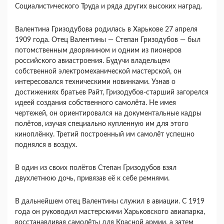
Социалистического Труда и ряда других высоких наград.
Валентина Гризодубова родилась в Харькове 27 апреля
1909 года. Отец Валентины — Степан Гризодубов — был
потомственным дворянином и одним из пионеров
российского авиастроения. Будучи владельцем
собственной электромеханической мастерской, он
интересовался техническими новинками. Узнав о
достижениях братьев Райт, Гризодубов-старший загорелся
идеей создания собственного самолёта. Не имея
чертежей, он ориентировался на документальные кадры
полётов, изучая специально купленную им для этого
киноплёнку. Третий построенный им самолёт успешно
поднялся в воздух.
В один из своих полётов Степан Гризодубов взял
двухлетнюю дочь, привязав её к себе ремнями.
В дальнейшем отец Валентины служил в авиации. С 1919
года он руководил мастерскими Харьковского авиапарка,
восстанавливая самолёты для Красной армии, а затем