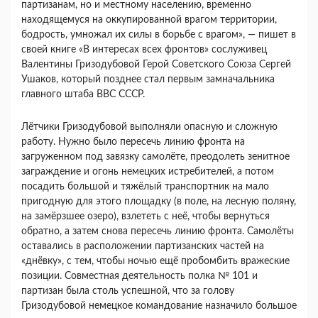
партизанам, но и местному населению, временно
находящемуся на оккупированной врагом территории,
бодрость, умножал их силы в борьбе с врагом», — пишет в
своей книге «В интересах всех фронтов» сослуживец
Валентины Гризодубовой Герой Советского Союза Сергей
Ушаков, который позднее стал первым замначальника
главного штаба ВВС СССР.
Лётчики Гризодубовой выполняли опасную и сложную
работу. Нужно было пересечь линию фронта на
загруженном под завязку самолёте, преодолеть зенитное
заграждение и огонь немецких истребителей, а потом
посадить большой и тяжёлый транспортник на мало
пригодную для этого площадку (в поле, на лесную поляну,
на замёрзшее озеро), взлететь с неё, чтобы вернуться
обратно, а затем снова пересечь линию фронта. Самолёты
оставались в расположении партизанских частей на
«днёвку», с тем, чтобы ночью ещё пробомбить вражеские
позиции. Совместная деятельность полка № 101 и
партизан была столь успешной, что за голову
Гризодубовой немецкое командование назначило большое