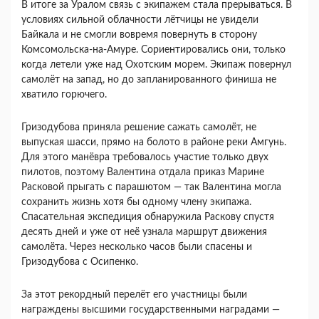
В итоге за Уралом связь с экипажем стала прерываться. В
условиях сильной облачности лётчицы не увидели
Байкала и не смогли вовремя повернуть в сторону
Комсомольска-на-Амуре. Сориентировались они, только
когда летели уже над Охотским морем. Экипаж повернул
самолёт на запад, но до запланированного финиша не
хватило горючего.
Гризодубова приняла решение сажать самолёт, не
выпуская шасси, прямо на болото в районе реки Амгунь.
Для этого манёвра требовалось участие только двух
пилотов, поэтому Валентина отдала приказ Марине
Расковой прыгать с парашютом — так Валентина могла
сохранить жизнь хотя бы одному члену экипажа.
Спасательная экспедиция обнаружила Раскову спустя
десять дней и уже от неё узнала маршрут движения
самолёта. Через несколько часов были спасены и
Гризодубова с Осипенко.
За этот рекордный перелёт его участницы были
награждены высшими государственными наградами —