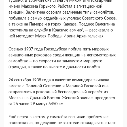
Тушино. В 1934-ом она стала лётчиком агитэскадрильи
имени Максима Горького. Работая в агитационной
авиации, Валентина освоила различные типы самолётов,
побывала в самых отдалённых уголках Советского Союза,
а также на Памире и в горах Кавказа. Позднее Валентина
поступила на службу в Красную армию", — рассказала о
ней методист Музея Победы Ирина Архангельская.
Осенью 1937 года Гризодубова побила пять мировых
авиационных рекордов среди женщин на легкомоторных
самолётах — по скорости на замкнутом маршруте
(трижды), а также по высоте и дальности полёта.
24 сентября 1938 года в качестве командира экипажа
вместе с Полиной Осипенко и Мариной Расковой она
отправилась в рекордный беспосадочный перелёт из
Москвы на Дальний Восток. Женский экипаж преодолел
за 26 часов 29 минут 6450 км.
Ещё перед вылетом у самолёта возникли проблемы с
радиосвязью, но девушки не захотели откладывать старт.