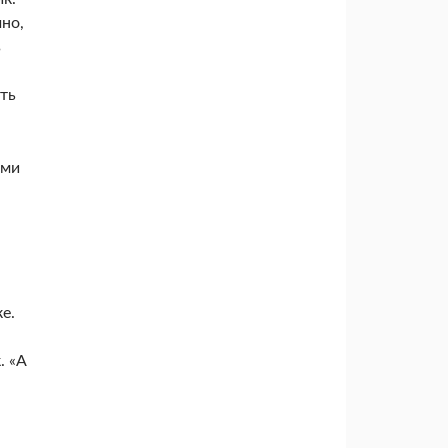
чно,
в
ть
ами
е.
. «А