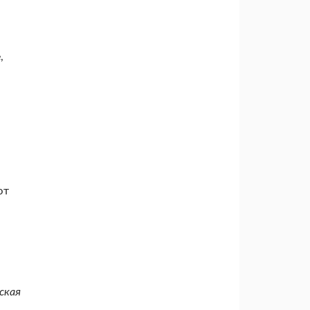
,
я
ют
ская