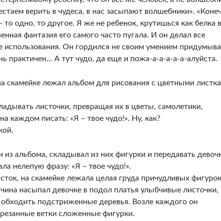
естаем верить в чудеса, в нас засыпают волшебники». «Коне
 то одно, то другое. Я же не ребенок, крутишься как белка 
венная фантазия его самого часто пугала. И он делал все
е использования. Он гордился не своим умением придумыва
нь практичен… А тут чудо, да еще и пожа-а-а-а-а-а-алуйста.
 на скамейке лежал альбом для рисования с цветными листк
кладывать листочки, превращая их в цветы, самолетики,
на каждом писать: «Я – твое чудо!». Ну, как?
кой.
из альбома, складывал из них фигурки и передавать девочк
а нелепую фразу: «Я – твое чудо!».
сток, на скамейке лежала целая груда причудливых фигурок
жчина насыпал девочке в подол платья улыбчивые листочки,
и обходить подстриженные деревья. Возле каждого он
брезанные ветки сложенные фигурки.