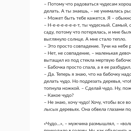
– Потому что радоваться чудесам хорошо
делать. А ты знаешь, – не унималась р
– Может быть тебе кажется. Я – обыкнов
– Н-е-е-е-е-е-е-т, ты чудесный. Самый,
саду, потому что потерялась, и мне был
выглянуло солнце. А мне стало тепло.
– Это просто совпадение. Тучи на небе 
– Нет, не совпадение, – маленькая дев
вытащил из под стекла мертвую бабочку,
– Бабочка просто спала, а я ее разбудил
– Да. Теперь я знаю, что на бабочку надо
делать чудо. Но подрезать деревья, чтоб
топнула ножкой. – Сделай чудо. Ну, пож
– Какое чудо?
– Не знаю, хочу чудо! Хочу, чтобы все в
лысых деревьях. Она обвела глазами п
«Чудо…», – мужчина размышлял, – «волш
приходило в голову. Ну, как объяснить 