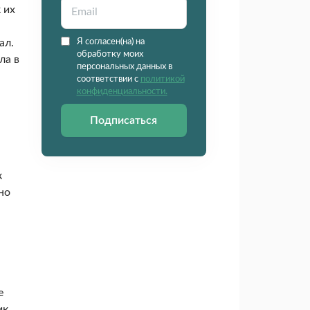
 их
ал.
Я согласен(на) на
обработку моих
ла в
персональных данных в
соответствии с
политикой
конфиденциальности.
Подписаться
к
но
е
ик.