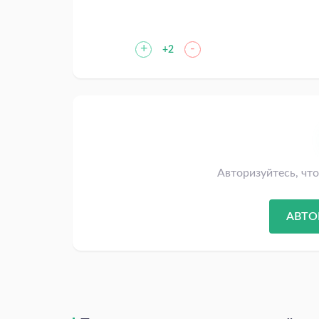
+
-
+2
Авторизуйтесь, чт
АВТО