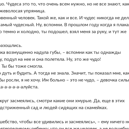
. Чудеса это то, что очень всем нужно, но не все знают, как
ыжеволосая упрямица.
енный человек. Такой же, как и все. И чудес никогда не дел
 самый чудесный. Ну, вспомни. В прошлом году когда я плака
о темно и холодно, ты подошел, взял меня за руку, и тут же
разошлись.
очка возмущенно надула губы, – вспомни как ты однажды
 подул на нее и она полетела. Ну, это же чудо!
. Ты бы тоже смогла.
 дуть и будить. А тогда не знала. Значит, ты показал мне, ка
ы росли, я не хочу. Им больно – это не чудо, – девочка силь
а-а-а-а-а-алуйста.
округ засмеялись, смотри какие они хмурые. Да, еще в этих
одстриженный сад и людей сидящих на скамейках.
ебство, чтобы все удивились и засмеялись», – ему ничего н
нетерпеливому ребенку, что он все же человек, а не волшебн