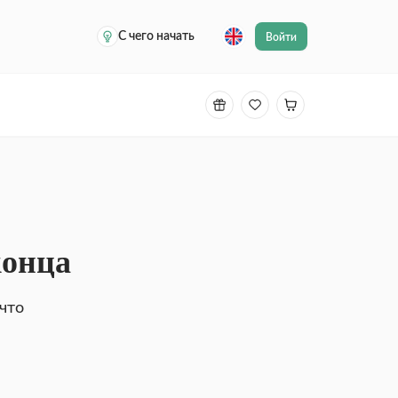
С чего начать
Войти
конца
что