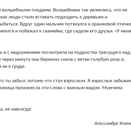
 волшебными плодами. Волшебники так увлеклись, что не
йках люди стали вставать подходить к деревьям и
ыбаться. Вдруг один мальчик потянулся к оранжевой птичке
меялся и побежал к скамейке, где сидели его друзья. «У мен
 и с недоумением посмотрела на подростка трясущего над
через минуту она бережно сняла с ветки голубую розу и,
 ее к груди.
то ты забыл, потому что стал взрослым. А взрослые забыва
оказница произнесла эти слова с важным видом. Мужчина
а, не навсегда!
Алессандра Успен