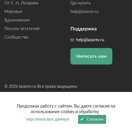
От С. Н. Лазарева
Где купить
Мировые
help@lazarev.ru
Вдохновение
Поддержка
Письма читателей
Сообщество
help@lazarev.ru
Написать нам
© 2026 lazarev.ru Все права защищены
Лазарев Сергей Николаевич (ИП) ИНН: 782570100635, ОГРНИП:
314784729300600, Р/С: 40802810102570002043,
Банк: ОАО "АЛЬФА-БАНК" БИК: 044525593, К/С:
Продолжая работу с сайтом, Вы даете согласие на
30101810200000000593
использование cookies и обработку
персональных данных
Согласен