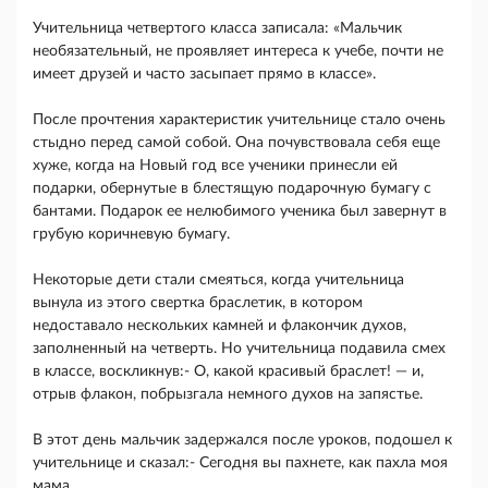
Учительница четвертого класса записала: «Мальчик
необязательный, не проявляет интереса к учебе, почти не
имеет друзей и часто засыпает прямо в классе».
После прочтения характеристик учительнице стало очень
стыдно перед самой собой. Она почувствовала себя еще
хуже, когда на Новый год все ученики принесли ей
подарки, обернутые в блестящую подарочную бумагу с
бантами. Подарок ее нелюбимого ученика был завернут в
грубую коричневую бумагу.
Некоторые дети стали смеяться, когда учительница
вынула из этого свертка браслетик, в котором
недоставало нескольких камней и флакончик духов,
заполненный на четверть. Но учительница подавила смех
в классе, воскликнув:- О, какой красивый браслет! — и,
отрыв флакон, побрызгала немного духов на запястье.
В этот день мальчик задержался после уроков, подошел к
учительнице и сказал:- Сегодня вы пахнете, как пахла моя
мама.