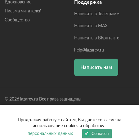
Поддержка
Вдохновение
Письма читателей
Написать в Телеграмм
Сообщество
Написать в MAX
Написать в ВКонтакте
help@lazarev.ru
Написать нам
© 2026 lazarev.ru Все права защищены
Лазарев Сергей Николаевич (ИП) ИНН: 782570100635, ОГРНИП:
314784729300600, Р/С: 40802810102570002043,
Банк: ОАО "АЛЬФА-БАНК" БИК: 044525593, К/С:
Продолжая работу с сайтом, Вы даете согласие на
30101810200000000593
использование cookies и обработку
персональных данных
Согласен