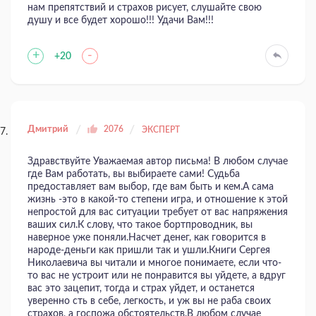
нам препятствий и страхов рисует, слушайте свою
душу и все будет хорошо!!! Удачи Вам!!!
+
-
+20
Дмитрий
2076
ЭКСПЕРТ
Здравствуйте Уважаемая автор письма! В любом случае
где Вам работать, вы выбираете сами! Судьба
предоставляет вам выбор, где вам быть и кем.А сама
жизнь -это в какой-то степени игра, и отношение к этой
непростой для вас ситуации требует от вас напряжения
ваших сил.К слову, что такое бортпроводник, вы
наверное уже поняли.Насчет денег, как говорится в
народе-деньги как пришли так и ушли.Книги Сергея
Николаевича вы читали и многое понимаете, если что-
то вас не устроит или не понравится вы уйдете, а вдруг
вас это зацепит, тогда и страх уйдет, и останется
уверенно сть в себе, легкость, и уж вы не раба своих
страхов, а госпожа обстоятельств.В любом случае