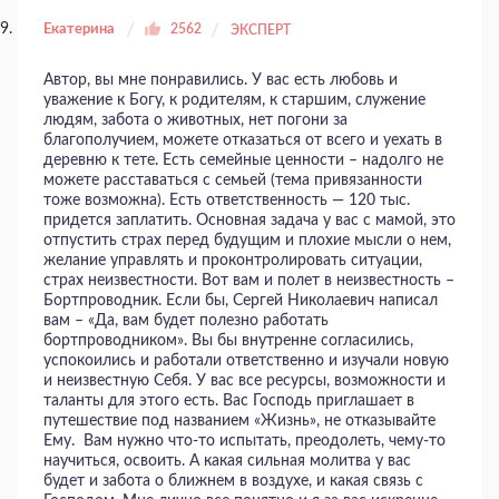
Екатерина
2562
ЭКСПЕРТ
Автор, вы мне понравились. У вас есть любовь и
уважение к Богу, к родителям, к старшим, служение
людям, забота о животных, нет погони за
благополучием, можете отказаться от всего и уехать в
деревню к тете. Есть семейные ценности – надолго не
можете расставаться с семьей (тема привязанности
тоже возможна). Есть ответственность — 120 тыс.
придется заплатить. Основная задача у вас с мамой, это
отпустить страх перед будущим и плохие мысли о нем,
желание управлять и проконтролировать ситуации,
страх неизвестности. Вот вам и полет в неизвестность –
Бортпроводник. Если бы, Сергей Николаевич написал
вам – «Да, вам будет полезно работать
бортпроводником». Вы бы внутренне согласились,
успокоились и работали ответственно и изучали новую
и неизвестную Себя. У вас все ресурсы, возможности и
таланты для этого есть. Вас Господь приглашает в
путешествие под названием «Жизнь», не отказывайте
Ему. Вам нужно что-то испытать, преодолеть, чему-то
научиться, освоить. А какая сильная молитва у вас
будет и забота о ближнем в воздухе, и какая связь с