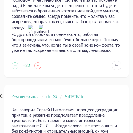
Господом. Мне лично все понятно и я за вас искренне
рада) Если даже вы уедете в деревню к тете и будете
заботиться о брошенных котятах или пойдете учиться,
создадите семью, всегда помните, что молитва у вас
искренняя, добрая как вы, сильная, быстрая, легкая как
воздух.
«С другой стороны, я понимаю, что, работая
бортпроводником, во мне будет больше веры. Потому
что я замечала, что, когда ты в своей зоне комфорта, то
уже не так искренне читаешь молитвы, ленишься».
+
-
+22
Рустам Насыров
92
ЧИТАТЕЛЬ
Как говорил Сергей Николаевич, «процесс деградации
приятен, а развитие предполагает преодоление
трудностей». Есть также не менее интересное
высказывание СНЛ — «Когда человек мечтает о жизни
без конфликтов и отрицательных эмоций, он уже