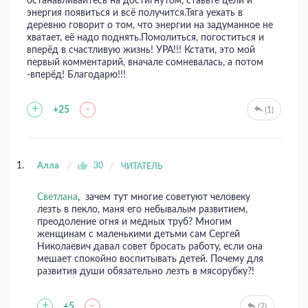
останавливайтесь на достигнутом, ставьте цели и
энергия появиться и всё получится.Тяга уехать в
деревню говорит о том, что энергии на задуманное не
хватает, её надо поднять.Помолиться, погоститься и
вперёд в счастливую жизнь! УРА!!! Кстати, это мой
первый комментарий, вначале сомневалась, а потом
-вперёд! Благодарю!!!
+
-
+25
(1)
Алла
30
ЧИТАТЕЛЬ
Светлана
, зачем тут многие советуют человеку
лезть в пекло, маня его небывалым развитием,
преодоление огня и медных труб? Многим
женщинам с маленькими детьми сам Сергей
Николаевич давал совет бросать работу, если она
мешает спокойно воспитывать детей. Почему для
развития души обязательно лезть в мясорубку?!
+
-
+5
(2)