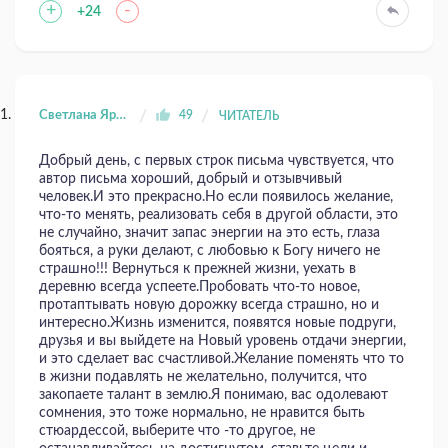
+
-
+24
Светлана Яровая
49
ЧИТАТЕЛЬ
Добрый день, с первых строк письма чувствуется, что
автор письма хороший, добрый и отзывчивый
человек.И это прекрасно.Но если появилось желание,
что-то менять, реализовать себя в другой области, это
не случайно, значит запас энергии на это есть, глаза
бояться, а руки делают, с любовью к Богу ничего не
страшно!!! Вернуться к прежней жизни, уехать в
деревню всегда успеете.Пробовать что-то новое,
протаптывать новую дорожку всегда страшно, но и
интересно.Жизнь изменится, появятся новые подруги,
друзья и вы выйдете на Новый уровень отдачи энергии,
и это сделает вас счастливой.Желание поменять что то
в жизни подавлять не желательно, получится, что
закопаете талант в землю.Я понимаю, вас одолевают
сомнения, это тоже нормально, не нравится быть
стюардессой, выберите что -то другое, не