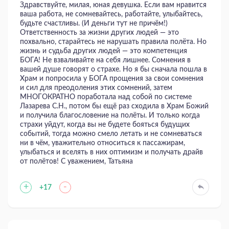
Здравствуйте, милая, юная девушка. Если вам нравится
ваша работа, не сомневайтесь, работайте, улыбайтесь,
будьте счастливы. (И деньги тут не причём!)
Ответственность за жизни других людей — это
похвально, старайтесь не нарушать правила полёта. Но
жизнь и судьба других людей — это компетенция
БОГА! Не взваливайте на себя лишнее. Сомнения в
вашей душе говорят о страхе. Но я бы сначала пошла в
Храм и попросила у БОГА прощения за свои сомнения
и сил для преодоления этих сомнений, затем
МНОГОКРАТНО поработала над собой по системе
Лазарева С.Н., потом бы ещё раз сходила в Храм Божий
и получила благословение на полёты. И только когда
страхи уйдут, когда вы не будете бояться будущих
событий, тогда можно смело летать и не сомневаться
ни в чём, уважительно относиться к пассажирам,
улыбаться и вселять в них оптимизм и получать драйв
от полётов! С уважением, Татьяна
+
-
+17