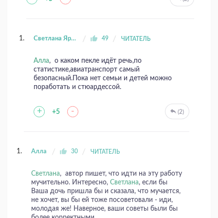
Светлана Яровая
49
ЧИТАТЕЛЬ
Алла
, о каком пекле идёт речь,по
статистике,авиатранспорт самый
безопасный.Пока нет семьи и детей можно
поработать и стюардессой.
+
-
+5
(2)
Алла
30
ЧИТАТЕЛЬ
Светлана
, автор пишет, что идти на эту работу
мучительно. Интересно,
Светлана
, если бы
Ваша дочь пришла бы и сказала, что мучается,
не хочет, вы бы ей тоже посоветовали - иди,
молодая же! Наверное, ваши советы были бы
более корректными