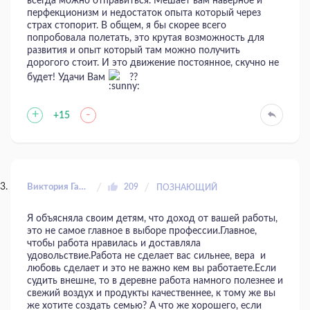
всегда можно отправиться. Мешает вам наверное и
перфекционизм и недостаток опыта который через
страх стопорит. В общем, я бы скорее всего
попробовала полетать, это крутая возможность для
развития и опыт который там можно получить
дорогого стоит. И это движение постоянное, скучно не
будет! Удачи Вам
??
+
-
+15
Виктория Гальперина
209
ПОЗНАЮЩИЙ
Я объясняла своим детям, что доход от вашей работы,
это не самое главное в выборе профессии.Главное,
чтобы работа нравилась и доставляла
удовольствие.Работа не сделает вас сильнее, вера и
любовь сделает и это не важно кем вы работаете.Если
судить внешне, то в деревне работа намного полезнее и
свежий воздух и продукты качественнее, к тому же вы
же хотите создать семью? А что же хорошего, если