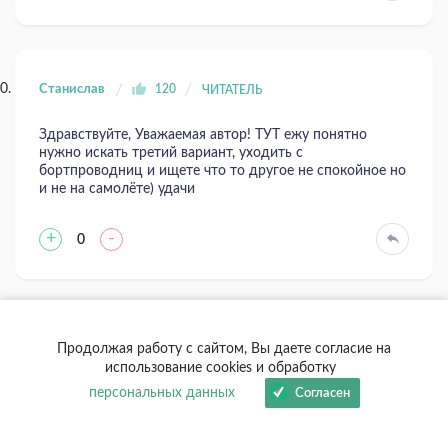
Станислав
120
ЧИТАТЕЛЬ
Здравствуйте, Уважаемая автор! ТУТ ежу понятно
нужно искать третий вариант, уходить с
бортпроводниц и ищете что то другое не спокойное но
и не на самолёте) удачи
+
-
0
Юлия кириллович
23
ЧИТАТЕЛЬ
Продолжая работу с сайтом, Вы даете согласие на
использование cookies и обработку
Здравствуйте, идти туда где страшно, только там есть
персональных данных
Согласен
развитие.