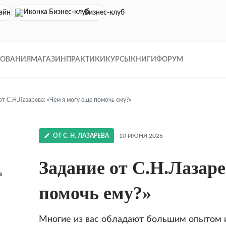
айн кинотеатр
Бизнес-клуб
ДОВАНИЯ
МАГАЗИН
ПРАКТИКИ
КУРСЫ
КНИГИ
ФОРУМ
от С.Н.Лазарева: «Чем я могу еще помочь ему?»
ОТ С. Н. ЛАЗАРЕВА
10 ИЮНЯ 2026
Задание от С.Н.Лазаре
а
помочь ему?»
Многие из вас обладают большим опытом и