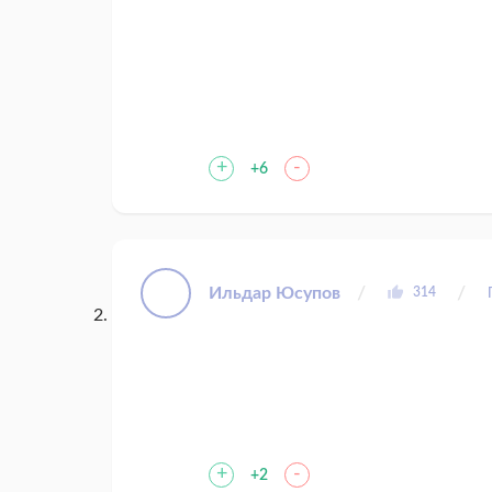
+
-
+6
Ильдар Юсупов
314
+
-
+2