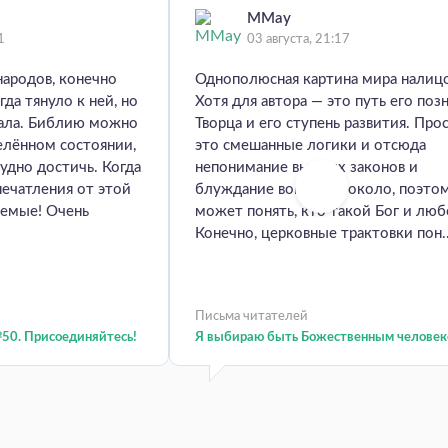
MMay
1
03 августа, 21:17
народов, конечно
Однополюсная картина мира налиц
гда тянуло к ней, но
Хотя для автора — это путь его поз
мала. Библию можно
Творца и его ступень развития. Про
елённом состоянии,
это смешанные логики и отсюда
удно достичь. Когда
непонимание высших законов и
печатления от этой
блуждание вокруг да около, поэто
аемые! Очень
может понять, кто такой Бог и люб
Конечно, церковные трактовки пон..
Письма читателей
50. Присоединяйтесь!
Я выбираю быть Божественным человек