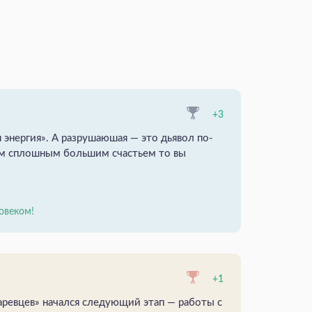
+3
 энергия». А разрушаюшая — это дьявол по-
им сплошным большим счастьем то вы
овеком!
+1
аревцев» начался следующий этап — работы с