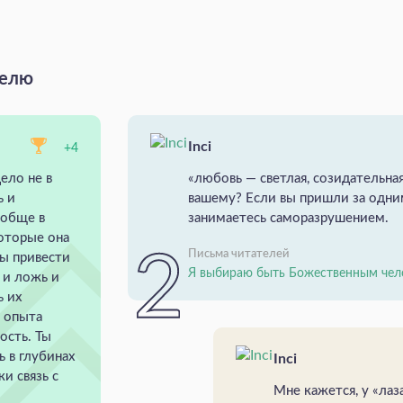
делю
Inci
+4
ело не в
«любовь — светлая, созидательная
ь и
вашему? Если вы пришли за одн
ообще в
занимаетесь саморазрушением.
которые она
Письма читателей
ны привести
Я выбираю быть Божественным чел
ь и ложь и
ь их
о опыта
ость. Ты
ь в глубинах
Inci
и связь с
Мне кажется, у «лаз