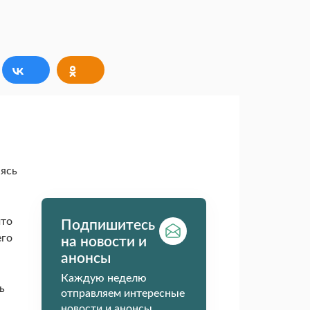
аясь
что
Подпишитесь
его
на новости и
анонсы
Каждую неделю
ь
отправляем интересные
новости и анонсы