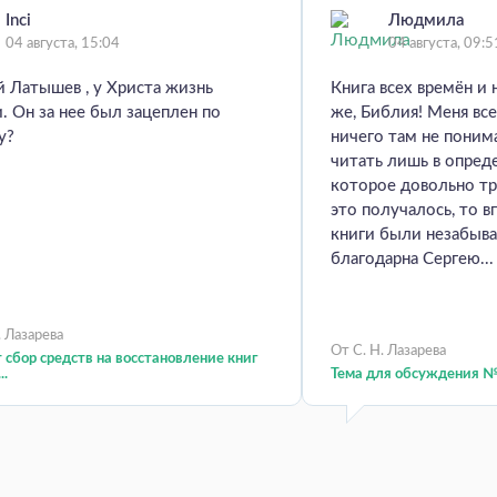
Inci
Людмила
04 августа, 15:04
04 августа, 09:5
 Латышев , у Христа жизнь
Книга всех времён и 
. Он за нее был зацеплен по
же, Библия! Меня все
у?
ничего там не пони
читать лишь в опред
которое довольно тр
это получалось, то в
книги были незабыв
благодарна Сергею...
. Лазарева
От С. Н. Лазарева
сбор средств на восстановление книг
..
Тема для обсуждения №