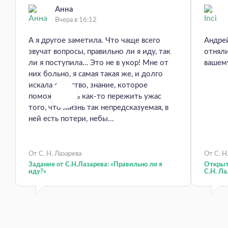
Анна
Вчера в 16:12
А я другое заметила. Что чаще всего
Андрей
звучат вопросы, правильно ли я иду, так
отняли
ли я поступила… Это не в укор! Мне от
вашем
них больно, я самая такая же, и долго
искала средство, знание, которое
поможет хоть как-то пережить ужас
того, что жизнь так непредсказуемая, в
ней есть потери, небы...
От С. Н. Лазарева
От С. Н
Задание от С.Н.Лазарева: «Правильно ли я
Открыт 
иду?»
С.Н. Ла.