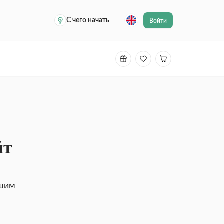
С чего начать
Войти
йт
ашим