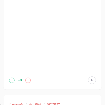
+
-
+8
Дмитрий
2076
ЭКСПЕРТ