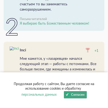
счастьем то вы занимаетесь
саморазрушением.
Письма читателей
Я выбираю быть Божественным человеком!
Inci
+1
Мне кажется, у «лазаревцев» начался
следующий этап — работы с потомками. Все
больше писем, где женщины а изменилась и
поменяла свою судьбу, но дети выросли и у
них начались проблемы.
Продолжая работу с сайтом, Вы даете согласие на
Это только ...
использование cookies и обработку
персональных данных
Согласен
От С. Н. Лазарева
Задание от С.Н.Лазарева: «Правильно ли я иду?»