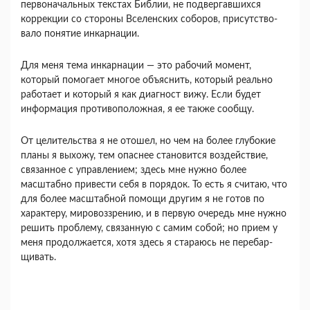
первоначаль­ных текстах Библии, не подвергавшихся
коррек­ции со стороны Вселенских соборов, присутство­
вало понятие инкарнации.
Для меня тема инкарнации — это рабочий мо­мент,
который помогает многое объяснить, кото­рый реально
работает и который я как диагност вижу. Если будет
информация противоположная, я ее также сообщу.
От целительства я не отошел, но чем на более глубокие
планы я выхожу, тем опаснее становится воздействие,
связанное с управлением; здесь мне нужно более
масштабно привести себя в порядок. То есть я считаю, что
для более масштабной помо­щи другим я не готов по
характеру, мировоззре­нию, и в первую очередь мне нужно
решить проб­лему, связанную с самим собой; но прием у
меня продолжается, хотя здесь я стараюсь не перебар­
щивать.