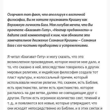
Огорчает тот факт, что апеллируя к восточной
философии, Вы не хотите признавать Кришну как
Верховную личность Бога. Моя голубая меч­та, что Вы
прочтете «Бхагават-Гиту», «Нектар преданности» и
дадите свой комментарий к ним, чем обновите это
замечательное движение Сознания Кришны — Сознания
Бога с его чисты­ми традициями и устремлениями.
Я читал «Бхагават-Гиту» и могу сказать, что это
великолепное произведение, которое многое мне дало, и
то, что сказано в ней, впоследствии говорилось в других
мировых религиях, и индий­ская философия создала тот
пласт культуры, и колоссальный причем, который
использовали многие религии. Но, скажем, есть Библия,
есть христианство, затем есть христианство, которое
распалось на две ветви, далеко не совпадающие друг с
другом. Потом есть огромное количество сект, течений и
т. д., и появляются все новые, ко­торые утверждают, что
они исходят непосред­ственно из Библии, и в этих сектах и