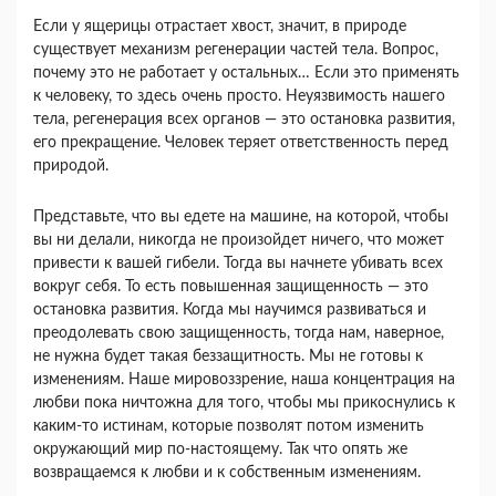
Если у ящерицы отрастает хвост, значит, в природе
существует механизм регенерации частей тела. Вопрос,
почему это не работает у осталь­ных… Если это применять
к человеку, то здесь очень просто. Неуязвимость нашего
тела, регене­рация всех органов — это остановка развития,
его прекращение. Человек теряет ответственность пе­ред
природой.
Представьте, что вы едете на машине, на кото­рой, чтобы
вы ни делали, никогда не произойдет ничего, что может
привести к вашей гибели. Тогда вы начнете убивать всех
вокруг себя. То есть по­вышенная защищенность — это
остановка разви­тия. Когда мы научимся развиваться и
преодоле­вать свою защищенность, тогда нам, наверное,
не нужна будет такая беззащитность. Мы не готовы к
изменениям. Наше мировоззрение, наша кон­центрация на
любви пока ничтожна для того, что­бы мы прикоснулись к
каким-то истинам, которые позволят потом изменить
окружающий мир по-настоящему. Так что опять же
возвращаемся к любви и к собственным изменениям.