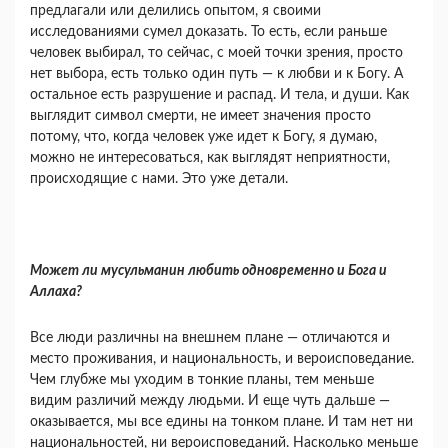
предлагали или делились опы­том, я своими
исследованиями сумел доказать. То есть, если раньше
человек выбирал, то сейчас, с моей точки зрения, просто
нет выбора, есть толь­ко один путь — к любви и к Богу. А
остальное есть разрушение и распад. И тела, и души. Как
выглядит символ смерти, не имеет значения про­сто
потому, что, когда человек уже идет к Богу, я думаю,
можно не интересоваться, как выглядят неприятности,
происходящие с нами. Это уже детали.
Может ли мусульманин любить одновремен­но и Бога и
Аллаха?
Все люди различны на внешнем плане — от­личаются и
место проживания, и национальность, и вероисповедание.
Чем глубже мы уходим в тон­кие планы, тем меньше
видим различий между людьми. И еще чуть дальше —
оказывается, мы все едины на тонком плане. И там нет ни
нацио­нальностей, ни вероисповеданий. Насколько мень­ше