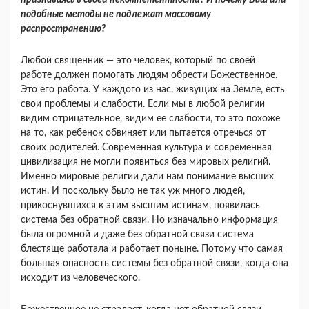
признаваясь в своей некомпетентно­сти? И почему Ваш или
подобные методы не подлежат массовому
распространению?
Любой священник — это человек, который по своей
работе должен помогать людям обрести Божественное.
Это его работа. У каждого из нас, живущих на Земле, есть
свои проблемы и слабо­сти. Если мы в любой религии
видим отрицатель­ное, видим ее слабости, то это похоже
на то, как ребенок обвиняет или пытается отречься от
своих родителей. Современная культура и современная
цивилизация не могли появиться без мировых ре­лигий.
Именно мировые религии дали нам пони­мание высших
истин. И поскольку было не так уж много людей,
прикоснувшихся к этим высшим ис­тинам, появилась
система без обратной связи. Но изначально информация
была огромной и даже без обратной связи система
блестяще работала и работает поныне. Потому что самая
большая опас­ность системы без обратной связи, когда она
исхо­дит из человеческого.