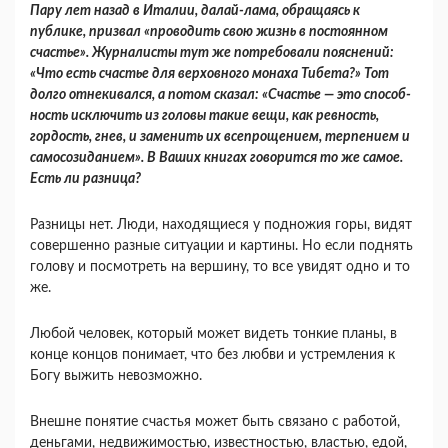
Пару лет назад в Италии, далай-лама, обра­щаясь к
публике, призвал «проводить свою жизнь в постоянном
счастье». Журналисты тут же потребовали пояснений:
«Что есть счастье для верховного монаха Тибета?» Тот
долго отне­кивался, а потом сказал: «Счастье — это способ­
ность исключить из головы такие вещи, как рев­ность,
гордость, гнев, и заменить их всепроще­нием, терпением и
самосозиданием». В Ваших книгах говорится то же самое.
Есть ли разница?
Разницы нет. Люди, находящиеся у подно­жия горы, видят
совершенно разные ситуации и картины. Но если поднять
голову и посмотреть на вершину, то все увидят одно и то
же.
Любой человек, который может видеть тонкие планы, в
конце концов понимает, что без любви и устремления к
Богу выжить невозможно.
Внешне понятие счастья может быть связано с работой,
деньгами, недвижимостью, известно­стью, властью, едой,