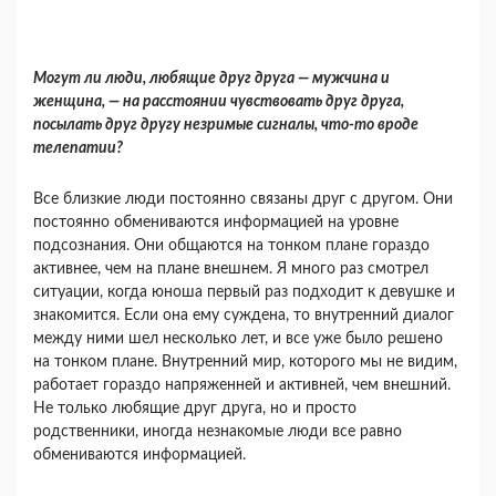
Могут ли люди, любящие друг друга — мужчи­на и
женщина, — на расстоянии чувствовать друг друга,
посылать друг другу незримые сигналы, что-то вроде
телепатии?
Все близкие люди постоянно связаны друг с другом. Они
постоянно обмениваются информа­цией на уровне
подсознания. Они общаются на тонком плане гораздо
активнее, чем на плане внешнем. Я много раз смотрел
ситуации, когда юноша первый раз подходит к девушке и
знако­мится. Если она ему суждена, то внутренний диа­лог
между ними шел несколько лет, и все уже было решено
на тонком плане. Внутренний мир, которого мы не видим,
работает гораздо напря­женней и активней, чем внешний.
Не только лю­бящие друг друга, но и просто
родственники, ино­гда незнакомые люди все равно
обмениваются ин­формацией.