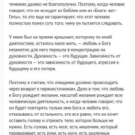
течениях да­леко не благополучно. Поэтому, когда человек
говорит, что он исходит из Библии или из «Бхага- ват-
Гиты», то это еще не гарантирует, что этот че­ловек
полностью понял суть того, чему он пытает­ся следовать.
У меня был на приеме кришнаит, которому по моей
диагностике, осталось мало жить, — любовь к Богу
незаметно для него перешла в концентра­цию на
духовности. Духовность — это будущее. Зависимость от
духовности — это зависимость от будущего, агрессия к
будущему и его потеря.
Поэтому я считаю, что очищение должно про­исходить
через возврат к первоисточникам. Дело в том, что любовь
к Богу рождает желание, масштаб желания рождает всю
человеческую деятельность, а когда человек говорит, что
он будет повторять только имя Бога и любить его,
отказываясь от остального, это все равно, что он хочет
оставить голову и отрезать тело, которое больше не
нужно. Есть голова, есть мозг, есть кишечник, который
переваривает, есть руки, есть ноги, есть различ­ные