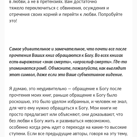
в любви, а не в претензиях. Вам доста­точно
тяжело переключиться с обвинения, осуж­дения и
отречения своих корней и перейти к любви. Попробуйте
это!
Самое удивительное и замечательное, что почти все после
прочтения Ваших книг обраща­ются к Богу. Во всех книгах
есть выражение «знак смерти», «иероглиф смерти». Где-то
упо­минается ромб. Объясните, пожалуйста, как вы­глядит
этот символ, даже если это Ваше субъек­тивное видение.
Я думаю, это неудивительно — обращение к Богу после
прочтения моих книг, раньше обра­щение к Богу было
роскошью, это было уделом избранных, и человек не знал,
для чего ему нужно обращаться к Богу. Мои книги не
просто предла­гают или объясняют, они доказывают, что
без любви к Богу жить и развиваться невозможно,
особенно когда речь идет о переходе на какие-то высокие
ступени. Если все предыдущие авторы, говоря на эту тему,