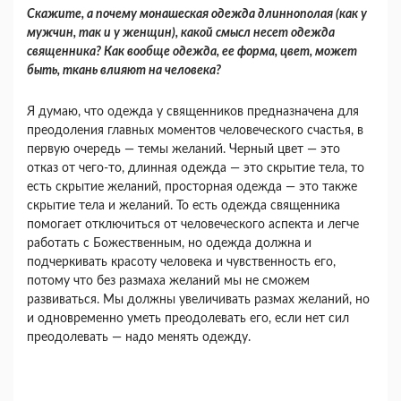
Скажите, а почему монашеская одежда длин­нополая (как у
мужчин, так и у женщин), какой смысл несет одежда
священника? Как вообще одежда, ее форма, цвет, может
быть, ткань влия­ют на человека?
Я думаю, что одежда у священников пред­назначена для
преодоления главных моментов че­ловеческого счастья, в
первую очередь — темы желаний. Черный цвет — это
отказ от чего-то, длинная одежда — это скрытие тела, то
есть скрытие желаний, просторная одежда — это так­же
скрытие тела и желаний. То есть одежда свя­щенника
помогает отключиться от человеческого аспекта и легче
работать с Божественным, но одежда должна и
подчеркивать красоту человека и чувственность его,
потому что без размаха жела­ний мы не сможем
развиваться. Мы должны уве­личивать размах желаний, но
и одновременно уметь преодолевать его, если нет сил
преодоле­вать — надо менять одежду.