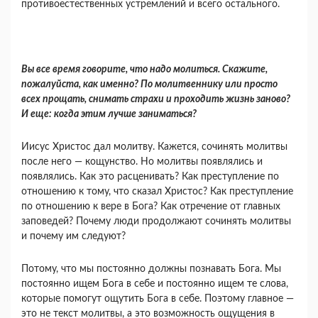
противоестественных устремлений и всего осталь­ного.
Вы все время говорите, что надо молиться. Скажите,
пожалуйста, как именно? По молитвен­нику или просто
всех прощать, снимать страхи и проходить жизнь заново?
И еще: когда этим лучше заниматься?
Иисус Христос дал молитву. Кажется, сочи­нять молитвы
после него — кощунство. Но молит­вы появлялись и
появлялись. Как это расцени­вать? Как преступление по
отношению к тому, что сказал Христос? Как преступление
по отношению к вере в Бога? Как отречение от главных
запове­дей? Почему люди продолжают сочинять молитвы
и почему им следуют?
Потому, что мы постоянно должны познавать Бога. Мы
постоянно ищем Бога в себе и постоян­но ищем те слова,
которые помогут ощутить Бога в себе. Поэтому главное —
это не текст молитвы, а это возможность ощущения в