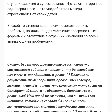
ступени развития и существования. И отсе­кать вторичное
ради первичного — это уподоб­ляться матери,
отрекающейся от своих детей.
В какой-то степени кришнаизм помогает ре­шить
проблемы, но дальше идет увлечение по­верхностными
формами и отсутствие внутренних изменений со всеми
вытекающими проблемами.
Сколько будет продолжаться такое состоя­ние — с
отсутствием видения и понимания — у деятелей так
называемых «традиционных» рели­гий? Полезны ли
результаты их мероприятий, проводимых вслепую,
механистично. Вы пише­те, что коммунизм — это система
без обратной связи, а не обстоит ли дело так же и с
религия­ми? Наш народ не заслужил, что ли, таких свя­
щенников, которые не сдавали бы нас на ми­лость
материалистов при малейшей трудности ситуации,