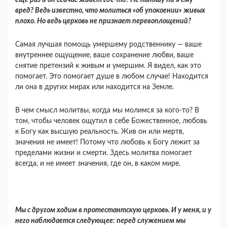
еще раз и он сейчас живет где-то? Не наношу ли я ему
вред? Ведь известно, что молиться «об упокоении» жи­вых
плохо. Но ведь церковь не признает перево­площений?
Самая лучшая помощь умершему родствен­нику — ваше
внутреннее ощущение, ваше сохра­нение любви, ваше
снятие претензий к живым и умершим. Я видел, как это
помогает. Это помогает душе в любом случае! Находится
ли она в других мирах или находится на Земле.
В чем смысл молитвы, когда мы молимся за ко­го-то? В
том, чтобы человек ощутил в себе Божест­венное, любовь
к Богу как высшую реальность. Жив он или мертв,
значения не имеет! Потому что любовь к Богу лежит за
пределами жизни и смерти. Здесь молитва помогает
всегда, и не имеет значе­ния, где он, в каком мире.
Мы с другом ходим в протестантскую цер­ковь. И у меня, и у
него наблюдается следую­щее: перед служением мы