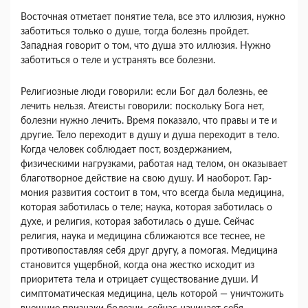
Восточная отметает понятие тела, все это иллю­зия, нужно
заботиться только о душе, тогда бо­лезнь пройдет.
Западная говорит о том, что душа это иллюзия. Нужно
заботиться о теле и устра­нять все болезни.
Религиозные люди говорили: если Бог дал бо­лезнь, ее
лечить нельзя. Атеисты говорили: по­скольку Бога нет,
болезни нужно лечить. Время показало, что правы и те и
другие. Тело переходит в душу и душа переходит в тело.
Когда человек соблюдает пост, воздержанием,
физическими на­грузками, работая над телом, он оказывает
благо­творное действие на свою душу. И наоборот. Гар­
мония развития состоит в том, что всегда была ме­дицина,
которая заботилась о теле; наука, которая заботилась о
духе, и религия, которая заботилась о душе. Сейчас
религия, наука и медицина сбли­жаются все теснее, не
противопоставляя себя друг другу, а помогая. Медицина
становится ущербной, когда она жестко исходит из
приоритета тела и от­рицает существование души. И
симптоматическая медицина, цель которой — уничтожить