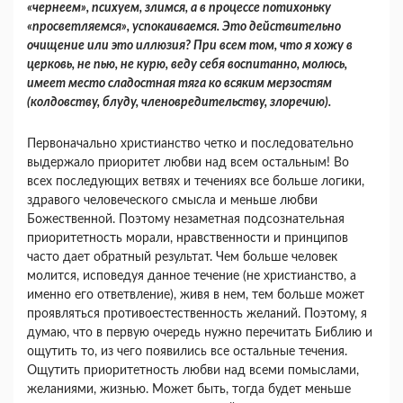
«чернеем», психуем, злимся, а в процессе потихоньку
«просветляем­ся», успокаиваемся. Это действительно
очище­ние или это иллюзия? При всем том, что я хожу в
церковь, не пью, не курю, веду себя воспитанно, молюсь,
имеет место сладостная тяга ко всяким мерзостям
(колдовству, блуду, членовреди­тельству, злоречию).
Первоначально христианство четко и после­довательно
выдержало приоритет любви над всем остальным! Во
всех последующих ветвях и тече­ниях все больше логики,
здравого человеческого смысла и меньше любви
Божественной. Поэтому незаметная подсознательная
приоритетность мора­ли, нравственности и принципов
часто дает обрат­ный результат. Чем больше человек
молится, ис­поведуя данное течение (не христианство, а
имен­но его ответвление), живя в нем, тем больше может
проявляться противоестественность жела­ний. Поэтому, я
думаю, что в первую очередь нужно перечитать Библию и
ощутить то, из чего появились все остальные течения.
Ощутить прио­ритетность любви над всеми помыслами,
желания­ми, жизнью. Может быть, тогда будет меньше