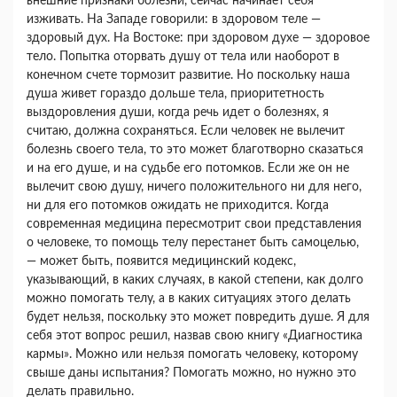
внешние признаки болезни, сейчас начинает себя
изживать. На Западе говорили: в здоровом теле —
здоровый дух. На Востоке: при здоровом духе — здоровое
тело. Попытка оторвать душу от тела или наобо­рот в
конечном счете тормозит развитие. Но по­скольку наша
душа живет гораздо дольше тела, приоритетность
выздоровления души, когда речь идет о болезнях, я
считаю, должна сохраняться. Если человек не вылечит
болезнь своего тела, то это может благотворно сказаться
и на его душе, и на судьбе его потомков. Если же он не
вылечит свою душу, ничего положительного ни для него,
ни для его потомков ожидать не приходится. Ко­гда
современная медицина пересмотрит свои пред­ставления
о человеке, то помощь телу перестанет быть самоцелью,
— может быть, появится меди­цинский кодекс,
указывающий, в каких случаях, в какой степени, как долго
можно помогать телу, а в каких ситуациях этого делать
будет нельзя, по­скольку это может повредить душе. Я для
себя этот вопрос решил, назвав свою книгу «Диагно­стика
кармы». Можно или нельзя помогать чело­веку, которому
свыше даны испытания? Помогать можно, но нужно это
делать правильно.