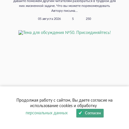
давайте поможем другим читателям разобраться в трудной для
них жизненной задаче. Что вы можете порекомендовать
Автору письма...
05 августа 2026
5
250
ОТ С. Н. ЛАЗАРЕВА
Продолжая работу с сайтом, Вы даете согласие на
Тема для обсуждения №50.
использование cookies и обработку
Присоединяйтесь!
персональных данных
Согласен
«Как отличить правду от лжи?» — вопрос, который в какой‑то
момент задает себе каждый, кто всерьез работает над собой...