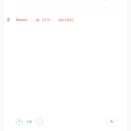
Комил
2174
ЭКСПЕРТ
+
-
+3