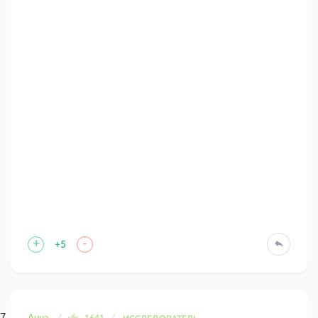
+
-
+5