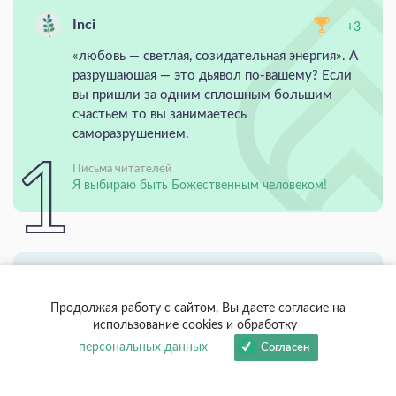
Inci
+3
«любовь — светлая, созидательная энергия». А
разрушаюшая — это дьявол по-вашему? Если
вы пришли за одним сплошным большим
счастьем то вы занимаетесь
саморазрушением.
Письма читателей
Я выбираю быть Божественным человеком!
Inci
+3
Продолжая работу с сайтом, Вы даете согласие на
Мне кажется, у «лазаревцев» начался
использование cookies и обработку
следующий этап — работы с потомками. Все
персональных данных
Согласен
больше писем, где женщины а изменилась и
поменяла свою судьбу, но дети выросли и у
них начались проблемы.