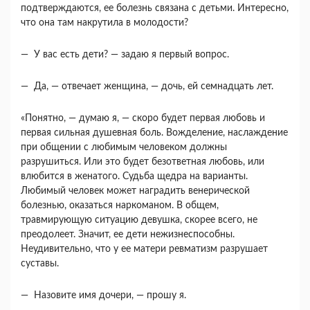
подтверждаются, ее болезнь связана с детьми. Интересно,
что она там накрутила в моло­дости?
— У вас есть дети? — задаю я первый вопрос.
— Да, — отвечает женщина, — дочь, ей сем­надцать лет.
«Понятно, — думаю я, — скоро будет первая любовь и
первая сильная душевная боль. Вожде­ление, наслаждение
при общении с любимым че­ловеком должны
разрушиться. Или это будет бе­зответная любовь, или
влюбится в женатого. Судьба щедра на варианты.
Любимый человек мо­жет наградить венерической
болезнью, оказаться наркоманом. В общем,
травмирующую ситуацию девушка, скорее всего, не
преодолеет. Значит, ее дети нежизнеспособны.
Неудивительно, что у ее матери ревматизм разрушает
суставы.
— Назовите имя дочери, — прошу я.