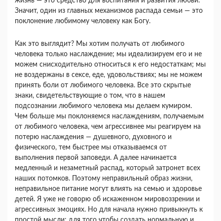
жизнь — это средство для воспитания и развития любви.
Значит, один из главных механизмов распада семьи — это
покло­нение любимому человеку как Богу.
Как это выглядит? Мы хотим получать от лю­бимого
человека только наслаждение; мы идеали­зируем его и не
можем снисходительно относиться к его недостаткам; мы
не воздержаны в сексе, еде, удовольствиях; мы не можем
принять боли от любимого человека. Все это скрытые
знаки, свиде­тельствующие о том, что в нашем
подсознании лю­бимого человека мы делаем кумиром.
Чем больше мы поклоняемся наслаждениям, получаемым
от любимого человека, чем агрессивнее мы реагируем на
потерю наслаждения — душевного, духовного и
физического, тем быстрее мы отказываемся от
выполнения первой заповеди. А далее начинается
медленный и незаметный распад, который затро­нет всех
наших потомков. Поэтому неправильный образ жизни,
неправильное питание могут влиять на семью и здоровье
детей. Я уже не говорю об ис­каженном мировоззрении и
агрессивных эмоциях. Но для начала нужно привыкнуть к
простой мыс­ли: для того чтобы создать нормальную и