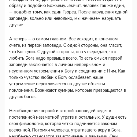
образу и подобию Божьему. Значит, человек так же един,
— подобно тому, как един Творец. После нарушения одной
заповеди, вольно или невольно, мы начинаем нарушать
другие.
А теперь — о самом главном. Все исходит, в ко­нечном
счете, из первой заповеди. С одной сторо­ны, она гласит,
что Бог един. С другой стороны, она утверждает, что
любить Бога надо превыше всего. То есть смысл первой
заповеди заключается в личном непрерывном и
неустанном устремлении к Богу и соединении с Ним. Как
только чувство любви к Богу ослабевает, наше
устремление пере­ключается на другие объекты
поклонения. Возни­кают кумиры, которые превращаются в
других богов.
Несоблюдение первой и второй заповедей ведет к
постепенной незаметной утрате и остальных. У души есть
своя физиология, которая четко под­чиняется законам
вселенной. Потомки человека, утратившего веру в Бога,
неизбежно становятся завистливыми и лживыми. Они