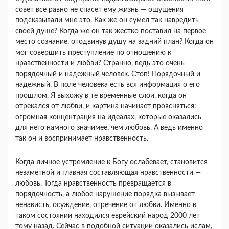
совет все равно не спасет ему жизнь — ощущения
подсказывали мне это. Как же он сумел так навредить
своей душе? Когда же он так жестко поставил на первое
место созна­ние, отодвинув душу на задний план? Когда он
мог совершить преступление по отношению к
нравственности и любви? Странно, ведь это очень
порядочный и надежный человек. Стоп! Порядоч­ный и
надежный. В поле человека есть вся инфор­мация о его
прошлом. Я выхожу в те временные слои, когда он
отрекался от любви, и картина на­чинает проясняться:
огромная концентрация на идеалах, которые оказались
для него намного зна­чимее, чем любовь. А ведь именно
так он и вос­принимает нравственность.
Когда личное устремление к Богу ослабевает, становится
незаметной и главная составляющая нравственности —
любовь. Тогда нравственность превращается в
порядочность, а любое нарушение порядка вызывает
ненависть, осуждение, отрече­ние от любви. Именно в
таком состоянии находил­ся еврейский народ 2000 лет
тому назад. Сейчас в подобной ситуации оказались ислам,