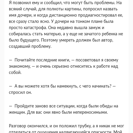
Я позвонил ему и сообщил, что могут быть проблемы. На
всякий случай, для полноты карти­ны, попросил назвать
имя дочери, и когда дистан­ционно продиагностировал ее,
все сразу стало ясно. У дочери на тонком плане была
просто ката­строфа. Она недавно вышла замуж и
собиралась стать матерью, а у еще не зачатого ребенка не
было будущего. Поэтому умереть должен был ав­тор,
создавший проблему.
— Почитайте последние книги, — посоветовал я своему
знакомому, — и очень серьезно отнеси­тесь к работе над
собой.
— А вы можете хотя бы намекнуть, с чего начи­нать? —
спросил он.
— Пройдите заново все ситуации, когда были обиды на
женщин. Для вас они явно были непере­носимыми.
Разговор окончился, и он положил трубку, а я никак не мог
отделаться от ощущения надвигаю­щейся опасности. Мой