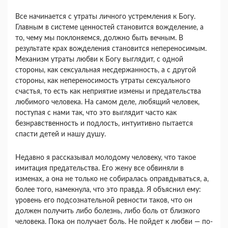
Все начинается с утраты личного устремления к Богу.
Главным в системе ценностей становится вожделение, а
то, чему мы поклоняемся, должно быть вечным. В
результате крах вожделения ста­новится непереносимым.
Механизм утраты любви к Богу выглядит, с одной
стороны, как сексуаль­ная несдержанность, а с другой
стороны, как не­переносимость утраты сексуального
счастья, то есть как неприятие измены и предательства
люби­мого человека. На самом деле, любящий человек,
поступая с нами так, что это выглядит часто как
безнравственность и подлость, интуитивно пытает­ся
спасти детей и нашу душу.
Недавно я рассказывал молодому человеку, что такое
имитация предательства. Его жену все обви­няли в
изменах, а она не только не собиралась оправдываться, а,
более того, намекнула, что это правда. Я объяснил ему:
уровень его подсозна­тельной ревности таков, что он
должен получить либо болезнь, либо боль от близкого
человека. Пока он получает боль. Не пойдет к любви — по­