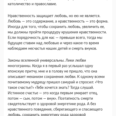
католичество и православие.
Нравственность защищает любовь, но ею не яв­ляется.
Любовь — это содержание, а нравствен­ность — это форма.
Иногда для того, чтобы со­хранить любовь, увеличить ее,
мы должны пройти процедуру крушения нравственности.
Если поря­дочность для нас — превыше всего, тогда мы
будущее ставим над любовью и через какое-то вре­мя
наблюдаем несчастья наших детей и смерть внуков.
Законы вселенной универсальны. Лики любви
многогранны. Когда я в первый раз услышал одну
японскую притчу, мне и в голову не пришло, что она
описывает механизм сохранения любви. К од­ному всеми
почитаемому мудрецу пришел самурай и спросил: «Что
такое счастье?» «Тебе хочется знать? Тогда слушай.
Истинное счастье — это когда первым умирает отец,
потом — сын, по­том — внук». Поэтапность смерти
свидетельствует о здоровой энергетике рода. А без
нравственного поведения, сберегающего и спасающего
любовь, сохранить энергетику рода здоровой