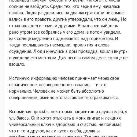
Провидец покачал го­ловой и ответил: «Такого-то числа
солнце не взой­дет». Среди тех, кто верил ему, началась
паника. Люди разделились на два лагеря: одни не сомне­
вались в его правоте, другие утверждали, что он лжец. Но
страх овладел и теми, и другими. В на­значенный день
рано утром все собрались у его дома, а потом увидели,
как солнце медленно под­нимается над горизонтом. И
тогда послышались насмешки, проклятия и слова
осуждения. Люди кинулись в дом провидца, вошли внутрь
и увиде­ли его мертвым. Для него, в самом деле, солнце не
взошло.
Истинную информацию человек принимает че­рез свое
ограниченное, несовершенное сознание, — и это
нормально. Человек не может быть абсолют­но
совершенным, именно это заставляет его разви­ваться.
Вспоминая просьбы некоторых пациентов и слушателей, я
улыбаюсь. Они хотят отыскать в моих книгах и лекциях
универсальный ключ к здоровью и счастью, не понимая,
что и то и дру­гое, как и кусок хлеба, должны