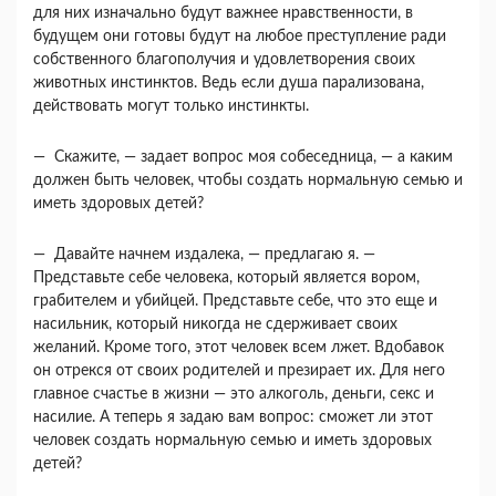
для них изначально будут важнее нравст­венности, в
будущем они готовы будут на любое преступление ради
собственного благополучия и удовлетворения своих
животных инстинктов. Ведь если душа парализована,
действовать могут только инстинкты.
— Скажите, — задает вопрос моя собеседни­ца, — а каким
должен быть человек, чтобы со­здать нормальную семью и
иметь здоровых детей?
— Давайте начнем издалека, — предлагаю я. —
Представьте себе человека, который является во­ром,
грабителем и убийцей. Представьте себе, что это еще и
насильник, который никогда не сдержи­вает своих
желаний. Кроме того, этот человек всем лжет. Вдобавок
он отрекся от своих родите­лей и презирает их. Для него
главное счастье в жизни — это алкоголь, деньги, секс и
насилие. А теперь я задаю вам вопрос: сможет ли этот
чело­век создать нормальную семью и иметь здоровых
детей?