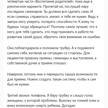
четвертую части «Воспитания родителей», пока еще в
рукописном варианте. Прочитай их, послушай пару
последних семинаров. Ты должна все сделать сама. И
если сумеешь справиться, значит, я тебе не нужен. Ведь я
завтра могу умереть, потерять способности. К кому ты
будешь тогда обращаться? Поэтому са­мое лучшее, что я
могу для тебя сделать, это под­страховать в работе по
развитию своей души, об­ратить твое внимание на ошибки.
Она поблагодарила и положила трубку. А я по­дивился
самому себе, взглянув на ситуацию со стороны. Для
пациентов провожу приемы, семина­ры и выступления, а
собственной дочке в приеме отказал.
Наверное, потому мне и перекрыты свыше воз­можности
для приема. Нужно создать такую сис­тему, чтобы я сам
был не нужен.
Третий звонок телефона. Я беру трубку и слы­шу голос
женщины, у которой проблемы. Выхожу на тонкий план и
вижу возможную смерть ребен­ка. Догадки