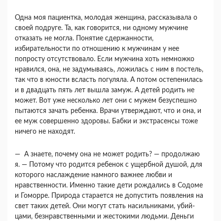
Одна моя пациентка, молодая женщина, рас­сказывала о
своей подруге. Та, как говорится, ни одному мужчине
отказать не могла. Понятие сдер­жанности,
избирательности по отношению к муж­чинам у нее
попросту отсутствовало. Если мужчи­на хоть немножко
нравился, она, не задумываясь, ложилась с ним в постель,
так что в юности всласть погуляла. А потом остепенилась
и в два­дцать пять лет вышла замуж. А детей родить не
может. Вот уже несколько лет они с мужем безу­спешно
пытаются зачать ребенка. Врачи утверж­дают, что и она, и
ее муж совершенно здоровы. Бабки и экстрасенсы тоже
ничего не находят.
— А знаете, почему она не может родить? — продолжаю
я. — Потому что родится ребенок с ущербной душой, для
которого наслаждение на­много важнее любви и
нравственности. Именно такие дети рождались в Содоме
и Гоморре. При­рода старается не допустить появления на
свет та­ких детей. Они могут стать насильниками, убий­
цами, безнравственными и жестокими людьми. Деньги