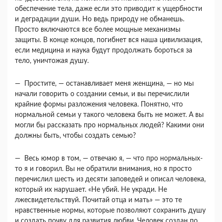
обеспече­ние тела, даже если это приводит к ущербности
и деградации души. Но ведь природу не обманешь.
Просто включаются все более мощные механизмы
защиты. В конце концов, погибнет вся наша циви­лизация,
если медицина и наука будут продол­жать бороться за
тело, уничтожая душу.
— Простите, — останавливает меня женщи­на, — но мы
начали говорить о создании семьи, и вы перечислили
крайние формы разложения чело­века. Понятно, что
нормальной семьи у такого че­ловека быть не может. А вы
могли бы рассказать про нормальных людей? Какими они
должны быть, чтобы создать семью?
— Весь юмор в том, — отвечаю я, — что про нормальных-
то я и говорил. Вы не обратили вни­мания, но я просто
перечислил шесть из десяти за­поведей и описал человека,
который их нарушает. «Не убий. Не укради. Не
лжесвидетельствуй. По­читай отца и мать» — это те
нравственные нормы, которые позволяют сохранить душу
и создать поч­ву для развития любви. Человек создан по