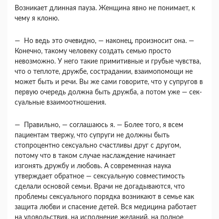
Возникает длинная пауза. Женщина явно не понимает, к
чему я клоню.
— Но ведь это очевидно, — наконец, произно­сит она. —
Конечно, такому человеку создать се­мью просто
невозможно. У него такие примитив­ные и грубые чувства,
что о теплоте, дружбе, со­страдании, взаимопомощи не
может быть и речи. Вы же сами говорите, что у супругов в
первую очередь должна быть дружба, а потом уже — сек­
суальные взаимоотношения.
— Правильно, — соглашаюсь я. — Более того, я всем
пациентам твержу, что супруги не должны быть
стопроцентно сексуально счастливы друг с другом,
потому что в таком случае наслаждение начинает
изгонять дружбу и любовь. А современ­ная наука
утверждает обратное — сексуальную совместимость
сделали основой семьи. Врачи не догадываются, что
проблемы сексуального поряд­ка возникают в семье как
защита любви и спасе­ние детей. Вся медицина работает
на удовольст­вия, на исполнение желаний, на полное