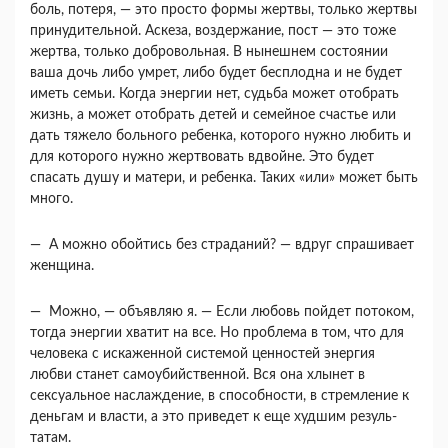
боль, потеря, — это просто формы жертвы, только жертвы
принудительной. Аскеза, воздер­жание, пост — это тоже
жертва, только добро­вольная. В нынешнем состоянии
ваша дочь либо умрет, либо будет бесплодна и не будет
иметь семьи. Когда энергии нет, судьба может отобрать
жизнь, а может отобрать детей и семейное счастье или
дать тяжело больного ребенка, которого нуж­но любить и
для которого нужно жертвовать вдвойне. Это будет
спасать душу и матери, и ре­бенка. Таких «или» может быть
много.
— А можно обойтись без страданий? — вдруг спрашивает
женщина.
— Можно, — объявляю я. — Если любовь пой­дет потоком,
тогда энергии хватит на все. Но проблема в том, что для
человека с искаженной системой ценностей энергия
любви станет само­убийственной. Вся она хлынет в
сексуальное на­слаждение, в способности, в стремление к
деньгам и власти, а это приведет к еще худшим резуль­
татам.