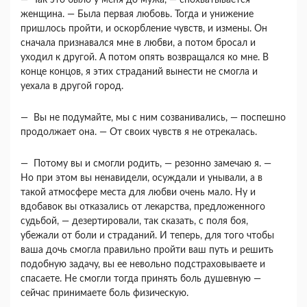
— Так это было у меня до мужа, — спохваты­вается
женщина. — Была первая любовь. Тогда и унижение
пришлось пройти, и оскорбление чувств, и измены. Он
сначала признавался мне в любви, а потом бросал и
уходил к другой. А потом опять возвращался ко мне. В
конце концов, я этих страданий вынести не смогла и
уехала в другой город.
— Вы не подумайте, мы с ним созванива­лись, — поспешно
продолжает она. — От своих чувств я не отрекалась.
— Потому вы и смогли родить, — резонно за­мечаю я. —
Но при этом вы ненавидели, осужда­ли и унывали, а в
такой атмосфере места для люб­ви очень мало. Ну и
вдобавок вы отказались от лекарства, предложенного
судьбой, — дезертиро­вали, так сказать, с поля боя,
убежали от боли и страданий. И теперь, для того чтобы
ваша дочь смогла правильно пройти ваш путь и решить
по­добную задачу, вы ее невольно подстраховываете и
спасаете. Не смогли тогда принять боль душев­ную —
сейчас принимаете боль физическую.