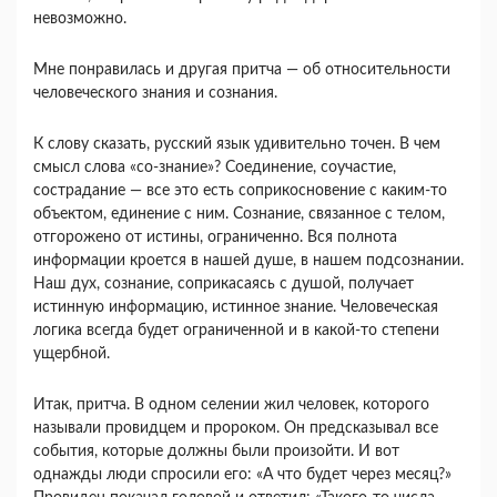
невозможно.
Мне понравилась и другая притча — об относи­тельности
человеческого знания и сознания.
К слову сказать, русский язык удивительно то­чен. В чем
смысл слова «со-знание»? Соединение, соучастие,
сострадание — все это есть соприкос­новение с каким-то
объектом, единение с ним. Со­знание, связанное с телом,
отгорожено от истины, ограниченно. Вся полнота
информации кроется в нашей душе, в нашем подсознании.
Наш дух, со­знание, соприкасаясь с душой, получает
истинную информацию, истинное знание. Человеческая
ло­гика всегда будет ограниченной и в какой-то сте­пени
ущербной.
Итак, притча. В одном селении жил человек, которого
называли провидцем и пророком. Он предсказывал все
события, которые должны были произойти. И вот
однажды люди спросили его: «А что будет через месяц?»