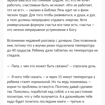
зарабатываться постоянным трудом. Тот, кто не хочет
работать, счастливым быть не может. «Кто не работает,
тот не ест», — сказано в Библии. Речь идет не о физи­
ческом труде. Для того чтобы развиваться, и душа, и дух,
и тело должны непрерывно отдавать энергию. Хотя
универсальная формула счастья все-таки есть: счастье —
это личное непрерывное устремление к Богу.
Вспоминаю недавний разговор с дочерью. Она позвонила
мне, потому что у внучки резко подско­чила температура
до 40 градусов. Ребенку дали таблетки, но температура не
спадала.
— Папа, с чем это может быть связано? — спросила дочь.
— Я могу тебе сказать — и через 15 минут тем­пература у
ребенка станет нормальной. Но ты ведь понимаешь —
корни-то проблемы останутся. Поэтому давай сделаем
так. Помолись, поработай над собой, а я на расстоянии
посмотрю, что у тебя получается. А в дальнейшем тебе
надо будет почи­тать последние книги — третью и