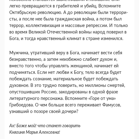
легко превраща­ются в грабителей и убийц. Вспомните
Октябрь­скую революцию. А до революции были террори­
сты, а после нее была гражданская война, а потом был
террор, коллективизация и массовые репрес­сии. И только
во время Великой Отечественной войны народ поверил в
Бога, и тогда нравствен­ный климат в стране изменился.
Мужчина, утративший веру в Бога, начинает вести себя
безнравственно, а затем неизбежно сла­беет духом и,
вместо того чтобы управлять жен­щиной, начинает ей
подчиняться. Если нет любви к Богу, тело всегда будет
побеждать сознание, ма­териальное будет побеждать
духовное. В это труд­но поверить, но миллионы смертей,
опустошив­ших Россию, закодированы в одной фразе
литера­турного персонажа. Вспомните «Горе от ума»
Грибоедова. О чем больше всего переживает Фа­мусов,
узнавший о позоре своей дочери?
Ах! Боже мой! что станет говорить
Княгиня Марья Алексевна!