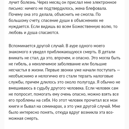
лучит болезнь. Через месяц он прислал мне элект­ронное
письмо: ничего не подтвердилось, жена блефовала.
Почему она это делала, объяснить не смогла. По
большому счету, спасение души в объ­яснениях не
нуждается. Если видишь во всем Бо­жественную волю, то
любовь и душа спасаются.
Вспоминается другой случай. В ауре одного мо­его
знакомого я увидел приближающуюся смерть. В детали
вникать не стал, да это, впрочем, и опас­но. Это могла быть
не гибель, а неизлечимое забо­левание или большие
несчастья в жизни. Первые звонки уже начали поступать —
необъяснимо и нелогично его стали терзать налоговые
службы, причем длилось это около полугода. Я обычно не
вмешиваюсь в судьбу другого человека. Если че­ловек сам
не попросит, помогать ему очень опас­но, можно взять все
его проблемы на себя. Но этот человек прочитал все мои
книги и бывал на семинарах, а это уже другой случай. Мне
было интересно понять, откуда вдруг возникла эта воз­
можная смерть.