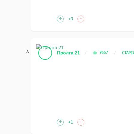
+
-
+3
Пролга 21
9557
СТАР
+
-
+1