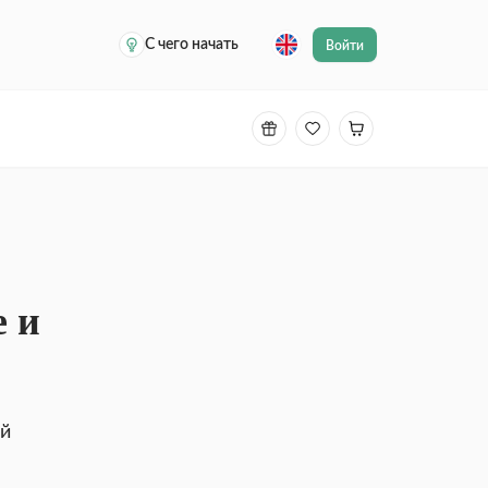
С чего начать
Войти
е и
ый