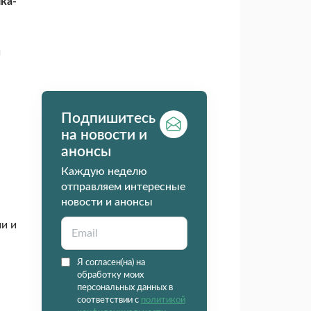
ка-
и
Подпишитесь
на новости и
анонсы
Каждую неделю
отправляем интересные
новости и анонсы
и и
Я согласен(на) на
обработку моих
персональных данных в
соответствии с
политикой