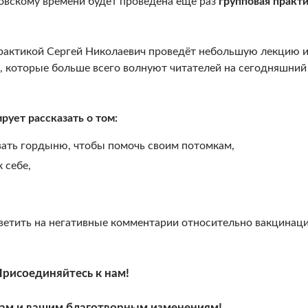
овскому времени будет проведена ещё раз
групповая практи
практикой Сергей Николаевич проведёт небольшую лекцию 
ы, которые больше всего волнуют читателей на сегодняшний
рует рассказать о том:
вать гордыню, чтобы помочь своим потомкам,
 себе,
ветить на негативные комментарии относительно вакцинаци
Присоединяйтесь к нам!
ам и вашим благотворным изменениям!