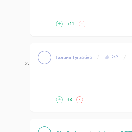
+
-
+11
Галина Тугайбей
249
+
-
+8