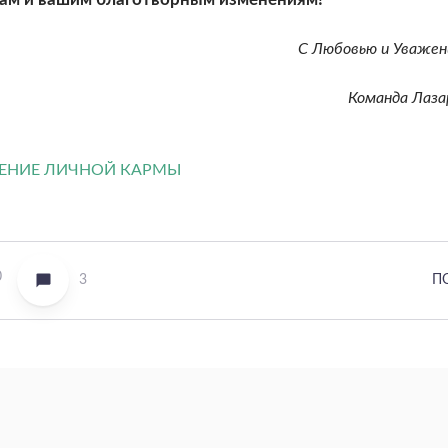
С Любовью и Уважен
Команда Лаза
0
3
П