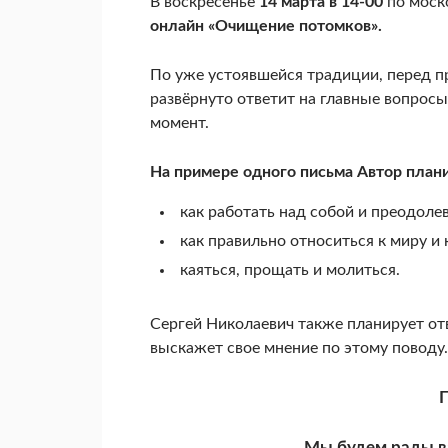
В воскресенье
14 марта в 14-00
по моск
онлайн «Очищение потомков».
По уже устоявшейся традиции, перед 
развёрнуто ответит на главные вопрос
момент.
На примере одного письма Автор плани
как работать над собой и преодоле
как правильно относиться к миру и к
каяться, прощать и молиться.
Сергей Николаевич также планирует от
выскажет свое мнение по этому поводу.
Мы будем рады в