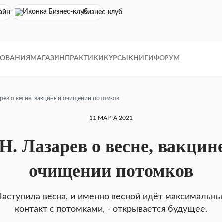
айн кинотеатр
Бизнес-клуб
ДОВАНИЯ
МАГАЗИН
ПРАКТИКИ
КУРСЫ
КНИГИ
ФОРУМ
арев о весне, вакцине и очищении потомков
11 МАРТА 2021
Н. Лазарев о весне, вакцин
очищении потомков
аступила весна, и именно весной идёт максимальн
контакт с потомками, - открывается будущее.