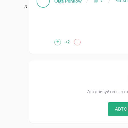
Olga Penkow
9
ЧИТАТ
+
-
+2
Авторизуйтесь, чт
АВТО