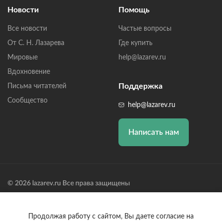
Новости
Помощь
Все новости
Частые вопросы
От С. Н. Лазарева
Где купить
Мировые
help@lazarev.ru
Вдохновение
Поддержка
Письма читателей
Сообщество
help@lazarev.ru
Написать нам
© 2026 lazarev.ru Все права защищены
Лазарев Сергей Николаевич (ИП) ИНН: 782570100635, ОГРНИП:
314784729300600, Р/С: 40802810102570002043,
Банк: ОАО "АЛЬФА-БАНК" БИК: 044525593, К/С:
Продолжая работу с сайтом, Вы даете согласие на