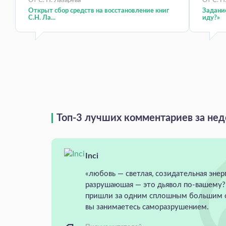
От С. Н. Лазарева
От С. Н
Открыт сбор средств на восстановление книг
Задание
С.Н. Ла...
иду?»
Топ-3 лучших комментариев за не
Inci
«любовь — светлая, созидательная энерг
разрушаюшая — это дьявол по-вашему?
пришли за одним сплошным большим с
вы занимаетесь саморазрушением.