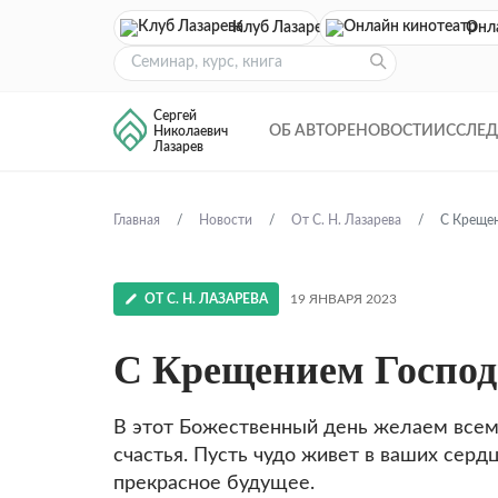
Клуб Лазарева
Онл
Сергей
ОБ АВТОРЕ
НОВОСТИ
ИССЛЕ
Николаевич
Лазарев
Главная
Новости
От С. Н. Лазарева
С Крещен
ОТ С. Н. ЛАЗАРЕВА
19 ЯНВАРЯ 2023
С Крещением Госпо
В этот Божественный день желаем всем 
счастья. Пусть чудо живет в ваших серд
прекрасное будущее.