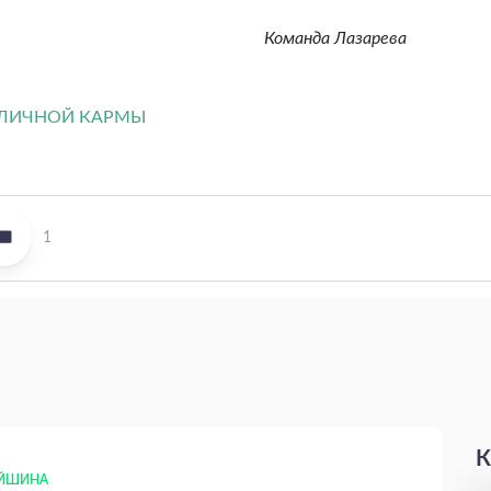
Команда Лазарева
1
К
ЕЙШИНА