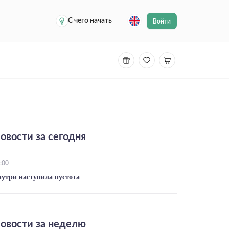
С чего начать
Войти
овости за сегодня
:00
нутри наступила пустота
овости за неделю