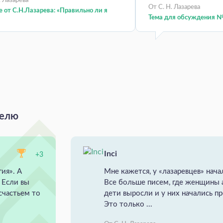
. Лазарева
От С. Н. Лазарева
 от С.Н.Лазарева: «Правильно ли я
Тема для обсуждения №
делю
Inci
+3
ия». А
Мне кажется, у «лазаревцев» нач
 Если вы
Все больше писем, где женщины а
частьем то
дети выросли и у них начались 
Это только ...