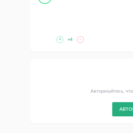
+
-
+4
Авторизуйтесь, чт
АВТО