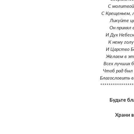
С молитвой 
С Крещеньем, 
Ликуйте це
Он принял 
И Дух Небес
К нему гол
И Царство Б
Желаем в эт
Всех лучших б
Чтоб рад был
Благословить в
****************
Будьте бл
Храни в