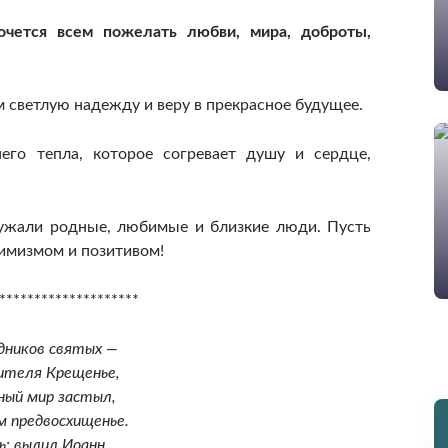
чется всем пожелать любви, мира, доброты,
м светлую надежду и веру в прекрасное будущее.
его тепла, которое согревает душу и сердце,
ружали родные, любимые и близкие люди. Пусть
имизмом и позитивом!
********************
здников святых —
ителя Крещенье,
ный мир застыл,
м предвосхищенье.
ь: вылил Иоанн