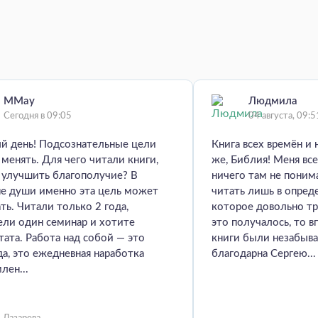
MMay
Людмила
Сегодня в 09:05
04 августа, 09:5
й день! Подсознательные цели
Книга всех времён и 
менять. Для чего читали книги,
же, Библия! Меня все
 улучшить благополучие? В
ничего там не пони
не души именно эта цель может
читать лишь в опред
ть. Читали только 2 года,
которое довольно тр
ели один семинар и хотите
это получалось, то в
тата. Работа над собой — это
книги были незабыв
да, это ежедневная наработка
благодарна Сергею...
лен...