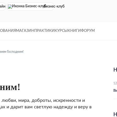
айн кинотеатр
Бизнес-клуб
ДОВАНИЯ
МАГАЗИН
ПРАКТИКИ
КУРСЫ
КНИГИ
ФОРУМ
ием Господним!
Н
дним!
12
В
любви, мира, доброты, искренности и
цах и дарит вам светлую надежду и веру в
Н