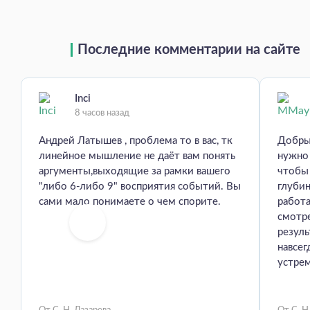
Последние комментарии на сайте
Inci
8 часов назад
Андрей Латышев , проблема то в вас, тк
Добры
линейное мышление не даёт вам понять
нужно 
аргументы,выходящие за рамки вашего
чтобы
"либо 6-либо 9" восприятия событий. Вы
глуби
сами мало понимаете о чем спорите.
работа
смотр
резуль
навсег
устрем