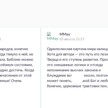
MMay
1
03 августа, 21:17
народов, конечно
Однополюсная картина мира налиц
гда тянуло к ней, но
Хотя для автора — это путь его поз
мала. Библию можно
Творца и его ступень развития. Про
елённом состоянии,
это смешанные логики и отсюда
удно достичь. Когда
непонимание высших законов и
печатления от этой
блуждание вокруг да около, поэто
аемые! Очень
может понять, кто такой Бог и люб
Конечно, церковные трактовки пон..