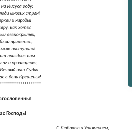
на Иисуса воду:
люди многих стран!
ркви и народы!
веру, как хотел
ный легкокрылый,
убкой прилетел,
ожье наступило!
от праздник вам
лаг и причащенья,
 Вечный наш Судья
ас в день Крещенья!
********************
агословенны!
ас Господь!
С Любовью и Уважением,