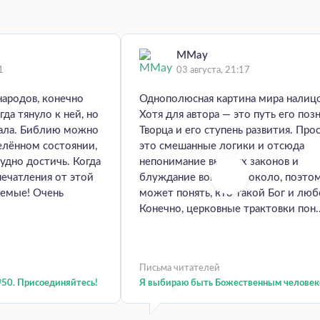
MMay
1
03 августа, 21:17
народов, конечно
Однополюсная картина мира налиц
гда тянуло к ней, но
Хотя для автора — это путь его поз
мала. Библию можно
Творца и его ступень развития. Про
елённом состоянии,
это смешанные логики и отсюда
удно достичь. Когда
непонимание высших законов и
печатления от этой
блуждание вокруг да около, поэто
аемые! Очень
может понять, кто такой Бог и люб
Конечно, церковные трактовки пон..
Письма читателей
50. Присоединяйтесь!
Я выбираю быть Божественным человек