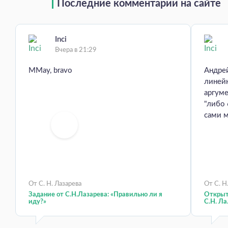
Последние комментарии на сайте
Inci
Вчера в 21:29
MMay, bravo
Андрей
линей
аргум
"либо 
сами м
От С. Н. Лазарева
От С. Н
Задание от С.Н.Лазарева: «Правильно ли я
Открыт 
иду?»
С.Н. Ла.