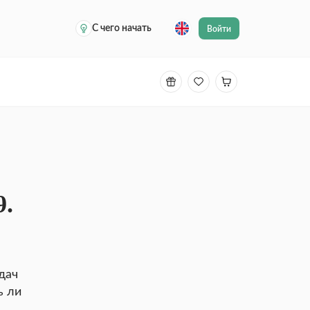
С чего начать
Войти
9.
дач
ь ли