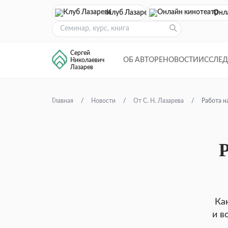
Клуб Лазарева
Онл
Сергей
ОБ АВТОРЕ
НОВОСТИ
ИССЛЕ
Николаевич
Лазарев
Главная
Новости
От С. Н. Лазарева
Работа н
Р
Ка
и в