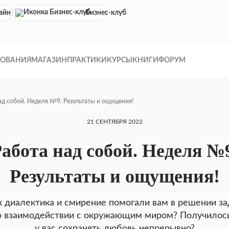
айн кинотеатр
Бизнес-клуб
ДОВАНИЯ
МАГАЗИН
ПРАКТИКИ
КУРСЫ
КНИГИ
ФОРУМ
ад собой. Неделя №9. Результаты и ощущения!
21 СЕНТЯБРЯ 2022
абота над собой. Неделя №
Результаты и ощущения!
к диалектика и смирение помогали вам в решении за
о взаимодействии с окружающим миром? Получилос
у вас сохранять любовь непрерывно?