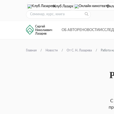
Клуб Лазарева
Онл
Сергей
ОБ АВТОРЕ
НОВОСТИ
ИССЛЕ
Николаевич
Лазарев
Главная
Новости
От С. Н. Лазарева
Работа н
Р
С
пр