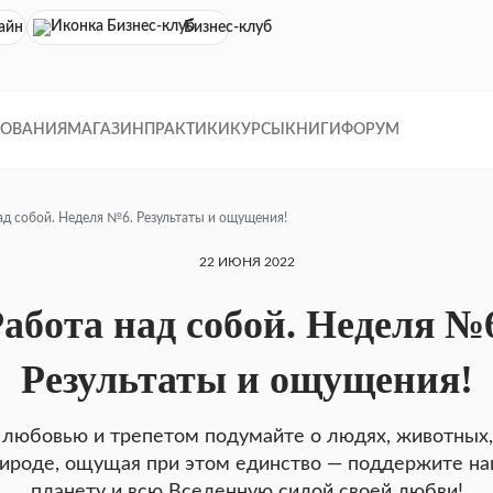
айн кинотеатр
Бизнес-клуб
ДОВАНИЯ
МАГАЗИН
ПРАКТИКИ
КУРСЫ
КНИГИ
ФОРУМ
ад собой. Неделя №6. Результаты и ощущения!
22 ИЮНЯ 2022
абота над собой. Неделя №
Результаты и ощущения!
 любовью и трепетом подумайте о людях, животных,
ироде, ощущая при этом единство — поддержите н
планету и всю Вселенную силой своей любви!