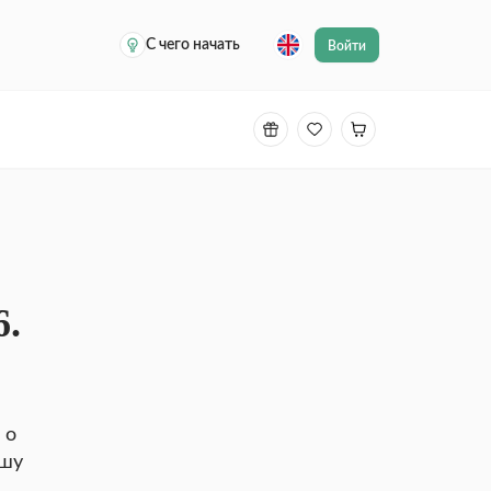
С чего начать
Войти
6.
 о
ашу