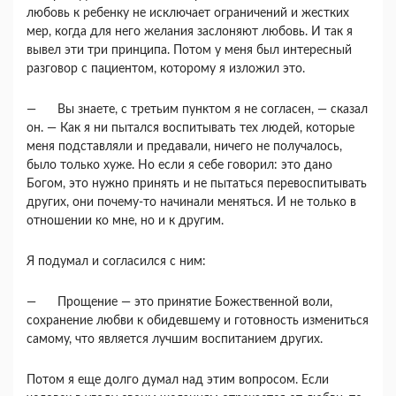
любовь к ребен­ку не исключает ограничений и жестких
мер, ко­гда для него желания заслоняют любовь. И так я
вывел эти три принципа. Потом у меня был инте­ресный
разговор с пациентом, которому я изло­жил это.
— Вы знаете, с третьим пунктом я не согла­сен, — сказал
он. — Как я ни пытался воспиты­вать тех людей, которые
меня подставляли и пре­давали, ничего не получалось,
было только хуже. Но если я себе говорил: это дано
Богом, это нуж­но принять и не пытаться перевоспитывать
дру­гих, они почему-то начинали меняться. И не толь­ко в
отношении ко мне, но и к другим.
Я подумал и согласился с ним:
— Прощение — это принятие Божественной воли,
сохранение любви к обидевшему и готов­ность измениться
самому, что является лучшим воспитанием других.
Потом я еще долго думал над этим вопросом. Если