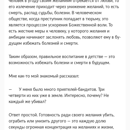
человек в угоду своим желаниям отрекается от любви, то
его излечение приходит через униже­ние желаний, то есть
смерть, распад судьбы, бо­лезни. В человеческом
обществе, когда преступ­ник попадает в тюрьму, это
является процессом ускорения Божественной воли. То
есть жесткие меры к человеку, у которого желания и
амбиции начинают заслонять любовь, позволяют ему в бу­
дущем избежать болезней и смерти.
Таким образом, правильное воспитание в дет­стве — это
возможность избежать болезни и смер­ти в будущем.
Мне как-то мой знакомый рассказал:
— У меня было много приятелей-бандитов. Три
четверти из них уже в земле. Интересно, почему? Не
каждый же убивал?
Ответ простой. Готовность ради своего желания убить,
ограбить или унизить другого — это каж­дую долю
секунды огромная концентрация на же­ланиях и жизни,