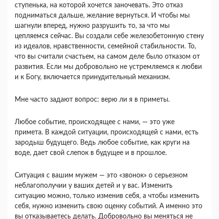
ступенька, на которой хочется заночевать. Это отказ
подниматься дальше, желание вернуть­ся. И чтобы мы
шагнули вперед, нужно разру­шить то, за что мы
цепляемся сейчас. Вы создали себе железобетонную стену
из идеалов, нравствен­ности, семейной стабильности. То,
что вы считали счастьем, на самом деле было отказом от
разви­тия. Если мы добровольно не устремляемся к люб­ви
и к Богу, включается принудительный меха­низм.
Мне часто задают вопрос: верю ли я в приметы.
Любое событие, происходящее с нами, — это уже
примета. В каждой ситуации, происходящей с нами, есть
зародыш будущего. Ведь любое собы­тие, как круги на
воде, дает свой слепок в буду­щее и в прошлое.
Ситуация с вашим мужем — это «звонок» о серьезном
неблагополучии у ваших детей и у вас. Изменить
ситуацию можно, только изменив себя, а чтобы изменить
себя, нужно изменить свою оценку событий. А именно это
вы отказываетесь делать. Добровольно вы меняться не