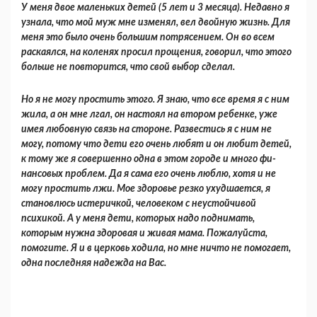
У меня двое маленьких детей (5 лет и 3 меся­ца). Недавно я
узнала, что мой муж мне изменял, вел двойную жизнь. Для
меня это было очень большим потрясением. Он во всем
раскаялся, на коленях просил прощения, говорил, что этого
больше не повторится, что свой выбор сделал.
Но я не могу простить этого. Я знаю, что все вре­мя я с ним
жила, а он мне лгал, он настоял на вто­ром ребенке, уже
имея любовную связь на сто­роне. Развестись я с ним не
могу, потому что дети его очень любят и он любит детей,
к тому же я совершенно одна в этом городе и много фи­
нансовых проблем. Да я сама его очень люблю, хотя и не
могу простить лжи. Мое здоровье рез­ко ухудшается, я
становлюсь истеричкой, че­ловеком с неустойчивой
психикой. А у меня дети, которых надо поднимать,
которым нужна здоровая и живая мама. Пожалуйста,
помогите. Я и в церковь ходила, но мне ничто не помогает,
одна последняя надежда на Вас.