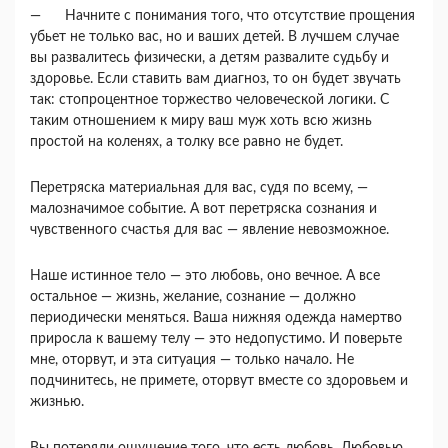
— Начните с понимания того, что отсутствие прощения
убьет не только вас, но и ваших детей. В лучшем случае
вы развалитесь физически, а де­тям развалите судьбу и
здоровье. Если ставить вам диагноз, то он будет звучать
так: стопроцент­ное торжество человеческой логики. С
таким отно­шением к миру ваш муж хоть всю жизнь
простой на коленях, а толку все равно не будет.
Перетряска материальная для вас, судя по все­му, —
малозначимое событие. А вот перетряска сознания и
чувственного счастья для вас — явле­ние невозможное.
Наше истинное тело — это любовь, оно вечное. А все
остальное — жизнь, желание, сознание — должно
периодически меняться. Ваша нижняя одежда намертво
приросла к вашему телу — это недопустимо. И поверьте
мне, оторвут, и эта си­туация — только начало. Не
подчинитесь, не при­мете, оторвут вместе со здоровьем и
жизнью.