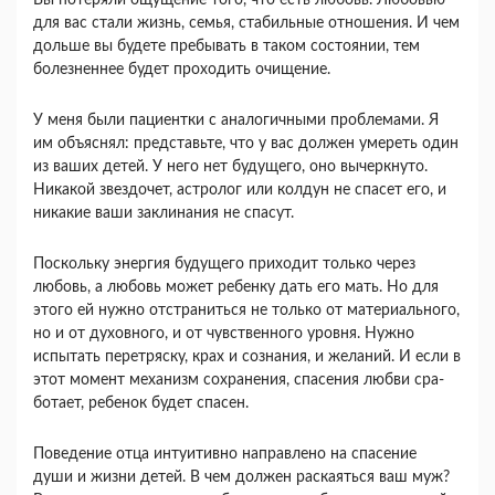
Вы потеряли ощущение того, что есть любовь. Любовью
для вас стали жизнь, семья, стабильные отношения. И чем
дольше вы будете пребывать в таком состоянии, тем
болезненнее будет прохо­дить очищение.
У меня были пациентки с аналогичными проб­лемами. Я
им объяснял: представьте, что у вас должен умереть один
из ваших детей. У него нет будущего, оно вычеркнуто.
Никакой звездочет, астролог или колдун не спасет его, и
никакие ваши заклинания не спасут.
Поскольку энергия будущего приходит только через
любовь, а любовь может ребенку дать его мать. Но для
этого ей нужно отстраниться не только от материального,
но и от духовного, и от чувственного уровня. Нужно
испытать перетряс­ку, крах и сознания, и желаний. И если в
этот мо­мент механизм сохранения, спасения любви сра­
ботает, ребенок будет спасен.
Поведение отца интуитивно направлено на спа­сение
души и жизни детей. В чем должен рас­каяться ваш муж?