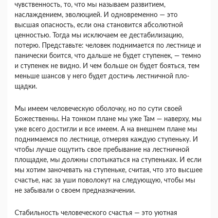
чувственность, то, что мы называем разви­тием,
наслаждением, эволюцией. И одновремен­но — это
высшая опасность, если она становится абсолютной
ценностью. Тогда мы исключаем ее дестабилизацию,
потерю. Представьте: человек поднимается по лестнице и
панически боится, что дальше не будет ступенек, — темно
и ступенек не видно. И чем больше он будет бояться, тем
мень­ше шансов у него будет достичь лестничной пло­
щадки.
Мы имеем человеческую оболочку, но по сути своей
Божественны. На тонком плане мы уже Там — наверху, мы
уже всего достигли и все име­ем. А на внешнем плане мы
поднимаемся по лест­нице, отмеряя каждую ступеньку. И
чтобы лучше ощутить свое пребывание на лестничной
пло­щадке, мы должны спотыкаться на ступеньках. И если
мы хотим заночевать на ступеньке, считая, что это высшее
счастье, нас за уши поволокут на следующую, чтобы мы
не забывали о своем пред­назначении.
Стабильность человеческого счастья — это уют­ная