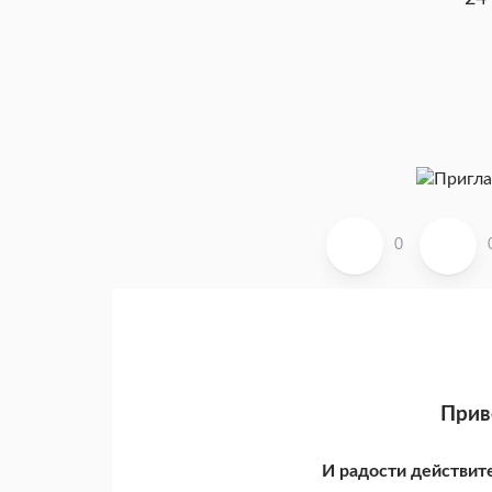
0
Прив
И радости действит