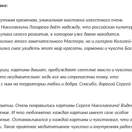
вке:
мутным временам, уникальная выставка известного очень
 Николаевича Лазарева даёт надежду, что российская культу
упика своего развития, в котором уже давно находится.
олько этого замечательного Мастера, но и галерею Колизей
лизко смог увидеть этот мир красоты, гармонии и чувств Бо
и души, картины дышат, пробуждают светлые мысли и чувства
что неудивительно: ведь все мы сопричастны тому, кто
с ним на территории любви и добра. Спасибо, дорогой Сергей
крытии. Очень понравились картины Сергея Николаевича! Вид
ение. И что любопытно: каждая картина имеет свое особое
оение. Останавливался у каждой картины и чувствовал, что 
. Такое приятное медитативное чувство и внутренняя радос