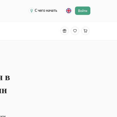
С чего начать
Войти
я в
ин
ки,