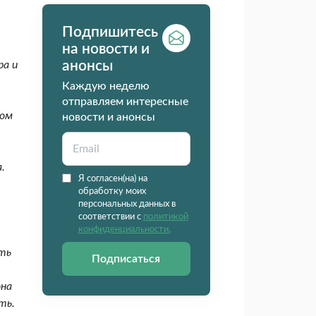
Подпишитесь
на новости и
анонсы
ра и
Каждую неделю
-
отправляем интересные
гом
новости и анонсы
.
Я согласен(на) на
обработку моих
персональных данных в
соответствии с
политикой
конфиденциальности.
еть
Подписаться
она
ть.