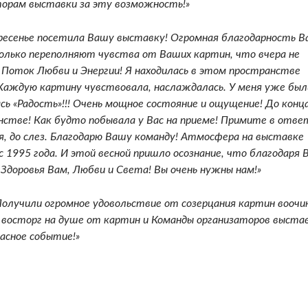
торам выставки за эту возможность!»
кресенье посетила Вашу выставку! Огромная благодарность В
олько переполняют чувства от Ваших картин, что вчера не
 Поток Любви и Энергии! Я находилась в этом пространстве
! Каждую картину чувствовала, наслаждалась. У меня уже был
ь «Радость»!!! Очень мощное состояние и ощущение! До конц
нстве! Как будто побывала у Вас на приеме! Примите в отве
, до слез. Благодарю Вашу команду! Атмосфера на выставке
с 1995 года. И этой весной пришло осознание, что благодаря 
Здоровья Вам, Любви и Света! Вы очень нужны нам!»
 Получили огромное удовольствие от созерцания картин воочи
 восторг на душе от картин и Команды организаторов выстав
расное событие!»