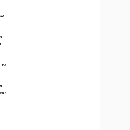
ам
и
а
т
Вам
ю.
ки.