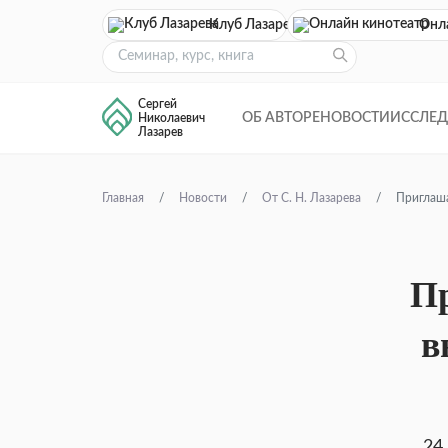
Клуб Лазарева
Онл
Сергей
ОБ АВТОРЕ
НОВОСТИ
ИССЛЕ
Николаевич
Лазарев
Главная
Новости
От С. Н. Лазарева
Приглаша
Пр
в
24