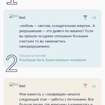
Inci
+3
«любовь — светлая, созидательная энергия». А
разрушаюшая — это дьявол по-вашему? Если
вы пришли за одним сплошным большим
счастьем то вы занимаетесь
саморазрушением.
Письма читателей
Я выбираю быть Божественным человеком!
Inci
+1
Мне кажется, у «лазаревцев» начался
следующий этап — работы с потомками. Все
больше писем, где женщины а изменилась и