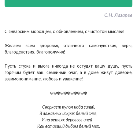
С.Н. Лазарев
С январским морозцем, с обновлением, с чистотой мыслей!
Желаем всем здоровья, отличного самочувствия, веры,
благоденствия, благополучия!
Пусть стужа и вьюга никогда не остудят вашу душу, пусть
горячим будет ваш семейный очаг, а в доме живут доверие,
взаимопонимание, любовь и уважение!
❄️❄️❄️❄️❄️❄️❄️❄️❄️❄️❄️
Сверкает купол неба синий,
В алмазных искрах белый снег,
И на ветвях деревьев иней –
Как вставший дыбом белый мех.