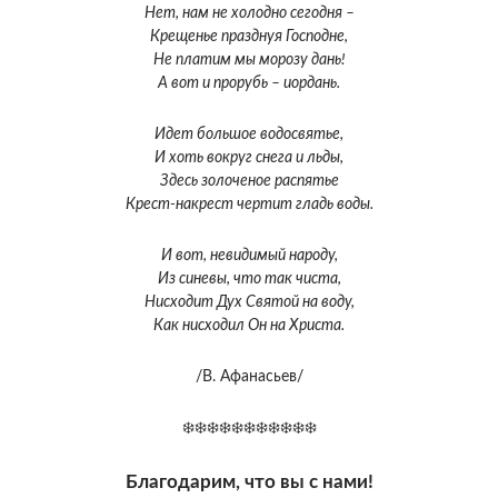
Нет, нам не холодно сегодня –
Крещенье празднуя Господне,
Не платим мы морозу дань!
А вот и прорубь – иордань.
Идет большое водосвятье,
И хоть вокруг снега и льды,
Здесь золоченое распятье
Крест-накрест чертит гладь воды.
И вот, невидимый народу,
Из синевы, что так чиста,
Нисходит Дух Святой на воду,
Как нисходил Он на Христа.
/В. Афанасьев/
❄️❄️❄️❄️❄️❄️❄️❄️❄️❄️❄️
Благодарим, что вы с нами!