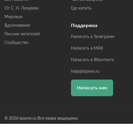
От С. Н. Лазарева
Где купить
Мировые
Поддержка
Вдохновение
Письма читателей
Написать в Телеграмм
Сообщество
Написать в MAX
Написать в ВКонтакте
help@lazarev.ru
Написать нам
© 2026 lazarev.ru Все права защищены
Лазарев Сергей Николаевич (ИП) ИНН: 782570100635, ОГРНИП:
314784729300600, Р/С: 40802810102570002043,