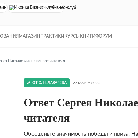
айн кинотеатр
Бизнес-клуб
ДОВАНИЯ
МАГАЗИН
ПРАКТИКИ
КУРСЫ
КНИГИ
ФОРУМ
ргея Николаевича на вопрос читателя
ОТ С. Н. ЛАЗАРЕВА
29 МАРТА 2023
Ответ Сергея Николае
!
читателя
Обесценьте значимость победы и приза. На