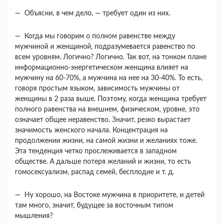
— Объясни, в чем дело, — требует один из них.
— Когда мы говорим о полном равенстве меж­ду
мужчиной и женщиной, подразумевается ра­венство по
всем уровням. Логично? Логично. Так вот, на тонком плане
информационно-энергетиче­ском женщина влияет на
мужчину на 60-70%, а мужчина на нее на 30-40%. То есть,
говоря про­стым языком, зависимость мужчины от
женщины в 2 раза выше. Поэтому, когда женщина требует
полного равенства на внешнем, физическом, уров­не, это
означает общее неравенство. Значит, резко вырастает
значимость женского начала. Концент­рация на
продолжении жизни, на самой жизни и желаниях тоже.
Эта тенденция четко прослежива­ется в западном
обществе. А дальше потеря жела­ний и жизни, то есть
гомосексуализм, распад се­мей, бесплодие и т. д.
— Ну хорошо, на Востоке мужчина в приорите­те, и детей
там много, значит, будущее за восточ­ным типом
мышления?