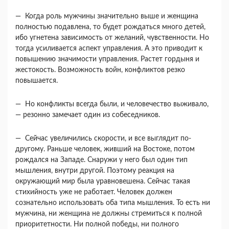
— Когда роль мужчины значительно выше и женщина
полностью подавлена, то будет рождать­ся много детей,
ибо угнетена зависимость от жела­ний, чувственности. Но
тогда усиливается аспект управления. А это приводит к
повышению значи­мости управления. Растет гордыня и
жестокость. Возможность войн, конфликтов резко
повыша­ется.
— Но конфликты всегда были, и человечество выживало,
— резонно замечает один из собесед­ников.
— Сейчас увеличились скорости, и все выгля­дит по-
другому. Раньше человек, живший на Вос­токе, потом
рождался на Западе. Снаружи у него был один тип
мышления, внутри другой. Поэтому реакция на
окружающий мир была уравновешена. Сейчас такая
стихийность уже не работает. Чело­век должен
сознательно использовать оба типа мышления. То есть ни
мужчина, ни женщина не должны стремиться к полной
приоритетности. Ни полной победы, ни полного