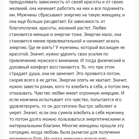
преодолевать зависи­мость от своей красоты и от своих
желаний, она начинает работать на них и все подчинять
им. Мужчины сбрасывают энергию на такую женщи­ну, и
она еще больше расцветает. Ее зависимость от
благополучия, красоты, желаний растет. Любви
становится меньше и энергии тоже. Энергии мало, она
становится менее привлекательной и начинает искать
энергию. Где ее взять? У мужчины, кото­рый восхищен ее
красотой. Значит, нужно удво­ить свои усилия по
привлечению мужского внима­ния. И тогда физический и
духовный комфорт восстановится. То, что при этом
страдает душа, она не замечает. Это проявится потом,
скорее все­го в ее детях. Энергии опять не хватает. Значит,
нужно завести роман, кого-то влюбить в себя, а потом ему
отказывать. Чувство любви имеет огромную инерцию. И
если мужчина испытывает это чувство, попытается его
удовлетворить, то он достаточно быстро заболеет и
умрет. Значит, если она сумела влюбить в себя мужчину,
то потом долго можно пользоваться энергетическими и
ма­териальными благами. Многие женщины прошли эту
ситуацию, когда любовь была рычагом для по­лучения