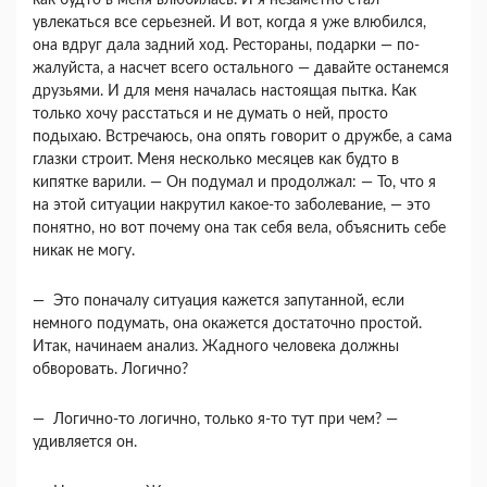
как будто в меня влюбилась. И я незаметно стал
увлекаться все серьезней. И вот, когда я уже влюбился,
она вдруг дала задний ход. Рестораны, подарки — по­
жалуйста, а насчет всего остального — давайте останемся
друзьями. И для меня началась насто­ящая пытка. Как
только хочу расстаться и не ду­мать о ней, просто
подыхаю. Встречаюсь, она опять говорит о дружбе, а сама
глазки строит. Меня несколько месяцев как будто в
кипятке ва­рили. — Он подумал и продолжал: — То, что я
на этой ситуации накрутил какое-то заболевание, — это
понятно, но вот почему она так себя вела, объ­яснить себе
никак не могу.
— Это поначалу ситуация кажется запутанной, если
немного подумать, она окажется достаточно простой.
Итак, начинаем анализ. Жадного челове­ка должны
обворовать. Логично?
— Логично-то логично, только я-то тут при чем? —
удивляется он.