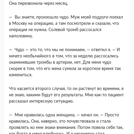
Она перезвонила через месяц.
— Вы знаете, произошло чудо. Муж моей по­други поехал
в Москву на операцию, а там по­смотрели и сказали, что
операция не нужна. Соле­вой тромб рассосался
наполовину.
— Чудо — это то, что мы не понимаем, — отве­тил я. — И
ничего необычайного в том, что за не­делю рассосались
окаменевшие тромбы в артерии, нет. Для меня чудо
скорее в том, что его жена су­мела за короткое время так
измениться.
Что касается второго случая, то он растянут во времени, я
не знаю, какими будут его результаты. Мне как-то пациент
рассказал интересную си­туацию.
— Мне нравилась одна женщина, — начал он. — Просто
нравилась. Она, наверно, это по­чувствовала и стала
проявлять ко мне знаки вни­мания. Потом повела себя так,