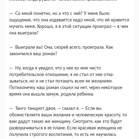
— Со мной понятно, но а что с ней? У меня было
ощущение, что она издевается надо мной, что ей нравится
мучить меня. Хорошо, я в этой си­туации проиграл — в чем
она выиграла?
— Выиграли вы! Она, скорей всего, проиграла. Как
закончился ваш роман?
— Ну, когда я увидел, что у нее ко мне чисто
потребительское отношение, я не стал от нее отка­
зываться, но и не стал потакать всем ее желаниям.
Потихонечку наш роман сошел на нет, через неко­торое
время она вышла замуж, родила ребенка.
— Танго танцуют двое, — сказал я. — Если вы
обожествляете ваши желания и человеческую кра­соту, то
вам дадут такую же женщину. Смотрите, как это будет
разворачиваться в ее плане. Если красивая женщина не
получила строгого воспита­ния, то есть не научилась