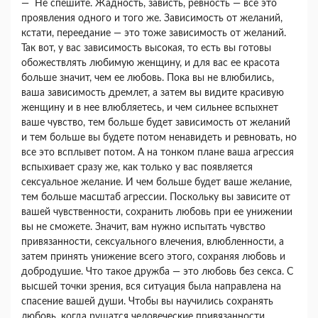
— Не спешите. Жадность, зависть, ревность — все это
проявления одного и того же. Зависимость от желаний,
кстати, переедание — это тоже зави­симость от желаний.
Так вот, у вас зависимость высокая, то есть вы готовы
обожествлять люби­мую женщину, и для вас ее красота
больше зна­чит, чем ее любовь. Пока вы не влюбились,
ваша зависимость дремлет, а затем вы видите красивую
женщину и в нее влюбляетесь, и чем сильнее вспыхнет
ваше чувство, тем больше будет зависи­мость от желаний
и тем больше вы будете потом ненавидеть и ревновать, но
все это всплывет по­том. А на тонком плане ваша агрессия
вспыхивает сразу же, как только у вас появляется
сексуальное желание. И чем больше будет ваше желание,
тем больше масштаб агрессии. Поскольку вы зависите от
вашей чувственности, сохранить любовь при ее унижении
вы не сможете. Значит, вам нужно ис­пытать чувство
привязанности, сексуального вле­чения, влюбленности, а
затем принять унижение всего этого, сохраняя любовь и
добродушие. Что такое дружба — это любовь без секса. С
высшей точки зрения, вся ситуация была направлена на
спасение вашей души. Чтобы вы научились сохра­нять
любовь, когда рушатся человеческие привя­занности.