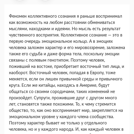
Феномен коллективного сознания я раньше воспринимал
как возможность на любом расстоя­нии обмениваться
мыслями, находками и идеями. Но мысль есть результат
чувственного восприя­тия. Коллективное сознание — это в
первую оче­редь эмоциональное кольцо. А в эмоциях
человека заложен характер и его мировоззрение, заложена
также его судьба и даже форма тела, поскольку эмоции
связаны с полевым генотипом. Поэтому человек,
поживший на востоке, приобретает вос­точный тип лица, и
наоборот. Восточный человек, попадая в Европу, тоже
меняется, если он лишен привычной среды и привычного
круга. Если же китайцы, находясь в Америке, будут
общаться со своими сородичами, таких изменений не
произой­дет. Супруги, прожившие друг с другом много
лет, становятся также похожими. То, к чему стре­мится
общество, то, как оно воспринимает мир, закрепляется на
эмоциональном уровне у каждого члена сообщества.
Поэтому характер бывает не только у отдельного
человека, но и у каждого на­рода. И, как каждый человек в