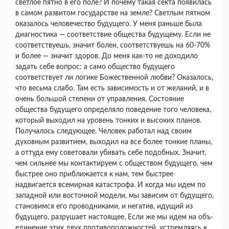
светлое пятно в его поле? И почему такая секта появилась
в самом развитом государстве на зем­ле? Светлым пятном
оказалось человечество буду­щего. У меня раньше была
диагностика — соот­ветствие общества будущему. Если не
соответству­ешь, значит болен, соответствуешь на 60-70%
и более — значит здоров. До меня как-то не доходи­ло
задать себе вопрос: а само общество будущего
соответствует ли логике Божественной любви? Оказалось,
что весьма слабо. Там есть зависи­мость и от желаний, и в
очень большой степени от управления. Состояние
общества будущего опре­деляло поведение того человека,
который выходил на уровень тонких и высоких планов.
Получалось следующее. Человек работал над своим
духовным развитием, выходил на все более тонкие планы,
а оттуда ему советовали убивать себе подобных. Значит,
чем сильнее мы контактируем с общест­вом будущего, чем
быстрее оно приближается к нам, тем быстрее
надвигается всемирная катастро­фа. И когда мы идем по
западной или восточной модели, мы зависим от будущего,
становимся его проводниками, и негатив, идущий из
будущего, разрушает настоящее. Если же мы идем на объ­
единение этих двух противоположностей, устрем­ляясь к