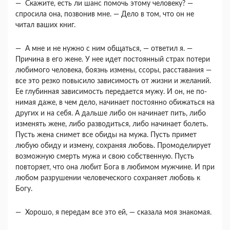
— Скажите, есть ли шанс помочь этому челове­ку? —
спросила она, позвонив мне. — Дело в том, что он не
читал ваших книг.
— А мне и не нужно с ним общаться, — отве­тил я. —
Причина в его жене. У нее идет постоян­ный страх потери
любимого человека, боязнь измены, ссоры, расставания —
все это резко по­высило зависимость от жизни и желаний.
Ее глу­бинная зависимость передается мужу. И он, не по­
нимая даже, в чем дело, начинает постоянно оби­жаться на
других и на себя. А дальше либо он начинает пить, либо
изменять жене, либо разво­диться, либо начинает болеть.
Пусть жена снимет все обиды на мужа. Пусть примет
любую обиду и измену, сохраняя любовь. Промоделирует
воз­можную смерть мужа и свою собственную. Пусть
повторяет, что она любит Бога в любимом мужчи­не. И при
любом разрушении человеческого со­храняет любовь к
Богу.
— Хорошо, я передам все это ей, — сказала моя знакомая.