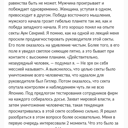
равенства быть не мо­жет. Мужчина проигрывает и
побеждает одновре­менно. Женщина, уступая в одном,
превосходит в другом. Победа восточного мышления,
мужского начала грозит гибелью планете так же, как и
побе­да западного начала. Я это хорошо понял на опы­те
секты Аум Сенрикё. Я помню, как на одной из лекций меня
просили продиагностировать руково­дителя этой секты.
Его поле оказалось на удивле­ние чистым. Более того, в его
поле я увидел свет­лое сияющее пятно, а это бывает при
контакте с высокими планами. «Действительно,
незаурядный человек, — подумал я. — Не зря он себя
мессией называет». А выяснилось, что целью секты было
уничтожение всего человечества, что идеалом для
руководителя был Гитлер. Потом оказалось, что секта
опутала контролем и наблюдением чуть ли не всю
Японию. Под предлогом тестирования со­трудников фирм
на каждого собиралось досье. За­хват мировой власти, а
затем уничтожение челове­чества, такая тенденция
просматривалась в этой секте особенно сильно. Я решил
разобраться в этом вопросе более основательно. Меня в
первую очередь интересовали 2 момента. Что это было за