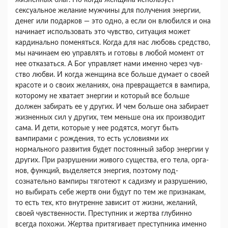
жизненных благ. Но когда женщина ис­пользует
сексуальное желание мужчины для полу­чения энергии,
денег или подарков — это одно, а если он влюбился и она
начинает использовать это чувство, ситуация может
кардинально поменять­ся. Когда для нас любовь средство,
мы начинаем ею управлять и готовы в любой момент от
нее от­казаться. А Бог управляет нами именно через чув­
ство любви. И когда женщина все больше думает о своей
красоте и о своих желаниях, она превра­щается в вампира,
которому не хватает энергии и который все больше
должен забирать ее у других. И чем больше она забирает
жизненных сил у дру­гих, тем меньше она их производит
сама. И дети, которые у нее родятся, могут быть
вампирами с рождения, то есть условиями их
нормального раз­вития будет постоянный забор энергии у
других. При разрушении живого существа, его тела, орга­
нов, функций, выделяется энергия, поэтому под­
сознательно вампиры тяготеют к садизму и разру­шению,
но выбирать себе жертв они будут по тем же признакам,
то есть тех, кто внутренне зависит от жизни, желаний,
своей чувственности. Пре­ступник и жертва глубинно
всегда похожи. Жерт­ва притягивает преступника именно