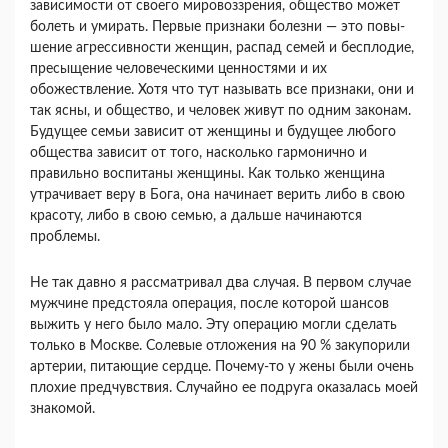
зависимости от своего мировоззрения, общество может
болеть и умирать. Первые признаки болезни — это повы­
шение агрессивности женщин, распад семей и бес­плодие,
пресыщение человеческими ценностями и их
обожествление. Хотя что тут называть все при­знаки, они и
так ясны, и общество, и человек жи­вут по одним законам.
Будущее семьи зависит от женщины и будущее любого
общества зависит от того, насколько гармонично и
правильно воспи­таны женщины. Как только женщина
утрачивает веру в Бога, она начинает верить либо в свою
кра­соту, либо в свою семью, а дальше начинаются
проблемы.
Не так давно я рассматривал два случая. В пер­вом случае
мужчине предстояла операция, после которой шансов
выжить у него было мало. Эту операцию могли сделать
только в Москве. Соле­вые отложения на 90 % закупорили
артерии, пита­ющие сердце. Почему-то у жены были очень
пло­хие предчувствия. Случайно ее подруга оказалась моей
знакомой.