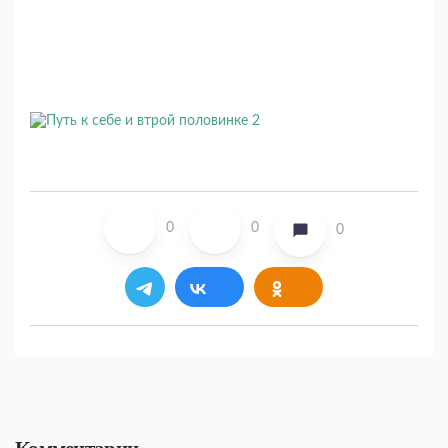
0
0
0