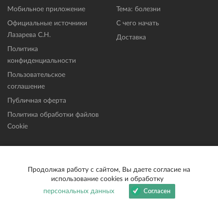
Мобильное приложение
Тема: болезни
Официальные источники
С чего начать
Лазарева С.Н.
Доставка
Политика
конфиденциальности
Пользовательское
соглашение
Публичная оферта
Политика обработки файлов
Cookie
Новости
Помощь
Продолжая работу с сайтом, Вы даете согласие на
Все новости
Частые вопросы
использование cookies и обработку
От С. Н. Лазарева
Где купить
персональных данных
Согласен
Мировые
help@lazarev.ru
Вдохновение