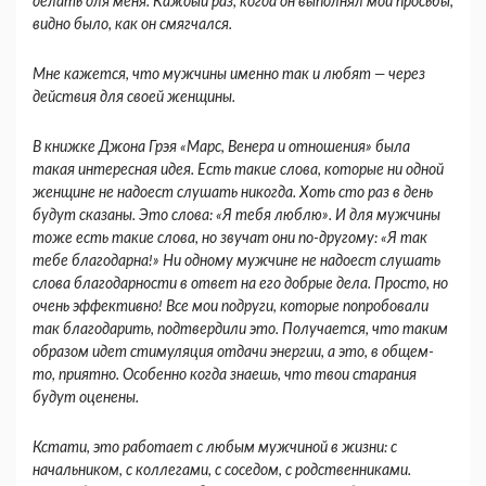
делать для меня. Каждый раз, когда он вы­полнял мои просьбы,
видно было, как он смягчался.
Мне кажется, что мужчины именно так и лю­бят — через
действия для своей женщины.
В книжке Джона Грэя «Марс, Венера и отноше­ния» была
такая интересная идея. Есть такие слова, которые ни одной
женщине не надоест слу­шать никогда. Хоть сто раз в день
будут сказа­ны. Это слова: «Я тебя люблю». И для мужчины
тоже есть такие слова, но звучат они по-другому: «Я так
тебе благодарна!» Ни одному мужчине не надоест слушать
слова благодарности в ответ на его добрые дела. Просто, но
очень эффективно! Все мои подруги, которые попробовали
так благо­дарить, подтвердили это. Получается, что та­ким
образом идет стимуляция отдачи энергии, а это, в общем-
то, приятно. Особенно когда зна­ешь, что твои старания
будут оценены.
Кстати, это работает с любым мужчиной в жизни: с
начальником, с коллегами, с соседом, с родственниками.