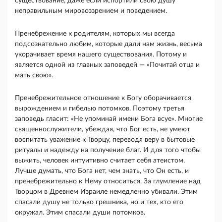
существование, даже если испортили свою душу
неправильным мировоззрением и поведением.
Пренебрежение к родителям, которых мы всегда
подсознательно любим, которые дали нам жизнь, весьма
укорачивает время нашего существования. Потому и
является одной из главных заповедей — «Почитай отца и
мать свою».
Пренебрежительное отношение к Богу оборачива­ется
вырождением и гибелью потомков. Поэтому третья
заповедь гласит: «Не упоминай имени Бога всуе». Многие
священнослужители, убеждая, что Бог есть, не умеют
воспитать уважение к Творцу, пе­реводя веру в бытовые
ритуалы и надежду на полу­чение благ. И для того чтобы
выжить, человек ин­туитивно считает себя атеистом.
Лучше думать, что Бога нет, чем знать, что Он есть, и
пренебрежитель­но к Нему относиться. За глумление над
Творцом в Древнем Израиле немедленно убивали. Этим
спасали душу не только грешника, но и тех, кто его
окружал. Этим спасали души потомков.