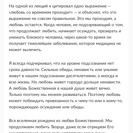
На одной из лекций я цитировал одно выраже­ние —
«любовь со временем проходит» — и объяс­нял, что это
выражение не совсем правильное. Это мы проходим, а
любовь остается. Когда человек, не подозревающий о том,
что продолжает любить, начи­нает осуждать, презирать и
унижать близкого чело­века, через какое-то время он
получает тяжелейшее заболевание, которое медицина не
может вылечить.
Я всегда подчеркивал, что на уровне подсознания нет
срока давности. Сильные обиды, ненависть или уныние
живут в нашем подсознании десятилетиями, а иногда и
всю жизнь. Но любовь живет гораздо дольше ненависти.
А любовь Божественная в нашей душе живет вечно.
Только поэтому мы можем разви­ваться. Поэтому любовь
может побеждать привязан­ность к чему-то или к кому-то,
порождающую осуж­дение или обиды.
Вся вселенная рождена из любви Божественной. Мы
продолжаем любить Творца, даже если отрицаем Его