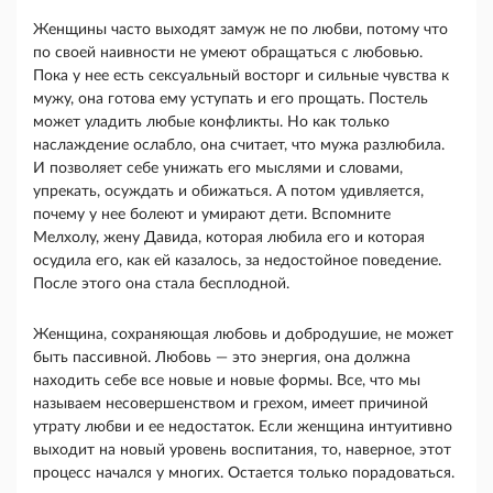
Женщины часто выходят замуж не по любви, по­тому что
по своей наивности не умеют обращаться с любовью.
Пока у нее есть сексуальный восторг и сильные чувства к
мужу, она готова ему уступать и его прощать. Постель
может уладить любые конф­ликты. Но как только
наслаждение ослабло, она счи­тает, что мужа разлюбила.
И позволяет себе унижать его мыслями и словами,
упрекать, осуждать и обижа­ться. А потом удивляется,
почему у нее болеют и умирают дети. Вспомните
Мелхолу, жену Давида, которая любила его и которая
осудила его, как ей ка­залось, за недостойное поведение.
После этого она стала бесплодной.
Женщина, сохраняющая любовь и добродушие, не может
быть пассивной. Любовь — это энергия, она должна
находить себе все новые и новые формы. Все, что мы
называем несовершенством и грехом, имеет причиной
утрату любви и ее недостаток. Если женщина интуитивно
выходит на новый уровень вос­питания, то, наверное, этот
процесс начался у мно­гих. Остается только порадоваться.