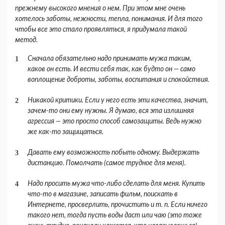
прежнему высокого мнения о нем. При этом мне очень
хотелось заботы, неж­ности, тепла, понимания. И для того
чтобы все это стало проявляться, я придумала такой
метод.
Сначала обязательно надо принимать мужа таким,
каков он есть. И вести себя так, как будто он — само
воплощение доброты, заботы, вос­питания и спокойствия.
Никакой критики. Если у него есть эти ка­чества, значит,
зачем-то они ему нужны. Я ду­маю, вся эта излишняя
агрессия — это просто способ самозащиты. Ведь нужно
же как-то защи­щаться.
Давать ему возможность побыть одному. Выдержать
дистанцию. Помолчать (самое труд­ное для меня).
Надо просить мужа что-либо сделать для меня. Купить
что-то в магазине, записать фильм, поискать в
Интернете, просверлить, прочистить и т. п. Если ничего
такого нет, тогда пусть воды даст или чаю (это тоже