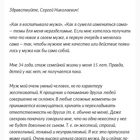
Здравствуйте, Сергей Николаевич!
«Как я воспитывала мужа», «Как я сумела из­мениться сама»
— темы для меня неразделимые. Если мне хотелось получить
что-то новое в своем муже, в первую очередь я менялась
сама — так, чтобы нужное мне качество или действие появи­
лось у мужа как бы само собой.
Мне 34 года, стаж семейной жизни у меня 15 лет. Правда,
детей у нас нет, не получается пока.
Муж мой очень умный человек, но по характеру
жестковатый. К прощению и пониманию других людей
совершенно не склонен. В любые сложные моменты он
принимается возмущаться, кричать и перекладывать
ответственность на других (т. е. обычно на меня). Даже
свекровь поначалу говорила мне, что ни одна невестка у нее
не будет довольна ее сыном. Т. е. он жесткий, строгий,
своевольный, ленивый и неуправляемый. Я все это пропускала
мимо ушей. Очень высоко ценила свое­го мужа, да и сейчас по-