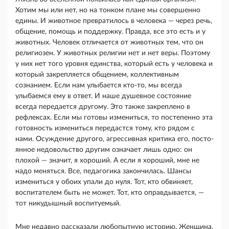
Хотим мы или нет, но на тонком плане мы со­вершенно
едины. И животное превратилось в челове­ка — через речь,
общение, помощь и поддержку. Правда, все это есть и у
животных. Человек отлича­ется от животных тем, что он
религиозен. У живот­ных религии нет и нет веры. Поэтому
у них нет того уровня единства, который есть у человека и
который закрепляется общением, коллективным
сознанием. Если нам улыбается кто-то, мы всегда
улыбаемся ему в ответ. И наше душевное состояние
всегда пере­дается другому. Это также закреплено в
рефлексах. Если мы готовы измениться, то постепенно эта
готов­ность измениться передастся тому, кто рядом с
нами. Осуждение другого, агрессивная критика его, посто­
янное недовольство другим означает лишь одно: он
плохой — значит, я хороший. А если я хороший, мне не
надо меняться. Все, педагогика закончилась. Шансы
измениться у обоих упали до нуля. Тот, кто обвиняет,
воспитателем быть не может. Тот, кто оправдывается, —
тот никудышный воспитуемый.
Мне недавно рассказали любопытную историю. Женщина,