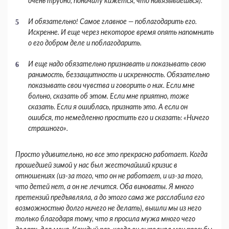
очень трудно, поначалу кажется, что навязываешься).
И обязательно! Самое главное — поблагода­рить его.
Искренне. И еще через некоторое время опять напомнить
о его добром деле и поблагода­рить.
И еще надо обязательно признавать и пока­зывать свою
ранимость, беззащитность и искрен­ность. Обязательно
показывать свои чувства и говорить о них. Если мне
больно, сказать об этом. Если мне приятно, тоже
сказать. Если я ошиб­лась, признать это. А если он
ошибся, то немед­ленно простить его и сказать: «Ничего
страш­ного».
Просто удивительно, но все это прекрасно ра­ботает. Когда
прошедшей зимой у нас был жесто­чайший кризис в
отношениях (из-за того, что он не работает, и из-за того,
что детей нет, а он не лечится. Оба виноваты. Я много
претензий предъ­являла, а до этого сама же расслабила его
возмож­ностью долго ничего не делать), вышли мы из него
только благодаря тому, что я просила мужа много чего