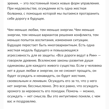
зрения, — это постоянный поиск новых форм управления.
При недовольстве, осуждении есть одна жесткая
болванка, с помощью которой мы пытаемся протаранить
себе дорогу в будущее.
Чем меньше любви, тем меньше энергии. Чем меньше
энергии, тем меньше вариантов решения кон­фликта, тем
меньше попыток воспитания, изменения ситуации.
Будущее перестает быть многовариант­ным. Есть одна
жесткая модель будущего и повыша­ющаяся
агрессивность для ее защиты. «Все дороги ведут в Рим» —
говорили древние. Вселенские зако­ны развития души
одинаковы для каждого живого существа. Если у человека
нет в душе любви и энер­гии, он не сможет прощать, он
будет осуждать и не­навидеть, он будет жестким,
своевольным и лени­вым. Осуждать его за то, что у него
нет энергии, бес­смысленно. Это все равно, что осуждать
хромого за неровность его походки. Помочь — можно,
осуж­дать — нет смысла. Вы это интуитивно поняли, с чем
вас и поздравляю.