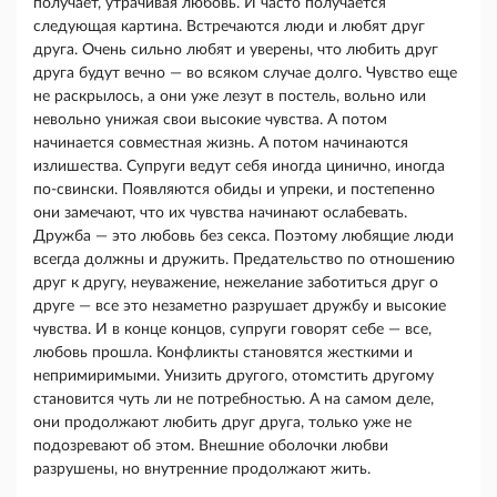
получает, утрачивая любовь. И часто получается
следующая картина. Встречаются люди и любят друг
друга. Очень сильно любят и уверены, что любить друг
друга будут вечно — во всяком случае долго. Чувство еще
не раскрылось, а они уже лезут в по­стель, вольно или
невольно унижая свои высокие чувства. А потом
начинается совместная жизнь. А потом начинаются
излишества. Супруги ведут себя иногда цинично, иногда
по-свински. Появляются обиды и упреки, и постепенно
они замечают, что их чувства начинают ослабевать.
Дружба — это любовь без секса. Поэтому любящие люди
всегда должны и дружить. Предательство по отношению
друг к другу, неуважение, нежелание заботиться друг о
друге — все это незаметно разрушает дружбу и высокие
чув­ства. И в конце концов, супруги говорят себе — все,
любовь прошла. Конфликты становятся жесткими и
непримиримыми. Унизить другого, отомстить друго­му
становится чуть ли не потребностью. А на самом деле,
они продолжают любить друг друга, только уже не
подозревают об этом. Внешние оболочки люб­ви
разрушены, но внутренние продолжают жить.