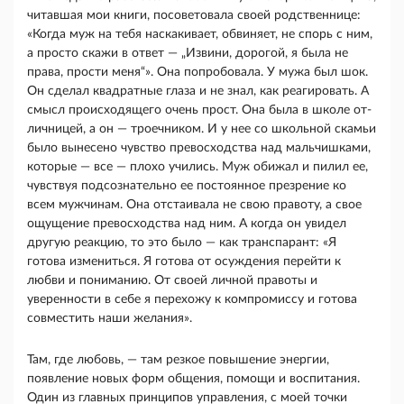
читавшая мои книги, посоветовала своей родственнице:
«Когда муж на тебя наскакивает, об­виняет, не спорь с ним,
а просто скажи в ответ — „Извини, дорогой, я была не
права, прости меня“». Она попробовала. У мужа был шок.
Он сделал квад­ратные глаза и не знал, как реагировать. А
смысл происходящего очень прост. Она была в школе от­
личницей, а он — троечником. И у нее со школьной скамьи
было вынесено чувство превосходства над мальчишками,
которые — все — плохо учились. Муж обижал и пилил ее,
чувствуя подсознательно ее постоянное презрение ко
всем мужчинам. Она от­стаивала не свою правоту, а свое
ощущение превос­ходства над ним. А когда он увидел
другую реакцию, то это было — как транспарант: «Я
готова изменить­ся. Я готова от осуждения перейти к
любви и пони­манию. От своей личной правоты и
уверенности в себе я перехожу к компромиссу и готова
совместить наши желания».
Там, где любовь, — там резкое повышение энер­гии,
появление новых форм общения, помощи и вос­питания.
Один из главных принципов управления, с моей точки