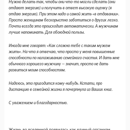
Нужно делать так, чтобы они что-то могли сделать (они
отдают энергию) и по­лучить в ответ высокую оценку (я
отдаю энер­гию). При этом надо и самой жить «в отдавании».
Просто женщинам бескорыстно заботиться о других легко.
Почти всегда это происходит ав­томатически. А мужчинам
лучше напоминать. Для обоюдной пользы.
Иногда мне говорят: «Как сложно тебе с таким мужем
жить». На что я отвечаю, что просто у меня повышенные
способности по налаживанию се­мейного счастья. И дать мне
обычного хорошего мужчину — значит, просто не дать
развиться моим способностям.
Надеюсь, это пригодится кому-нибудь. Кста­ти, про
дистанцию в семейной жизни я почерпну­ла из Ваших книг.
С уважением и благодарностью.
Жизнь во вселенной появилась как единый орга­низм.