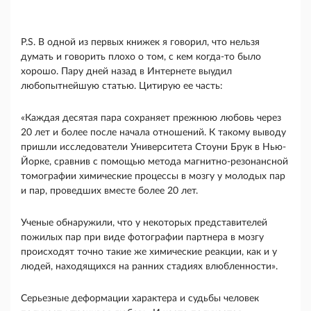
P.S. В одной из первых книжек я говорил, что нельзя
думать и говорить плохо о том, с кем когда-то было
хорошо. Пару дней назад в Интернете выудил
любопытнейшую статью. Цитирую ее часть:
«Каждая десятая пара сохраняет прежнюю лю­бовь через
20 лет и более после начала отношений. К такому выводу
пришли исследователи Университе­та Стоуни Брук в Нью-
Йорке, сравнив с помощью метода магнитно-резонансной
томографии химиче­ские процессы в мозгу у молодых пар
и пар, провед­ших вместе более 20 лет.
Ученые обнаружили, что у некоторых представи­телей
пожилых пар при виде фотографии партнера в мозгу
происходят точно такие же химические реак­ции, как и у
людей, находящихся на ранних стадиях влюбленности».
Серьезные деформации характера и судьбы чело­век