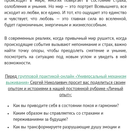
происходит в мире, многих повергает в состояние страха,
озлобления и уныния. Но мир — это портрет Всевышнего, все
исходит из любви, все едино. И тот, кто ощущает это единство
и чувствует, что любовь — это главная сила во вселенной,
будет гармоничным, энергичным и жизнеспособным.
В современных реалиях, когда привычный мир рушится, когда
происходящие события вызывают непонимание и страх, важно
найти точку опоры, чтобы преодолеть смятение и уныние,
посмотреть на ситуацию под новым углом и увидеть в ней
возможности.
Перед
групповой практикой-онлайн «Универсальный механизм
выживания»
Сергей Николаевич просит вас поделиться своим
опытом и историями в нашей постоянной рубрике «Личный
опыт»:
Как вы приводите себя в состоянии покоя и гармонии?
Каким образом вы справляетесь со страхами и
переживаниями за будущее?
Как вы трансформируете разрушающие душу эмоции и