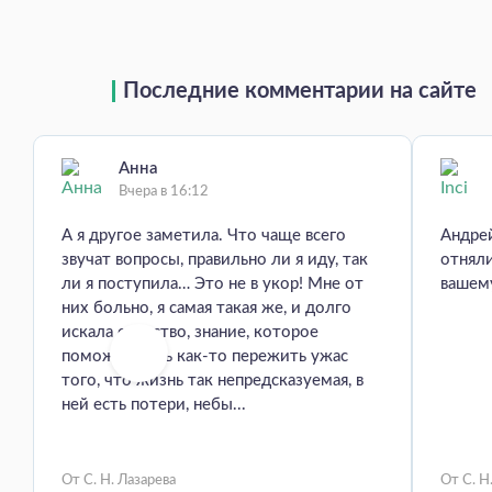
Последние комментарии на сайте
Анна
Вчера в 16:12
А я другое заметила. Что чаще всего
Андрей
звучат вопросы, правильно ли я иду, так
отняли
ли я поступила… Это не в укор! Мне от
вашем
них больно, я самая такая же, и долго
искала средство, знание, которое
поможет хоть как-то пережить ужас
того, что жизнь так непредсказуемая, в
ней есть потери, небы...
От С. Н. Лазарева
От С. Н