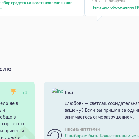
От С. Н. Лазарева
сбор средств на восстановление книг
..
Тема для обсуждения №
делю
Inci
+4
ело не в
«любовь — светлая, созидательная
ь и
вашему? Если вы пришли за одн
ообще в
занимаетесь саморазрушением.
которые она
Письма читателей
ны привести
Я выбираю быть Божественным чел
ь и ложь и