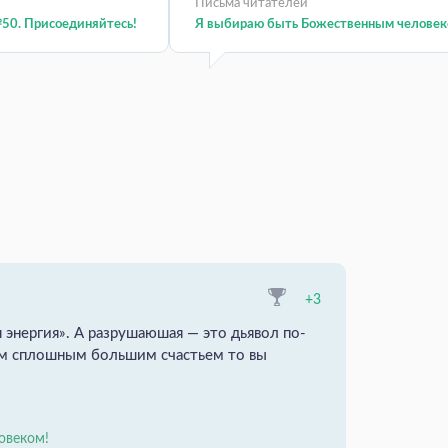
Письма читателей
50. Присоединяйтесь!
Я выбираю быть Божественным человек
+3
 энергия». А разрушаюшая — это дьявол по-
им сплошным большим счастьем то вы
овеком!