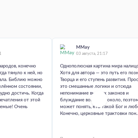
MMay
1
03 августа, 21:17
народов, конечно
Однополюсная картина мира налиц
гда тянуло к ней, но
Хотя для автора — это путь его поз
мала. Библию можно
Творца и его ступень развития. Про
елённом состоянии,
это смешанные логики и отсюда
удно достичь. Когда
непонимание высших законов и
печатления от этой
блуждание вокруг да около, поэто
аемые! Очень
может понять, кто такой Бог и люб
Конечно, церковные трактовки пон..