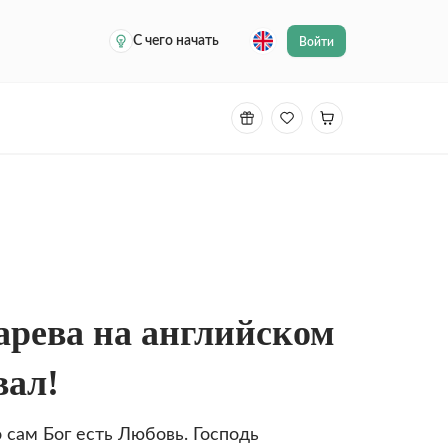
С чего начать
Войти
арева на английском
вал!
 сам Бог есть Любовь. Господь